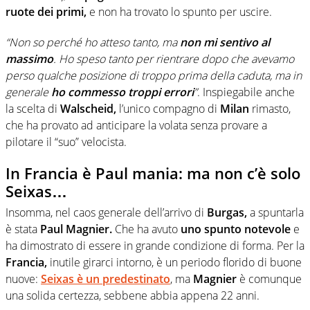
ruote dei primi,
e non ha trovato lo spunto per uscire.
“Non so perché ho atteso tanto, ma
non mi sentivo al
massimo
. Ho speso tanto per rientrare dopo che avevamo
perso qualche posizione di troppo prima della caduta, ma in
generale
ho commesso troppi errori
”
. Inspiegabile anche
la scelta di
Walscheid,
l’unico compagno di
Milan
rimasto,
che ha provato ad anticipare la volata senza provare a
pilotare il “suo” velocista.
In Francia è Paul mania: ma non c’è solo
Seixas…
Insomma, nel caos generale dell’arrivo di
Burgas,
a spuntarla
è stata
Paul Magnier.
Che ha avuto
uno spunto notevole
e
ha dimostrato di essere in grande condizione di forma. Per la
Francia,
inutile girarci intorno, è un periodo florido di buone
nuove:
Seixas è un predestinato
, ma
Magnier
è comunque
una solida certezza, sebbene abbia appena 22 anni.