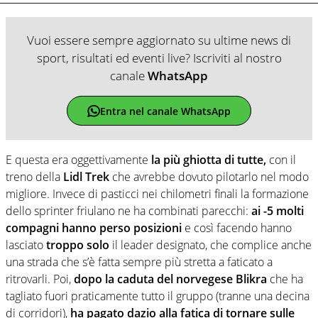
Vuoi essere sempre aggiornato su ultime news di
sport, risultati ed eventi live? Iscriviti al nostro
canale
WhatsApp
Entra nel canale WhatsApp
E questa era oggettivamente
la più ghiotta di tutte,
con il
treno della
Lidl Trek
che avrebbe dovuto pilotarlo nel modo
migliore. Invece di pasticci nei chilometri finali la formazione
dello sprinter friulano ne ha combinati parecchi:
ai -5 molti
compagni hanno perso posizioni
e così facendo hanno
lasciato
troppo solo
il leader designato, che complice anche
una strada che s’è fatta sempre più stretta a faticato a
ritrovarli. Poi,
dopo la caduta del norvegese Blikra
che ha
tagliato fuori praticamente tutto il gruppo (tranne una decina
di corridori),
ha pagato dazio alla fatica di tornare sulle