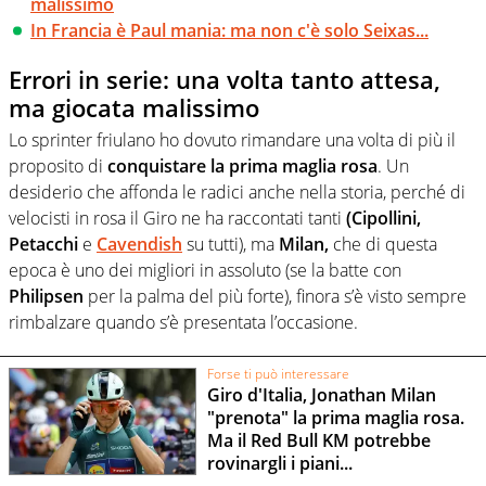
malissimo
In Francia è Paul mania: ma non c'è solo Seixas...
Errori in serie: una volta tanto attesa,
ma giocata malissimo
Lo sprinter friulano ho dovuto rimandare una volta di più il
proposito di
conquistare la prima maglia rosa
. Un
desiderio che affonda le radici anche nella storia, perché di
velocisti in rosa il Giro ne ha raccontati tanti
(Cipollini,
Petacchi
e
Cavendish
su tutti), ma
Milan,
che di questa
epoca è uno dei migliori in assoluto (se la batte con
Philipsen
per la palma del più forte), finora s’è visto sempre
rimbalzare quando s’è presentata l’occasione.
Forse ti può interessare
Giro d'Italia, Jonathan Milan
"prenota" la prima maglia rosa.
Ma il Red Bull KM potrebbe
rovinargli i piani...