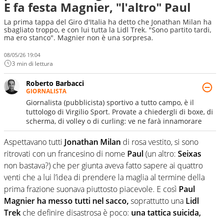
E fa festa Magnier, "l'altro" Paul
La prima tappa del Giro d'Italia ha detto che Jonathan Milan ha
sbagliato troppo, e con lui tutta la Lidl Trek. "Sono partito tardi,
ma ero stanco". Magnier non è una sorpresa.
08/05/26 19:04
3 min di lettura
Roberto Barbacci
GIORNALISTA
Giornalista (pubblicista) sportivo a tutto campo, è il
tuttologo di Virgilio Sport. Provate a chiedergli di boxe, di
scherma, di volley o di curling: ve ne farà innamorare
Aspettavano tutti
Jonathan Milan
di rosa vestito, si sono
ritrovati con un francesino di nome
Paul
(un altro:
Seixas
non bastava?) che per giunta aveva fatto sapere ai quattro
venti che a lui l’idea di prendere la maglia al termine della
prima frazione suonava piuttosto piacevole. E così
Paul
Magnier ha messo tutti nel sacco,
soprattutto una
Lidl
Trek
che definire disastrosa è poco:
una tattica suicida,