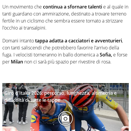
Un movimento che
continua a sfornare talenti
e al quale in
tanti guardano con ammirazione, destinato a trovare terreno
fertile in un ciclismo che sembra essere tornato a strizzare
l’occhio ai transalpini.
Domani intanto
tappa adatta a cacciatori e avventurieri
,
con tanti saliscendi che potrebbero favorire l’arrivo della
fuga. I velocisti torneranno in ballo domenica a
Sofia,
e forse
per
Milan
non ci sarà più spazio per rivestire di rosa.
Giro d'Italia 2026: percorso, lunghezza, altimetria e
difficoltà di tutte le tappe