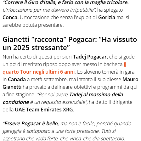
“
Correre il Giro d’Italia, e farlo con la maglia tricolore.
Un’occasione per me davvero irripetibile”,
ha spiegato
Conca.
Un’occasione che senza l’exploit di
Gorizia
mai si
sarebbe potuta presentare.
Gianetti “racconta” Pogacar: “Ha vissuto
un 2025 stressante”
Non ha certo di questi pensieri
Tadej Pogacar,
che si gode
un po’ di meritato riposo dopo aver messo in bacheca
il
quarto Tour negli ultimi 6 anni
. Lo sloveno tornerà in gara
in
Canada
a metà settembre, ma intanto il suo diesse
Mauro
Gianetti
ha provato a delineare obiettivi e programmi da qui
a fine stagione.
“Per noi avere
Tadej al massimo della
condizione
è un requisito essenziale”,
ha detto il dirigente
della
UAE Team Emirates XRG
.
“
Essere Pogacar è bello,
ma non è facile, perché quando
gareggia è sottoposto a una forte pressione. Tutti si
aspettano che vada forte, che vinca, che dia spettacolo.