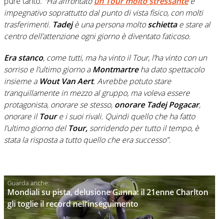
pure tanto.
“Ha affrontato
un Tour molto stressante
e
impegnativo soprattutto dal punto di vista fisico, con molti
trasferimenti.
Tadej
è una persona molto
schietta
e stare al
centro dell’attenzione ogni giorno è diventato faticoso.
Era stanco
, come tutti, ma ha vinto il Tour, l’ha vinto con un
sorriso e l’ultimo giorno a
Montmartre
ha dato spettacolo
insieme a
Wout Van Aert
. Avrebbe potuto stare
tranquillamente in mezzo al gruppo, ma voleva essere
protagonista, onorare se stesso,
onorare Tadej Pogacar
,
onorare il
Tour
e i suoi rivali. Quindi quello che ha fatto
l’ultimo giorno del
Tour,
sorridendo per tutto il tempo, è
stata la risposta a tutto quello che era successo”.
Mondiali su pista, delusione Ganna: il 21enne Charlton
gli toglie il record nell’inseguimento