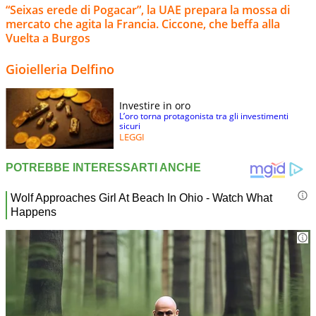
“Seixas erede di Pogacar”, la UAE prepara la mossa di
mercato che agita la Francia. Ciccone, che beffa alla
Vuelta a Burgos
Gioielleria Delfino
Investire in oro
L’oro torna protagonista tra gli investimenti
sicuri
LEGGI