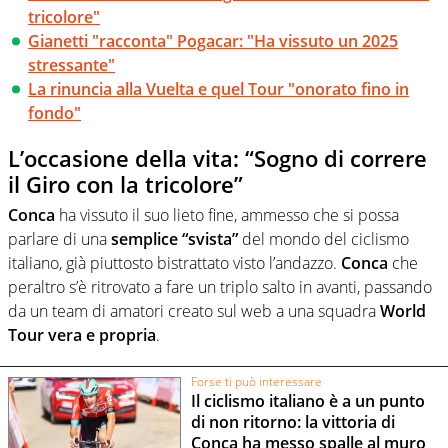
tricolore"
Gianetti "racconta" Pogacar: "Ha vissuto un 2025
stressante"
La rinuncia alla Vuelta e quel Tour "onorato fino in
fondo"
L’occasione della vita: “Sogno di correre
il Giro con la tricolore”
Conca
ha vissuto il suo lieto fine, ammesso che si possa
parlare di una
semplice “svista”
del mondo del ciclismo
italiano, già piuttosto bistrattato visto l’andazzo.
Conca
che
peraltro s’è ritrovato a fare un triplo salto in avanti, passando
da un team di amatori creato sul web a una squadra
World
Tour vera e propria
.
Forse ti può interessare
Il ciclismo italiano è a un punto
di non ritorno: la vittoria di
Conca ha messo spalle al muro