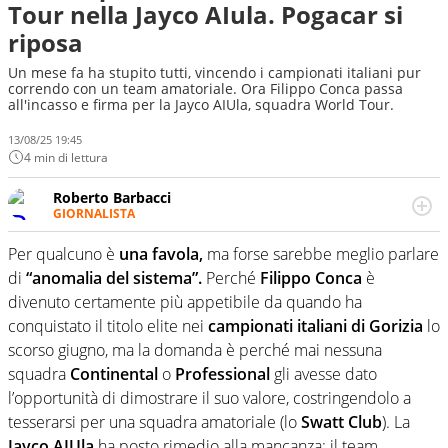
Tour nella Jayco AIula. Pogacar si
riposa
Un mese fa ha stupito tutti, vincendo i campionati italiani pur
correndo con un team amatoriale. Ora Filippo Conca passa
all'incasso e firma per la Jayco AIUla, squadra World Tour.
13/08/25 19:45
4 min di lettura
Roberto Barbacci
GIORNALISTA
Giornalista (pubblicista) sportivo a tutto campo, è il
tuttologo di Virgilio Sport. Provate a chiedergli di boxe, di
Per qualcuno è
una favola,
ma forse sarebbe meglio parlare
scherma, di volley o di curling: ve ne farà innamorare
di
“anomalia del sistema”.
Perché
Filippo Conca
è
divenuto certamente più appetibile da quando ha
conquistato il titolo elite nei
campionati italiani di Gorizia
lo
scorso giugno, ma la domanda è perché mai nessuna
squadra
Continental
o
Professional
gli avesse dato
l’opportunità di dimostrare il suo valore, costringendolo a
tesserarsi per una squadra amatoriale (lo
Swatt Club
). La
Jayco AIUla
ha posto rimedio alla mancanza: il team