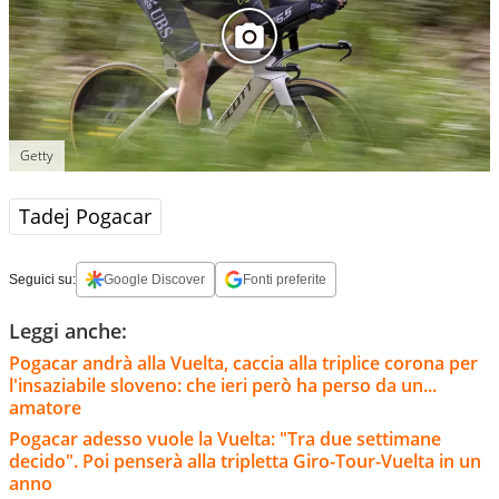
Getty
Tadej Pogacar
Seguici su:
Google Discover
Fonti preferite
Leggi anche:
Pogacar andrà alla Vuelta, caccia alla triplice corona per
l'insaziabile sloveno: che ieri però ha perso da un...
amatore
Pogacar adesso vuole la Vuelta: "Tra due settimane
decido". Poi penserà alla tripletta Giro-Tour-Vuelta in un
anno