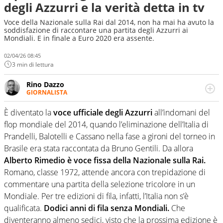
degli Azzurri e la verità detta in tv
Voce della Nazionale sulla Rai dal 2014, non ha mai ha avuto la
soddisfazione di raccontare una partita degli Azzurri ai
Mondiali. E in finale a Euro 2020 era assente.
02/04/26 08:45
3 min di lettura
Rino Dazzo
GIORNALISTA
Se mai ci fosse modo di traslare il glossario del calcio in
una nicchia di esperti, lui ne farebbe parte. Non si perde
È diventato la
voce ufficiale degli Azzurri
all’indomani del
una svista arbitrale né gli umori social del mondo delle
flop mondiale del 2014, quando l’eliminazione dell’Italia di
curve
Prandelli, Balotelli e Cassano nella fase a gironi del torneo in
Brasile era stata raccontata da Bruno Gentili. Da allora
Alberto Rimedio è voce fissa della Nazionale sulla Rai.
Romano, classe 1972, attende ancora con trepidazione di
commentare una partita della selezione tricolore in un
Mondiale. Per tre edizioni di fila, infatti, l’Italia non s’è
qualificata.
Dodici anni di fila senza Mondiali.
Che
diventeranno almeno sedici, visto che la prossima edizione è