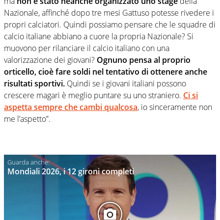
ma
non è stato neanche organizzato uno stage
della
Nazionale, affinché dopo tre mesi Gattuso potesse rivedere i
propri calciatori. Quindi possiamo pensare che le squadre di
calcio italiane abbiano a cuore la propria Nazionale? Si
muovono per rilanciare il calcio italiano con una
valorizzazione dei giovani?
Ognuno pensa al proprio
orticello, cioè fare soldi nel tentativo di ottenere anche
risultati sportivi.
Quindi se i giovani italiani possono
crescere magari è meglio puntare su uno straniero.
Ci si
aspetta sempre che cambi qualcosa
, io sinceramente non
me l’aspetto”.
Mondiali 2026, i 12 gironi completi