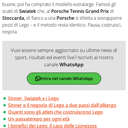
buone, poi ha comprato il modello extralarge. Famosi gli
scatti di
Swiatek
che, al
Porsche Tennis Grand Prix
di
Stoccarda,
di fianco a una
Porsche
si diletta a sovrapporre
pezzi di Lego – e il metodo resta identico. Pausa, costruisci,
respira.
Vuoi essere sempre aggiornato su ultime news di
sport, risultati ed eventi live? Iscriviti al nostro
canale
WhatsApp
Entra nel canale WhatsApp
Sinner, Swiatek e i Lego
Sinner e il negozio di Lego a due passi dall'albergo
Quanti sono gli atleti che costruiscono Lego
Un passatempo per ogni età
I benefici dei Lego: il caso delle Lionesses