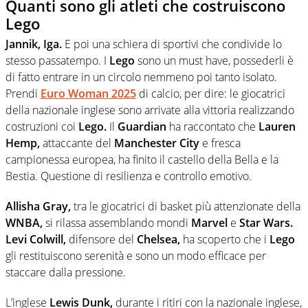
Quanti sono gli atleti che costruiscono
Lego
Jannik, Iga.
E poi una schiera di sportivi che condivide lo
stesso passatempo. I
Lego
sono un must have, possederli è
di fatto entrare in un circolo nemmeno poi tanto isolato.
Prendi
Euro Woman 2025
di calcio, per dire: le giocatrici
della nazionale inglese sono arrivate alla vittoria realizzando
costruzioni coi
Lego.
Il
Guardian
ha raccontato che
Lauren
Hemp,
attaccante del
Manchester City
e fresca
campionessa europea, ha finito il castello della Bella e la
Bestia. Questione di resilienza e controllo emotivo.
Allisha Gray,
tra le giocatrici di basket più attenzionate della
WNBA,
si rilassa assemblando mondi
Marvel
e
Star Wars.
Levi Colwill,
difensore del
Chelsea,
ha scoperto che i
Lego
gli restituiscono serenità e sono un modo efficace per
staccare dalla pressione.
L’inglese
Lewis Dunk,
durante i ritiri con la nazionale inglese,