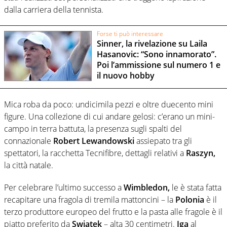
dalla carriera della tennista.
Forse ti può interessare
Sinner, la rivelazione su Laila
Hasanovic: “Sono innamorato”.
Poi l’ammissione sul numero 1 e
il nuovo hobby
Mica roba da poco: undicimila pezzi e oltre duecento mini
figure. Una collezione di cui andare gelosi: c’erano un mini-
campo in terra battuta, la presenza sugli spalti del
connazionale
Robert Lewandowski
assiepato tra gli
spettatori, la racchetta Tecnifibre, dettagli relativi a
Raszyn,
la città natale.
Per celebrare l’ultimo successo a
Wimbledon,
le è stata fatta
recapitare una fragola di tremila mattoncini – la
Polonia
è il
terzo produttore europeo del frutto e la pasta alle fragole è il
piatto preferito da
Swiatek
– alta 30 centimetri.
Iga
al