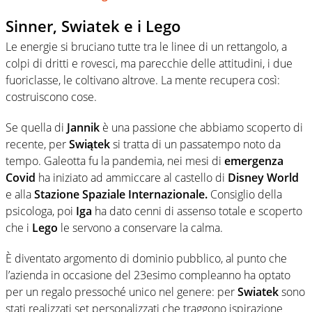
Sinner, Swiatek e i Lego
Le energie si bruciano tutte tra le linee di un rettangolo, a
colpi di dritti e rovesci, ma parecchie delle attitudini, i due
fuoriclasse, le coltivano altrove. La mente recupera così:
costruiscono cose.
Se quella di
Jannik
è una passione che abbiamo scoperto di
recente, per
Swiątek
si tratta di un passatempo noto da
tempo. Galeotta fu la pandemia, nei mesi di
emergenza
Covid
ha iniziato ad ammiccare al castello di
Disney World
e alla
Stazione Spaziale Internazionale.
Consiglio della
psicologa, poi
Iga
ha dato cenni di assenso totale e scoperto
che i
Lego
le servono a conservare la calma.
È diventato argomento di dominio pubblico, al punto che
l’azienda in occasione del 23esimo compleanno ha optato
per un regalo pressoché unico nel genere: per
Swiatek
sono
stati realizzati set personalizzati che traggono ispirazione