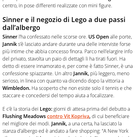
centro, in pose differenti realizzate con mini figure.
Sinner e il negozio di Lego a due passi
dall’albergo
Sinner
l’ha confessato nelle scorse ore.
US Open
alle porte,
Jannik
s’è lasciato andare durante una delle interviste forse
più intime che abbia concesso finora. Parco nell’elargire info
del privato, stavolta un paio di dettagli li ha tirati fuori. Ha
detto di essere innamorato e, per come è fatto Sinner, è una
confessione spiazzante. Un altro
Jannik,
più leggero, meno
serioso, in linea con quanto va dicendo dopo la vittoria a
Wimbledon.
Ha scoperto che non esiste solo il tennis e che
staccare e concedersi del tempo aiuta a focalizzare.
E c’è la storia dei
Lego:
giorni di attesa prima del debutto a
Flushing Meadows
contro Vit Kopriva
,
di cui beneficiare
nel migliore dei modi.
Jannik,
a una certa, ha lasciato la
stanza d’albergo ed è andato a fare shopping: “A New York