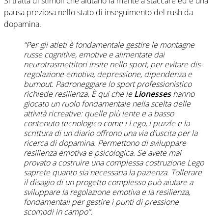
Si tratta di stimoli che aiutano la mente a staccare ed è una
pausa preziosa nello stato di inseguimento del rush da
dopamina.
“Per gli atleti è fondamentale gestire le montagne
russe cognitive, emotive e alimentate dai
neurotrasmettitori insite nello sport, per evitare dis-
regolazione emotiva, depressione, dipendenza e
burnout. Padroneggiare lo sport professionistico
richiede resilienza. È qui che le
Lionesses
hanno
giocato un ruolo fondamentale nella scelta delle
attività ricreative: quelle più lente e a basso
contenuto tecnologico come i Lego, i puzzle e la
scrittura di un diario offrono una via d’uscita per la
ricerca di dopamina. Permettono di sviluppare
resilienza emotiva e psicologica. Se avete mai
provato a costruire una complessa costruzione Lego
saprete quanto sia necessaria la pazienza. Tollerare
il disagio di un progetto complesso può aiutare a
sviluppare la regolazione emotiva e la resilienza,
fondamentali per gestire i punti di pressione
scomodi in campo”.