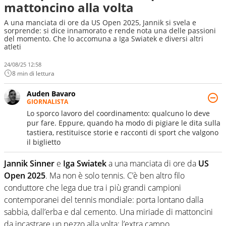
mattoncino alla volta
A una manciata di ore da US Open 2025, Jannik si svela e
sorprende: si dice innamorato e rende nota una delle passioni
del momento. Che lo accomuna a Iga Swiatek e diversi altri
atleti
24/08/25 12:58
8 min di lettura
Auden Bavaro
GIORNALISTA
Lo sporco lavoro del coordinamento: qualcuno lo deve
pur fare. Eppure, quando ha modo di pigiare le dita sulla
tastiera, restituisce storie e racconti di sport che valgono
il biglietto
Jannik Sinner
e
Iga Swiatek
a una manciata di ore da
US
Open 2025
. Ma non è solo tennis. C’è ben altro filo
conduttore che lega due tra i più grandi campioni
contemporanei del tennis mondiale: porta lontano dalla
sabbia, dall’erba e dal cemento. Una miriade di mattoncini
da incastrare un pezzo alla volta: l’extra campo