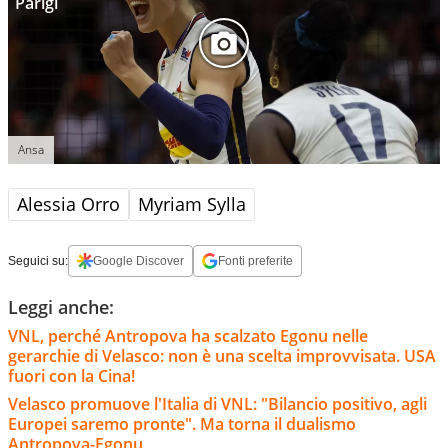
Parigi
Ansa
Alessia Orro
Myriam Sylla
Seguici su:
Google Discover
Fonti preferite
Leggi anche:
VNL, perché Antropova ha scalzato Egonu nelle
gerarchie di Velasco: non è una scelta improvvisata. USA
fuori con la Cina!
Velasco promuove l'Italia di VNL: "Bilancio positivo, agli
Europei saremo pronte". Ma torna il dualismo
Antropova-Egonu