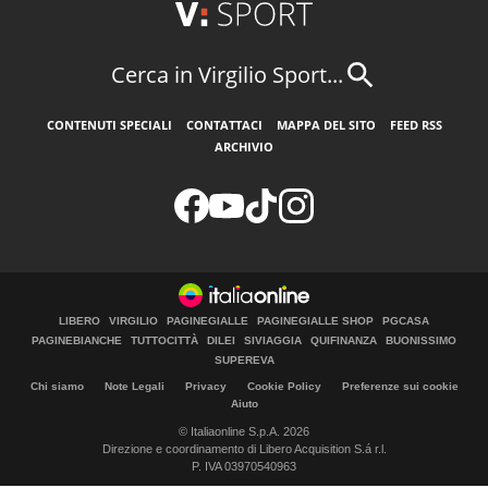
Cerca in Virgilio Sport...
CONTENUTI SPECIALI
CONTATTACI
MAPPA DEL SITO
FEED RSS
ARCHIVIO
LIBERO
VIRGILIO
PAGINEGIALLE
PAGINEGIALLE SHOP
PGCASA
PAGINEBIANCHE
TUTTOCITTÀ
DILEI
SIVIAGGIA
QUIFINANZA
BUONISSIMO
SUPEREVA
Chi siamo
Note Legali
Privacy
Cookie Policy
Preferenze sui cookie
Aiuto
© Italiaonline S.p.A. 2026
Direzione e coordinamento di Libero Acquisition S.á r.l.
P. IVA 03970540963