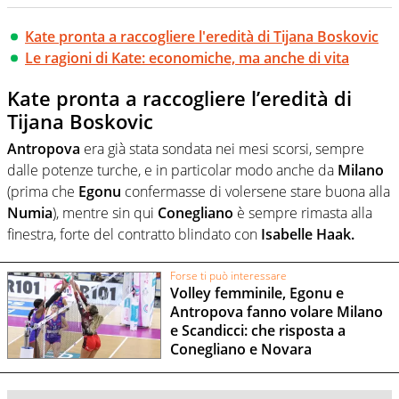
Kate pronta a raccogliere l'eredità di Tijana Boskovic
Le ragioni di Kate: economiche, ma anche di vita
Kate pronta a raccogliere l’eredità di
Tijana Boskovic
Antropova
era già stata sondata nei mesi scorsi, sempre
dalle potenze turche, e in particolar modo anche da
Milano
(prima che
Egonu
confermasse di volersene stare buona alla
Numia
), mentre sin qui
Conegliano
è sempre rimasta alla
finestra, forte del contratto blindato con
Isabelle Haak.
Forse ti può interessare
Volley femminile, Egonu e
Antropova fanno volare Milano
e Scandicci: che risposta a
Conegliano e Novara