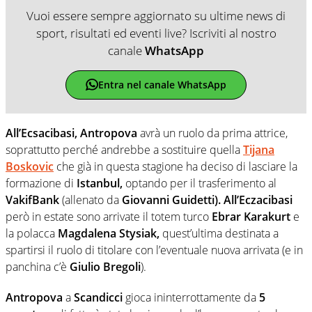
Vuoi essere sempre aggiornato su ultime news di
sport, risultati ed eventi live? Iscriviti al nostro
canale
WhatsApp
Entra nel canale WhatsApp
All’Ecsacibasi, Antropova
avrà un ruolo da prima attrice,
soprattutto perché andrebbe a sostituire quella
Tijana
Boskovic
che già in questa stagione ha deciso di lasciare la
formazione di
Istanbul,
optando per il trasferimento al
VakifBank
(allenato da
Giovanni Guidetti). All’Eczacibasi
però in estate sono arrivate il totem turco
Ebrar Karakurt
e
la polacca
Magdalena Stysiak,
quest’ultima destinata a
spartirsi il ruolo di titolare con l’eventuale nuova arrivata (e in
panchina c’è
Giulio Bregoli
).
Antropova
a
Scandicci
gioca ininterrottamente da
5