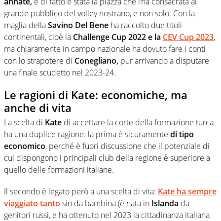
annate,
e di fatto è stata la piazza che l’ha consacrata al
grande pubblico del volley nostrano, e non solo. Con la
maglia della
Savino Del Bene
ha raccolto due titoli
continentali, cioè la
Challenge Cup 2022 e la
CEV Cup 2023
,
ma chiaramente in campo nazionale ha dovuto fare i conti
con lo strapotere di
Conegliano,
pur arrivando a disputare
una finale scudetto nel 2023-24.
Le ragioni di Kate: economiche, ma
anche di vita
La scelta di
Kate
di accettare la corte della formazione turca
ha una duplice ragione: la prima è sicuramente
di tipo
economico
, perché è fuori discussione che il potenziale di
cui dispongono i principali club della regione è superiore a
quello delle formazioni italiane.
Il secondo è legato però a una scelta di vita:
Kate ha sempre
viaggiato tanto
sin da bambina (è nata in
Islanda
da
genitori russi, e ha ottenuto nel 2023 la cittadinanza italiana