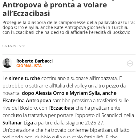
Antropova è pronta a volare
all’Eczacibasi
Prosegue la diaspora delle campionesse della pallavolo azzurra:
dopo Orro e Sylla, anche Kate Antropova giocherà in Turchia,
con l'Ecsacibasi che ha deciso di affidarle l'eredità di Boskovic
02/12/25 15:56
Roberto Barbacci
GIORNALISTA
Giornalista (pubblicista) sportivo a tutto campo, è il
tuttologo di Virgilio Sport. Provate a chiedergli di boxe, di
Le
sirene turche
continuano a suonare all’impazzata. E
scherma, di volley o di curling: ve ne farà innamorare
potrebbero sottrarre all’Italia del volley un altro pezzo da
novanta:
dopo Alessia Orro e Myriam Sylla, anche
Ekaterina Antropova
sarebbe prossima a trasferirsi sulle
rive del Bosforo, con
l’Eczacibasi
che ha praticamente
concluso la trattativa per portare l’opposto di Scandicci nella
Sultanar Liga
a partire dalla stagione 2026-27.
Un’operazione che ha trovato conferme bipartisan, di fatto
togliendo ogni dubbio sulla sua reale fattibilità. E che