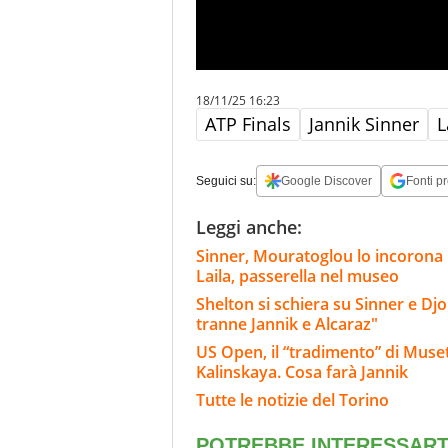
18/11/25 16:23
ATP Finals
Jannik Sinner
L
Seguici su:
Google Discover
Fonti pr
Leggi anche:
Sinner, Mouratoglou lo incorona i
Laila, passerella nel museo
Shelton si schiera su Sinner e Dj
tranne Jannik e Alcaraz"
US Open, il “tradimento” di Muset
Kalinskaya. Cosa farà Jannik
Tutte le notizie del Torino