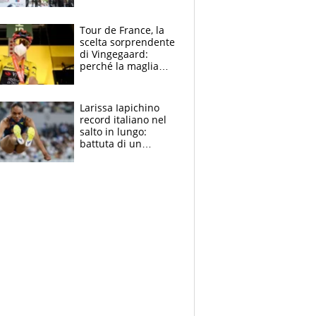
rito della Norvegia
di Haaland e
compagni
Tour de France, la
scelta sorprendente
di Vingegaard:
perché la maglia
gialla indossa la
mascherina, il
rischio da evitare
Larissa Iapichino
record italiano nel
salto in lungo:
battuta di un
centimetro mamma
Fiona May