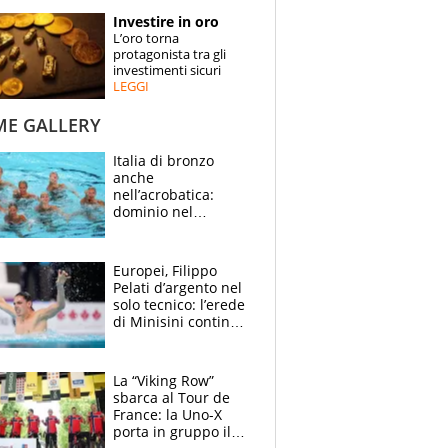
STORIE
Investire in oro
L’oro torna
SPECIALI
protagonista tra gli
investimenti sicuri
LEGGI
ESPERTI
ME GALLERY
CONTATTI
Italia di bronzo
anche
nell’acrobatica:
dominio nel
medagliere, ora
tocca a Ceccon, Curti
e compagni
Europei, Filippo
continuare
Pelati d’argento nel
solo tecnico: l’erede
di Minisini continua
a stupire, Los
Angeles è già nel
mirino
La “Viking Row”
sbarca al Tour de
France: la Uno-X
porta in gruppo il