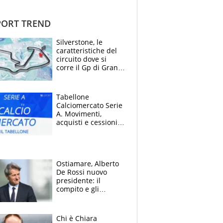
ORT TREND
Silverstone, le
caratteristiche del
circuito dove si
corre il Gp di Gran
Bretagna del
Motomondiale
Tabellone
Calciomercato Serie
A. Movimenti,
acquisti e cessioni:
estate 2026-27
Ostiamare, Alberto
De Rossi nuovo
presidente: il
compito e gli
obiettivi ricevuti dal
figlio Daniele
Chi è Chiara