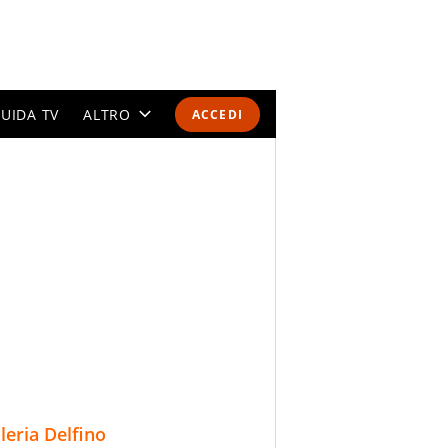
UIDA TV
ALTRO
ACCEDI
CALENDARI E CLASSIFICHE
ALTRI SPORT
MONDIALI 2026
OLIMPIADI
GOSSIP
LIFESTYLE
lleria Delfino