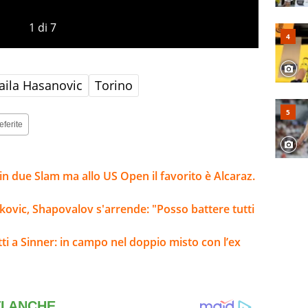
1
di
7
aila Hasanovic
Torino
eferite
n due Slam ma allo US Open il favorito è Alcaraz.
okovic, Shapovalov s'arrende: "Posso battere tutti
ti a Sinner: in campo nel doppio misto con l’ex