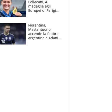
Pellacani, 4
medaglie agli
Europei di Parigi
2026, papà
Giampaolo
giornalista, mamma
Fiorentina,
insegnante e il
Mastantuono
fratello calciatore
accende la febbre
argentina e Adani
impazzisce. Ma
Antognoni ‘rovina la
festa’ a Commisso