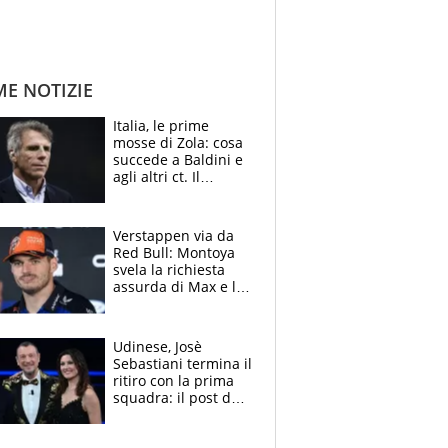
ME NOTIZIE
Italia, le prime
mosse di Zola: cosa
succede a Baldini e
agli altri ct. Il
Borussia tenta un
altro sgarbo agli
azzurri
Verstappen via da
Red Bull: Montoya
svela la richiesta
assurda di Max e lo
avverte: “Sicuro
Mercedes e
McLaren siano
Udinese, Josè
meglio?”
Sebastiani termina il
ritiro con la prima
squadra: il post del
figlio di Amadeus e
Sanremo sullo