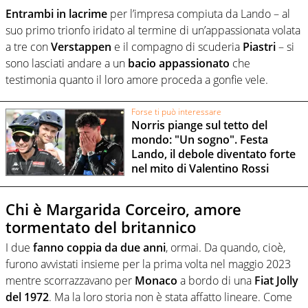
Entrambi in lacrime
per l’impresa compiuta da Lando – al
suo primo trionfo iridato al termine di un’appassionata volata
a tre con
Verstappen
e il compagno di scuderia
Piastri
– si
sono lasciati andare a un
bacio appassionato
che
testimonia quanto il loro amore proceda a gonfie vele.
Forse ti può interessare
Norris piange sul tetto del
mondo: "Un sogno". Festa
Lando, il debole diventato forte
nel mito di Valentino Rossi
Chi è Margarida Corceiro, amore
tormentato del britannico
I due
fanno coppia da due anni
, ormai. Da quando, cioè,
furono avvistati insieme per la prima volta nel maggio 2023
mentre scorrazzavano per
Monaco
a bordo di una
Fiat Jolly
del 1972
. Ma la loro storia non è stata affatto lineare. Come