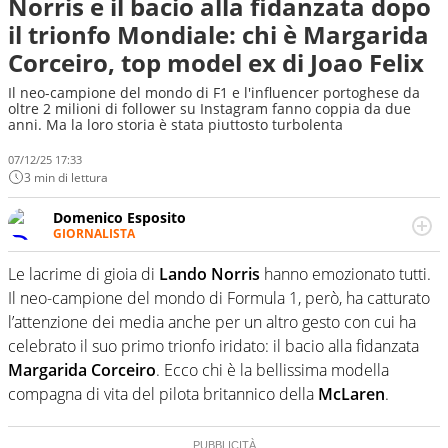
Norris e il bacio alla fidanzata dopo
il trionfo Mondiale: chi è Margarida
Corceiro, top model ex di Joao Felix
Il neo-campione del mondo di F1 e l'influencer portoghese da
oltre 2 milioni di follower su Instagram fanno coppia da due
anni. Ma la loro storia è stata piuttosto turbolenta
07/12/25 17:33
3 min di lettura
Domenico Esposito
GIORNALISTA
Da vent’anni in campo e sul campo per vivere ogni evento
in tutte le sue sfaccettature. Passione smisurata per il
Le lacrime di gioia di
Lando Norris
hanno emozionato tutti.
calcio e per la sfera di cuoio. Il pallone è una cosa
Il neo-campione del mondo di Formula 1, però, ha catturato
serissima, guai a dirgli di no
l’attenzione dei media anche per un altro gesto con cui ha
celebrato il suo primo trionfo iridato: il bacio alla fidanzata
Margarida Corceiro
. Ecco chi è la bellissima modella
compagna di vita del pilota britannico della
McLaren
.