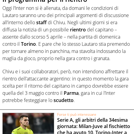
Oggi l’Inter non si è allenata, da domani le condizioni di
Lautaro saranno uno dei principali argomenti di discussione
all’interno dello
staff
di Chivu. Negli ultimi giorni si era
diffusa la notizia di un possibile
rientro
del capitano –
assente dallo scorso 5 aprile – nella partita di domenica
contro il
Torino
. E pare che lo stesso Lautaro stia premendo
per tornare almeno in panchina, ma stavolta indossando la
maglia da gioco, proprio nella gara contro i granata.
Chivu e i suoi collaboratori, però, non intendono affrettare il
rientro dell’attaccante argentino: in questo momento la gara
scelta per il ritorno del capitano in campo dovrebbe essere
quella del 3 maggio contro il
Parma
, gara in cui l’Inter
potrebbe festeggiare lo
scudetto
.
Forse ti può interessare
Serie A, gli arbitri della 34esima
giornata: Milan-Juve al fischietto
che ha avuto 10, Torino-Inter a