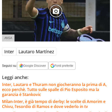
ANSA
Inter
Lautaro Martínez
Seguici su:
Google Discover
Fonti preferite
Leggi anche:
Inter, Lautaro e Thuram non giocheranno la prima di A,
ecco perchè. Tutto sulle spalle di Pio Esposito ma la
garanzia è Stankovic
Milan-Inter, è già tempo di derby: le scelte di Amorim e
Chivu, l’esordio di Ramos e dove vederlo in tv