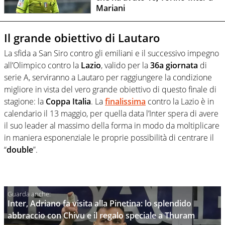
Mariani
Il grande obiettivo di Lautaro
La sfida a San Siro contro gli emiliani e il successivo impegno
all’Olimpico contro la
Lazio
, valido per la
36a
giornata
di
serie A, serviranno a Lautaro per raggiungere la condizione
migliore in vista del vero grande obiettivo di questo finale di
stagione: la
Coppa
Italia
. La
finalissima
contro la Lazio è in
calendario il 13 maggio, per quella data l’Inter spera di avere
il suo leader al massimo della forma in modo da moltiplicare
in maniera esponenziale le proprie possibilità di centrare il
“
double
”.
Inter, Adriano fa visita alla Pinetina: lo splendido
abbraccio con Chivu e il regalo speciale a Thuram