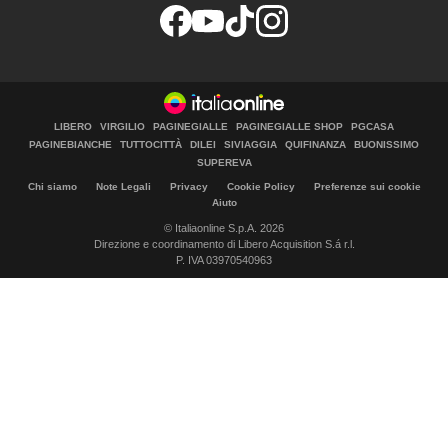
LIBERO
VIRGILIO
PAGINEGIALLE
PAGINEGIALLE SHOP
PGCASA
PAGINEBIANCHE
TUTTOCITTÀ
DILEI
SIVIAGGIA
QUIFINANZA
BUONISSIMO
SUPEREVA
Chi siamo
Note Legali
Privacy
Cookie Policy
Preferenze sui cookie
Aiuto
© Italiaonline S.p.A. 2026
Direzione e coordinamento di Libero Acquisition S.á r.l.
P. IVA 03970540963