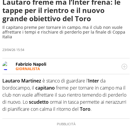
Lautaro freme ma l’Inter frena: le
tappe per il rientro e il nuovo
grande obiettivo del Toro
Il capitano preme per tornare in campo, ma il club non vuole
affrettare i tempi e rischiare di perderlo per la finale di Coppa
Italia
23/04/26 15:54
Fabrizio Napoli
GIORNALISTA
Giornalista professionista, per Virgilio Sport segue anche
il calcio ma è con la pallanuoto che esalta competenze e
Lautaro Martinez
è stanco di guardare l’
Inter
da
passioni. Cura la comunicazione di HaBaWaBa, il più
bordocampo, il
capitano
freme per tornare in campo ma il
grande festival di waterpolo per bambini al mondo
club non vuole affrettare il suo rientro temendo di perderlo
di nuovo. Lo
scudetto
ormai in tasca permette ai nerazzurri
di pianificare con calma il ritorno del
Toro
.