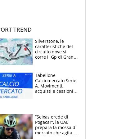
ORT TREND
Silverstone, le
caratteristiche del
circuito dove si
corre il Gp di Gran
Bretagna del
Motomondiale
Tabellone
Calciomercato Serie
A. Movimenti,
acquisti e cessioni:
estate 2026-27
“Seixas erede di
Pogacar”, la UAE
prepara la mossa di
mercato che agita la
Francia. Ciccone,