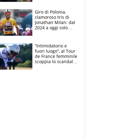
che beffa alla Vuelta
a Burgos
Giro di Polonia,
clamoroso tris di
Jonathan Milan: dal
2024 a oggi solo
Pogacar ha vinto più
di lui. Bene Romele
e Skerl
“Intimidatorio e
fuori luogo”, al Tour
de France femminile
scoppia lo scandalo:
un uomo controlla i
reggiseni delle
atlete