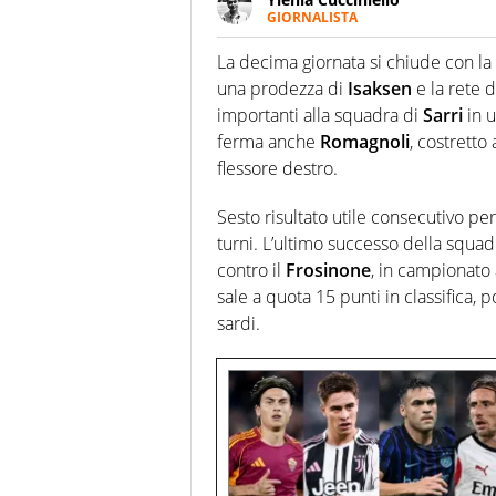
GIORNALISTA
Appassionatissima di tutto lo s
sguardo sull'extra campo, dove
La decima giornata si chiude con la 
riesce a restituire
una prodezza di
Isaksen
e la rete 
importanti alla squadra di
Sarri
in u
ferma anche
Romagnoli
, costretto
flessore destro.
Sesto risultato utile consecutivo per
turni. L’ultimo successo della squad
contro il
Frosinone
, in campionato
sale a quota 15 punti in classifica, 
sardi.