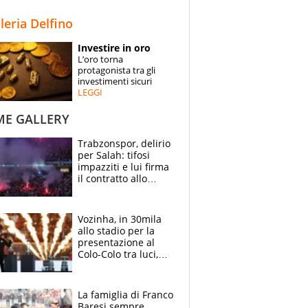
STORIE
lleria Delfino
SPECIALI
Investire in oro
L’oro torna
ESPERTI
protagonista tra gli
investimenti sicuri
LEGGI
CONTATTI
ME GALLERY
Trabzonspor, delirio
per Salah: tifosi
impazziti e lui firma
il contratto allo
stadio
Vozinha, in 30mila
allo stadio per la
presentazione al
Colo-Colo tra luci,
spettacolo, elicotteri
e paracadutisti
La famiglia di Franco
Baresi sempre