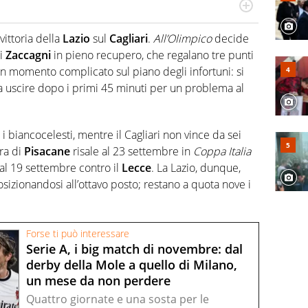
port: scrive di calcio giocato ma non rinuncia allo
 spesso si trovano risposte che il rettangolo verde non
vittoria della
Lazio
sul
Cagliari
.
All’Olimpico
decide
di
Zaccagni
in pieno recupero, che regalano tre punti
n momento complicato sul piano degli infortuni: si
 a uscire dopo i primi 45 minuti per un problema al
 i biancocelesti, mentre il Cagliari non vince da sei
ra di
Pisacane
risale al 23 settembre in
Coppa Italia
 al 19 settembre contro il
Lecce
. La Lazio, dunque,
posizionandosi all’ottavo posto; restano a quota nove i
Forse ti può interessare
Serie A, i big match di novembre: dal
derby della Mole a quello di Milano,
un mese da non perdere
Quattro giornate e una sosta per le