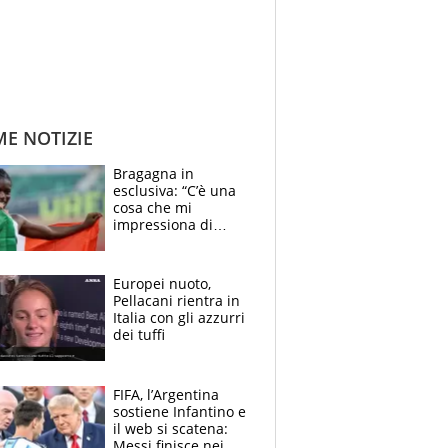
ME NOTIZIE
Bragagna in
esclusiva: “C’è una
cosa che mi
impressiona di
Doualla. Jacobs?
Ecco come è rinato”.
E svela la sorpresa
Europei nuoto,
agli Europei
Pellacani rientra in
Italia con gli azzurri
dei tuffi
FIFA, l’Argentina
sostiene Infantino e
il web si scatena:
Messi finisce nei