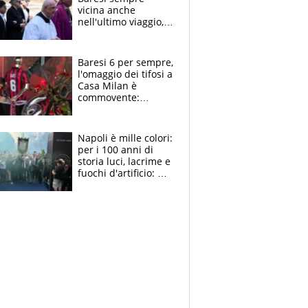
vicina anche
nell'ultimo viaggio,
la moglie Maura, i
figli e i suoi cari
circondati
Baresi 6 per sempre,
dall'affetto dei tifosi
l'omaggio dei tifosi a
Casa Milan è
commovente:
maglie, bandiere,
sciarpe, lacrime e
bigliettini
Napoli è mille colori:
per i 100 anni di
storia luci, lacrime e
fuochi d'artificio: De
Laurentiis salta al
coro anti-Juve