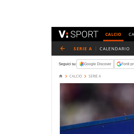
CALCIO
C
SERIE A
CALENDARIO
Seguici su:
Google Discover
Fonti pr
CALCIO
SERIE A