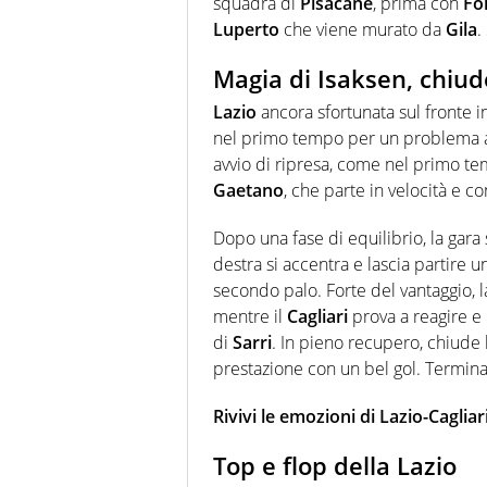
squadra di
Pisacane
, prima con
Fo
Luperto
che viene murato da
Gila
.
Magia di Isaksen, chiud
Lazio
ancora sfortunata sul fronte i
nel primo tempo per un problema al
avvio di ripresa, come nel primo te
Gaetano
, che parte in velocità e 
Dopo una fase di equilibrio, la gara
destra si accentra e lascia partire u
secondo palo. Forte del vantaggio, 
mentre il
Cagliari
prova a reagire e
di
Sarri
. In pieno recupero, chiude 
prestazione con un bel gol. Termina 
Rivivi le emozioni di Lazio-Cagliar
Top e flop della Lazio