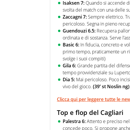
Isaksen 7:
Quando si accende di
svolta del match con una delle s
Zaccagni 7:
Sempre elettrico. Tra 
pericoloso. Segna in pieno recup
Guendouzi 6.5:
Recupera palloni
ordinata e di sostanza. Serve l’ass
Basic 6:
In fiducia, concreto e v
primo tempo, praticamente un ri
svolge i suoi compiti)
Gila 6:
Grande partita del difen
tempo provvidenziale su Luperto
Dia 5:
Mai pericoloso. Poco incis
vivo del gioco.
(39′ st Noslin ng)
Clicca qui per leggere tutte le ne
Top e flop del Cagliari
Palestra 6:
Attento e preciso nel
concede poco. Si propone anche 