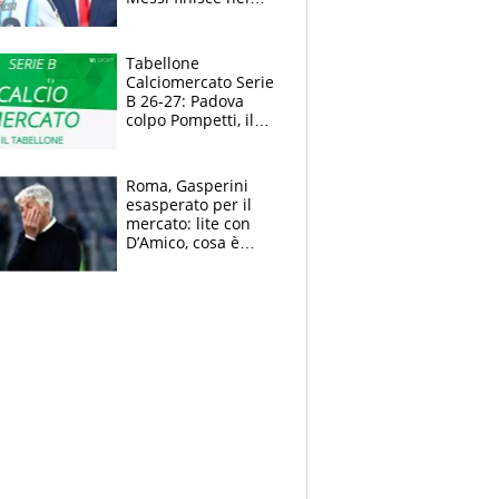
meme, la Seleccion
travolta dalle
polemiche
Tabellone
Calciomercato Serie
B 26-27: Padova
colpo Pompetti, il
Sudtirol annuncia
Bjarkason
Roma, Gasperini
esasperato per il
mercato: lite con
D’Amico, cosa è
successo dopo il flop
per Nusa