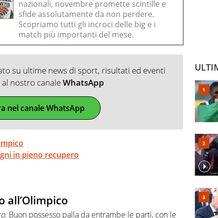
nazionali, novembre promette scintille e
sfide assolutamente da non perdere.
Scopriamo tutti gli incroci delle big e i
match più importanti del mese.
ULTI
o su ultime news di sport, risultati ed eventi
ti al nostro canale
WhatsApp
ra nel canale WhatsApp
limpico
gni in pieno recupero
 all’Olimpico
co
. Buon possesso palla da entrambe le parti, con le