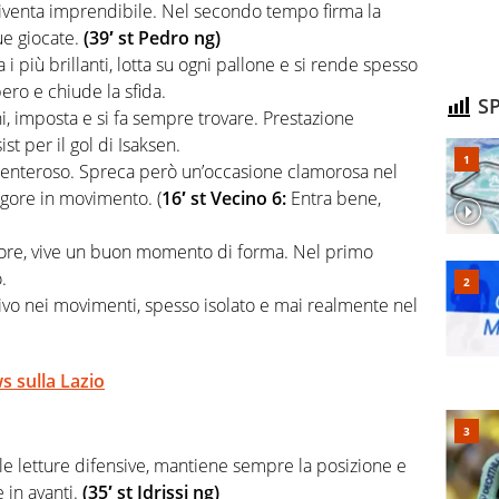
venta imprendibile. Nel secondo tempo firma la
ue giocate.
(39′ st Pedro ng)
i più brillanti, lotta su ogni pallone e si rende spesso
ero e chiude la sfida.
SP
, imposta e si fa sempre trovare. Prestazione
ist per il gol di Isaksen.
olenteroso. Spreca però un’occasione clamorosa nel
gore in movimento. (
16′ st Vecino 6:
Entra bene,
sore, vive un buon momento di forma. Nel primo
.
ivo nei movimenti, spesso isolato e mai realmente nel
ws sulla Lazio
le letture difensive, mantiene sempre la posizione e
in avanti.
(35′ st Idrissi ng)