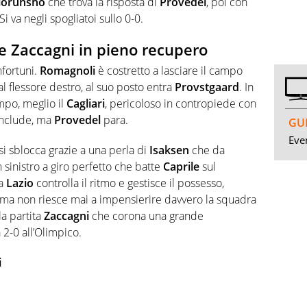
lorunsho
che trova la risposta di
Provedel
, poi con
 Si va negli spogliatoi sullo 0-0.
e Zaccagni in pieno recupero
nfortuni.
Romagnoli
è costretto a lasciare il campo
 flessore destro, al suo posto entra
Provstgaard
. In
mpo, meglio il
Cagliari
, pericoloso in contropiede con
conclude, ma
Provedel
para.
GUI
Even
 si sblocca grazie a una perla di
Isaksen
che da
n sinistro a giro perfetto che batte
Caprile
sul
la
Lazio
controlla il ritmo e gestisce il possesso,
 ma non riesce mai a impensierire davvero la squadra
la partita
Zaccagni
che corona una grande
2-0 all’Olimpico.
i