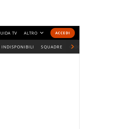
UIDA TV
ALTRO
ACCEDI
INDISPONIBILI
CALENDARI E CLASSIFICHE
SQUADRE
GIOCATORI SERIE A
ALTRI SPORT
MONDIALI 2026
OLIMPIADI
GOSSIP
LIFESTYLE