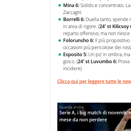
Mina 6:
Solido e concentrato. La s
Zaccagni.
Borrelli 6:
Duella tanto, spende 
in area di rigore. (
24′ st Kilicsoy
reparto offensivo, ma non riesce 
Folorunsho 6:
Il più propositivo
occasioni più pericolose dei ros
Esposito 5:
Un po’ in ombra, ma 
gioco. (
24′ st Luvumbo 6:
Prova 
incidere)
Clicca qui per leggere tutte le new
Serie A, i big match di novembre
mese da non perdere