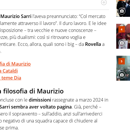
po per vivere ogni evento in tutte le sue sfaccettature.
 e per la sfera di cuoio. Il pallone è una cosa serissima,
,
Maurizio Sarri
l’aveva preannunciato: “Col mercato
lamente attraverso il lavoro”. Il duro lavoro. E le idee
sposizione – tra vecchie e nuove conoscenze –
ze, più dualismi: così si ritrovano voglia e
icare. Ecco, allora, quali sono i big – da
Rovella
a
.
ofia di Maurizio
ia Cataldi
os teme Dia
a filosofia di Maurizio
concluse con le
dimissioni
rassegnate a marzo 2024 in
Sarri sembra aver voltato pagina
. Già, perché –
ro il sopravvento – sull’addio, anzi sull’arrivederci
to negativo di una squadra capace di chiudere al
se prima.