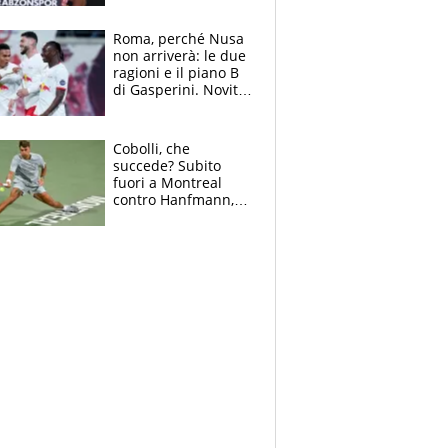
Roma, perché Nusa
non arriverà: le due
ragioni e il piano B
di Gasperini. Novità
su Pellegrini e
Cacciamani
Cobolli, che
succede? Subito
fuori a Montreal
contro Hanfmann,
per Flavio è tutta
colpa della tosse