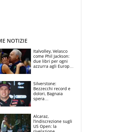
ME NOTIZIE
Italvolley, Velasco
come Phil Jackson:
due libri per ogni
azzurra agli Europei.
Quello per Sylla è
“geniale”
Silverstone:
Bezzecchi record e
dolori, Bagnaia
spera
nell'antidolorifico,
Marquez si tira fuori
e vota Aprilia
Alcaraz,
l’indiscrezione sugli
US Open: la
rivelazione