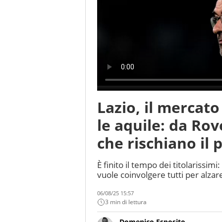
Lazio, il mercato
le aquile: da Rove
che rischiano il 
È finito il tempo dei titolarissimi
vuole coinvolgere tutti per alzare i
06/08/25 15:57
3 min di lettura
Domenico Esposito