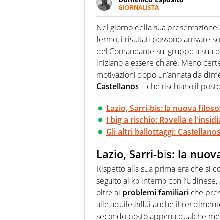
GIORNALISTA
Da vent’anni in campo e sul cam
Passione smisurata per il calcio
Nel giorno della sua presentazione
guai a dirgli di no
fermo, i risultati possono arrivare so
del Comandante sul gruppo a sua di
iniziano a essere chiare. Meno certez
motivazioni dopo un’annata da diment
Castellanos
– che rischiano il posto
Lazio, Sarri-bis: la nuova filos
I big a rischio: Rovella e l'insid
Gli altri ballottaggi: Castellan
Lazio, Sarri-bis: la nuov
Rispetto alla sua prima era che si 
seguito al ko interno con l’Udinese,
oltre ai
problemi familiari
che prese
alle aquile influì anche il rendimen
secondo posto appena qualche me