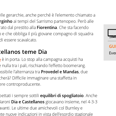
elle gerarchie, anche perché è l’elemento chiamato a
rginho
ai tempi del Sarrismo partenopeo. Però alle
ato dal prestito alla
Fiorentina
. Che sta facendo
 e che obbliga il più giovane compagno di squadra
 di essere scavalcato.
GUI
astellanos teme Dia
Even
o
è in porta. Lo stop alla campagna acquisti ha
nulla tra i pali, rischiando l’effetto boomerang.
ssibile l’alternanza tra
Provedel e Mandas
, due
ocherà? Difficile immaginare una staffetta in
ere controproducente.
ettati i sempre sottili
equilibri di spogliatoio
. Anche
Baroni
Dia e Castellanos
giocavano insieme, nel 4-3-3
ravanti. Le ultime due amichevoli col Burnley e
e nuove indicazioni in vista dell’esordio stagionale