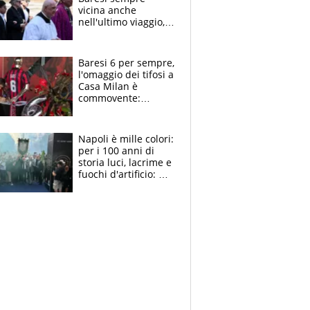
vicina anche
nell'ultimo viaggio,
la moglie Maura, i
figli e i suoi cari
circondati
Baresi 6 per sempre,
dall'affetto dei tifosi
l'omaggio dei tifosi a
Casa Milan è
commovente:
maglie, bandiere,
sciarpe, lacrime e
bigliettini
Napoli è mille colori:
per i 100 anni di
storia luci, lacrime e
fuochi d'artificio: De
Laurentiis salta al
coro anti-Juve