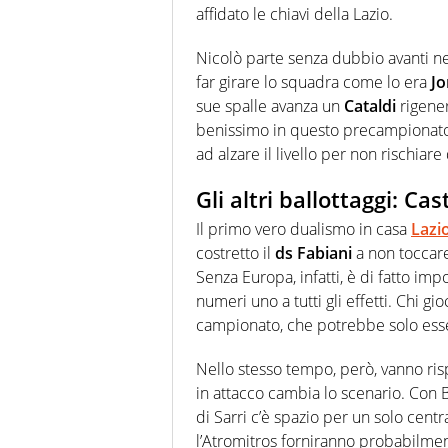
affidato le chiavi della Lazio.
Nicolò parte senza dubbio avanti n
far girare lo squadra come lo era
Jo
sue spalle avanza un
Cataldi
rigener
benissimo in questo precampionato
ad alzare il livello per non rischiare
Gli altri ballottaggi: C
Il primo vero dualismo in casa
Lazi
costretto il
ds Fabiani
a non toccare 
Senza Europa, infatti, è di fatto impo
numeri uno a tutti gli effetti. Chi gi
campionato, che potrebbe solo ess
Nello stesso tempo, però, vanno risp
in attacco cambia lo scenario. Con 
di Sarri c’è spazio per un solo cent
l’Atromitros forniranno probabilment