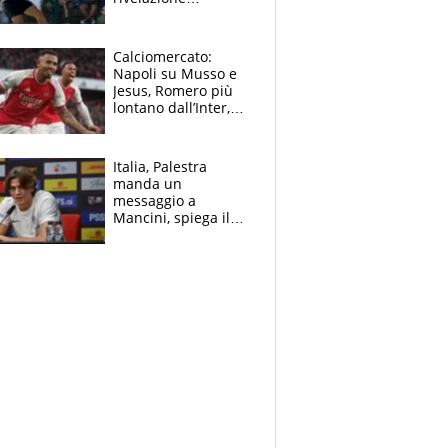
dell’amico
giornalista e il piano
B. Rune verso la
Calciomercato:
rinuncia
Napoli su Musso e
Jesus, Romero più
lontano dall’Inter,
delirio Mastantuono,
Juve su Trubin. Il
tabellone
Italia, Palestra
manda un
messaggio a
Mancini, spiega il
motivo del no
all’Inter e lancia
l'alleanza con
Donnarumma