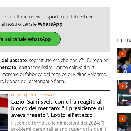
o su ultime news di sport, risultati ed eventi
ti al nostro canale
WhatsApp
ra nel canale WhatsApp
ULTI
i del passato
, soprattutto ora che non c’è l’Europa ed
mercato
: basta fedelissimi, vanno coinvolti tutti.
’è marchio di fabbrica del tecnico di Figline Valdarno.
, l’epoca dei pretoriani è finita.
Forse ti può interessare
Lazio, Sarri svela come ha reagito al
blocco del mercato: "Il presidente mi
aveva fregato". Lotito all'attacco
Il tecnico torna sulle dimissioni del 2024: "I
problemi personali erano superiori a quelli