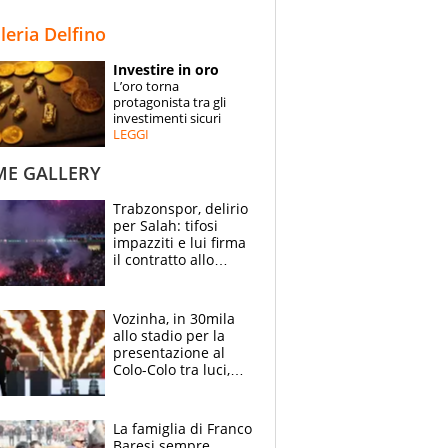
STORIE
lleria Delfino
SPECIALI
Investire in oro
L’oro torna
ESPERTI
protagonista tra gli
investimenti sicuri
LEGGI
CONTATTI
ME GALLERY
Trabzonspor, delirio
per Salah: tifosi
impazziti e lui firma
il contratto allo
stadio
Vozinha, in 30mila
allo stadio per la
presentazione al
Colo-Colo tra luci,
spettacolo, elicotteri
e paracadutisti
La famiglia di Franco
Baresi sempre