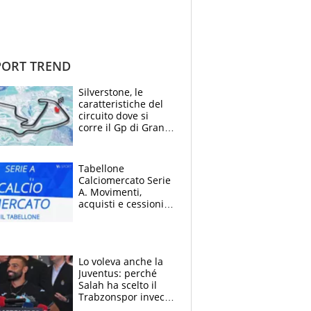
ORT TREND
Silverstone, le
caratteristiche del
circuito dove si
corre il Gp di Gran
Bretagna del
Motomondiale
Tabellone
Calciomercato Serie
A. Movimenti,
acquisti e cessioni:
estate 2026-27
Lo voleva anche la
Juventus: perché
Salah ha scelto il
Trabzonspor invece
di un top club