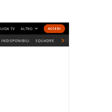
UIDA TV
ALTRO
ACCEDI
INDISPONIBILI
CALENDARI E CLASSIFICHE
SQUADRE
GIOCATORI SERIE A
ALTRI SPORT
MONDIALI 2026
OLIMPIADI
GOSSIP
LIFESTYLE