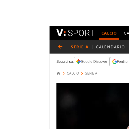
CALCIO
C
SERIE A
CALENDARIO
Seguici su:
Google Discover
Fonti pr
CALCIO
SERIE A