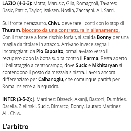
LAZIO (4-3-3):
Motta; Marusic, Gila, Romagnoli, Tavares;
Basic, Patric, Taylor; Isaksen, Noslin, Zaccagni. All. Sarri.
Sul fronte nerazzurro,
Chivu
deve fare i conti con lo stop di
Thuram
,
bloccato da una contrattura in allenamento.
Con il francese a forte rischio forfait, si scalda
Bonny
per una
maglia da titolare in attacco. Arrivano invece segnali
incoraggianti da
Pio Esposito
, ormai avviato verso il
recupero dopo la botta subita contro il
Parma
. Resta aperto
il ballottaggio a centrocampo, dove
Sucic
e
Mkhitaryan
si
contendono il posto da mezzala sinistra. Lavoro ancora
differenziato per
Calhanoglu
, che comunque partità per
Roma insieme alla squadra.
INTER (3-5-2):
J. Martinez; Bisseck, Akanji, Bastoni; Dumfries,
Barella, Zielinski, Sucic, Dimarco; Bonny, Lautaro Martinez.
All. Chivu.
L’arbitro