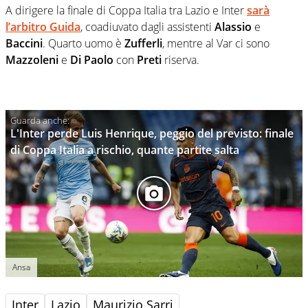
A dirigere la finale di Coppa Italia tra Lazio e Inter
sarà
l’arbitro
Guida
, coadiuvato dagli assistenti
Alassio
e
Baccini
. Quarto uomo è
Zufferli
, mentre al Var ci sono
Mazzoleni
e
Di Paolo
con
Preti
riserva.
L'Inter perde Luis Henrique, peggio del previsto: finale
di Coppa Italia a rischio, quante partite salta
Ansa
Inter
Lazio
Maurizio Sarri