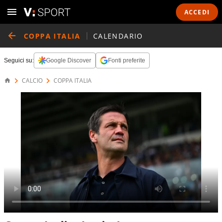
ACCEDI
COPPA ITALIA
CALENDARIO
Seguici su:
Google Discover
Fonti preferite
CALCIO
COPPA ITALIA