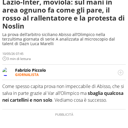
Lazio-Inter, moviola: sul mani in
area ognuno fa come gli pare, il
rosso al rallentatore e la protesta di
Noslin
La prova dell’arbitro siciliano Abisso all’Olimpico nella
terzultima giornata di serie A analizzata al microscopio dal
talent di Dazn Luca Marelli
10/05/26 07:45
3 min di lettura
Fabrizio Piccolo
GIORNALISTA
Nella sua carriera ha seguito numerose manifestazioni
sportive e collaborato con agenzie e testate. Esperienza,
Come spesso capita prova non impeccabile di Abisso, che si
competenza, conoscenza e memoria storica. Si occupa
salva in parte grazie al Var all’Olimpico ma
sbaglia qualcosa
prevalentemente di calcio
nei cartellini e non solo
. Vediamo cosa è successo.