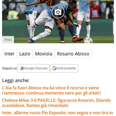
Ansa
Inter
Lazio
Moviola
Rosario Abisso
Seguici su:
Google Discover
Fonti preferite
Leggi anche:
L'Aia fa fuori Abisso ma lui vince il ricorso e viene
riammesso: continua momento nero per gli arbitri
Chelsea-Milan 3-0 PAGELLE: figuraccia Amorim, Diavolo
scandaloso, Ramos già rimandato
Inter, allarme rosso Pio Esposito: non segna e non tira in