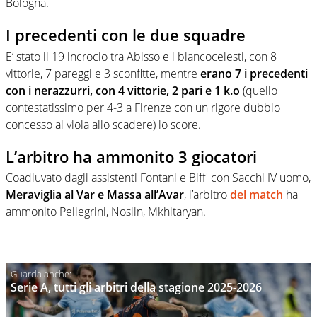
Bologna.
I precedenti con le due squadre
E’ stato il 19 incrocio tra Abisso e i biancocelesti, con 8
vittorie, 7 pareggi e 3 sconfitte, mentre
erano 7 i precedenti
con i nerazzurri, con 4 vittorie, 2 pari e 1 k.o
(quello
contestatissimo per 4-3 a Firenze con un rigore dubbio
concesso ai viola allo scadere) lo score.
L’arbitro ha ammonito 3 giocatori
Coadiuvato dagli assistenti Fontani e Biffi con Sacchi IV uomo,
Meraviglia al Var e Massa all’Avar
, l’arbitro
del match
ha
ammonito Pellegrini, Noslin, Mkhitaryan.
Serie A, tutti gli arbitri della stagione 2025-2026