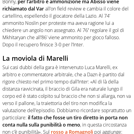
Bonny,
per l’arbitro è ammonizione ma Abisso viene
richiamato dal Var
all’on field review e cambia il colore del
cartellino, espellendo il giocatore della Lazio. Al 74’
ammonito Noslin per proteste ma aveva ragione lui a
chiedere un angolo non assegnato. Al 76′ regolare il gol di
Mkhitaryan che all’86’ viene ammonito per gioco falloso.
Dopo il recupero finisce 3-0 per l’Inter.
La moviola di Marelli
Sui casi dubbi della gara è intervenuto Luca Marelli, ex
arbitro e commentatore arbitrale, che a Dazn è partito dal
rigore chiesto nel primo tempo dall’Inter: «Al di là della
distanza ravvicinata, il braccio di Gila era naturale lungo il
corpo ed è stato colpito sul braccio che non si allarga, non va
verso il pallone, la traiettoria del tiro non modifica la
valutazione dell’episodio. Dobbiamo ricordare soprattutto un
particolare:
il fatto che fosse un tiro diretto in porta non
conta nulla sulla punibilità o meno
, in questa circostanza
non c’è punibilità». Sul
rosso a Romagnoli
poi aggiunge: