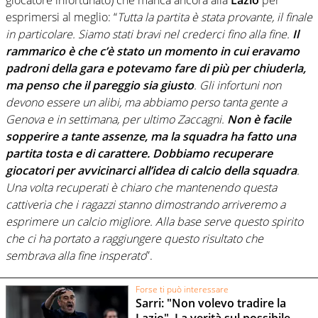
giocatore infortunato) che manca ancora alla
Lazio
per
esprimersi al meglio: “
Tutta la partita è stata provante, il finale
in particolare. Siamo stati bravi nel crederci fino alla fine.
Il
rammarico è che c’è stato un momento in cui eravamo
padroni della gara e potevamo fare di più per chiuderla,
ma penso che il pareggio sia giusto
. Gli infortuni non
devono essere un alibi, ma abbiamo perso tanta gente a
Genova e in settimana, per ultimo Zaccagni.
Non è facile
sopperire a tante assenze, ma la squadra ha fatto una
partita tosta e di carattere. Dobbiamo recuperare
giocatori per avvicinarci all’idea di calcio della squadra
.
Una volta recuperati è chiaro che mantenendo questa
cattiveria che i ragazzi stanno dimostrando arriveremo a
esprimere un calcio migliore. Alla base serve questo spirito
che ci ha portato a raggiungere questo risultato che
sembrava alla fine insperato
”.
Forse ti può interessare
Sarri: "Non volevo tradire la
Lazio". La verità sul possibile