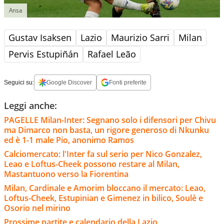
Ansa
Gustav Isaksen
Lazio
Maurizio Sarri
Milan
Pervis Estupiñán
Rafael Leão
Seguici su:
Google Discover
Fonti preferite
Leggi anche:
PAGELLE Milan-Inter: Segnano solo i difensori per Chivu
ma Dimarco non basta, un rigore generoso di Nkunku
ed è 1-1 male Pio, anonimo Ramos
Calciomercato: l'Inter fa sul serio per Nico Gonzalez,
Leao e Loftus-Cheek possono restare al Milan,
Mastantuono verso la Fiorentina
Milan, Cardinale e Amorim bloccano il mercato: Leao,
Loftus-Cheek, Estupinian e Gimenez in bilico, Soulè e
Osorio nel mirino
Prossime partite e calendario della Lazio