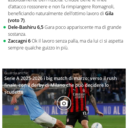
d’attacco rossonere e non fa rimpiangere Romagnoli,
beneficiando naturalmente dell’ottimo lavoro di
Gila
(voto 7)
.
Dele-Bashiru 6,5
Gara poco appariscente ma di grande
sostanza.
Zaccagni 6
Ok il lavoro senza palla, ma da lui ci si aspetta
sempre qualche guizzo in più.
Serie A 2025-2026 i big match di marzo: verso il rush
finale, con il derby di Milano che può decidere lo
scudetto