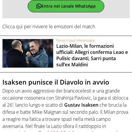
Entra nel canale WhatsApp
Clicca qui per rivivere le emozioni del match
Forse ti può interessare
Lazio-Milan, le formazioni
ufficiali: Allegri conferma Leao e
Pulisic davanti, Sarri punta
sull’ex Maldini
Isaksen punisce il Diavolo in avvio
Dopo un avvio aggressivo dei biancocelesti e una grande
occasione rossonera con
Strahinja Pavlovic
, la gara si sblocca
al 26’: lancio lungo e scatto di
Gustav Isaksen
che brucia la
difesa e batte
Mike Maignan
sul secondo palo. Il Milan prova
a reagire ma fatica a trovare spazi nella metà campo
avversaria. Nel finale la Lazio sfiora il raddoppio in