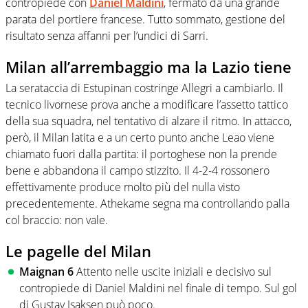
contropiede con
Daniel Maldini
, fermato da una grande
parata del portiere francese. Tutto sommato, gestione del
risultato senza affanni per l’undici di Sarri.
Milan all’arrembaggio ma la Lazio tiene
La serataccia di Estupinan costringe Allegri a cambiarlo. Il
tecnico livornese prova anche a modificare l’assetto tattico
della sua squadra, nel tentativo di alzare il ritmo. In attacco,
però, il Milan latita e a un certo punto anche Leao viene
chiamato fuori dalla partita: il portoghese non la prende
bene e abbandona il campo stizzito. Il 4-2-4 rossonero
effettivamente produce molto più del nulla visto
precedentemente. Athekame segna ma controllando palla
col braccio: non vale.
Le pagelle del Milan
Maignan 6
Attento nelle uscite iniziali e decisivo sul
contropiede di
Daniel Maldini
nel finale di tempo. Sul gol
di
Gustav Isaksen
può poco.