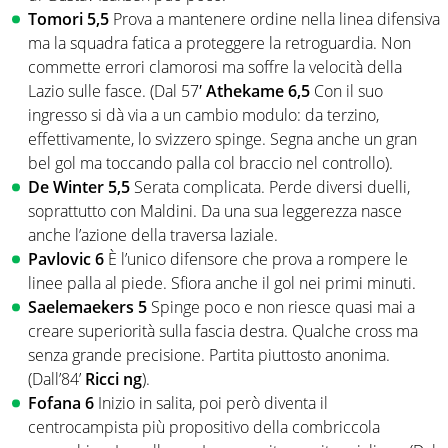
Tomori 5,5
Prova a mantenere ordine nella linea difensiva
ma la squadra fatica a proteggere la retroguardia. Non
commette errori clamorosi ma soffre la velocità della
Lazio sulle fasce. (Dal 57′
Athekame 6,5
Con il suo
ingresso si dà via a un cambio modulo: da terzino,
effettivamente, lo svizzero spinge. Segna anche un gran
bel gol ma toccando palla col braccio nel controllo).
De Winter 5,5
Serata complicata. Perde diversi duelli,
soprattutto con Maldini. Da una sua leggerezza nasce
anche l’azione della traversa laziale.
Pavlovic 6
È l’unico difensore che prova a rompere le
linee palla al piede. Sfiora anche il gol nei primi minuti.
Saelemaekers 5
Spinge poco e non riesce quasi mai a
creare superiorità sulla fascia destra. Qualche cross ma
senza grande precisione. Partita piuttosto anonima.
(Dall’84’
Ricci ng
).
Fofana 6
Inizio in salita, poi però diventa il
centrocampista più propositivo della combriccola