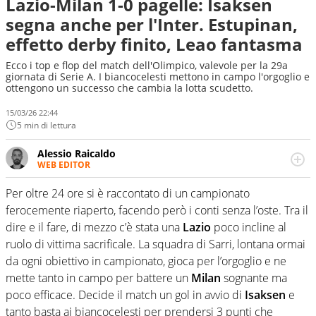
Lazio-Milan 1-0 pagelle: Isaksen
segna anche per l'Inter. Estupinan,
effetto derby finito, Leao fantasma
Ecco i top e flop del match dell'Olimpico, valevole per la 29a
giornata di Serie A. I biancocelesti mettono in campo l'orgoglio e
ottengono un successo che cambia la lotta scudetto.
15/03/26 22:44
5 min di lettura
Alessio Raicaldo
WEB EDITOR
Un figlio che si chiama Diego e la tesi di laurea sugli stadi
di proprietà in Italia. Il calcio quale filo conduttore
Per oltre 24 ore si è raccontato di un campionato
irrinunciabile tra passione e professione. Per Virgilio
ferocemente riaperto, facendo però i conti senza l’oste. Tra il
Sport indaga, approfondisce e scandaglia l'universo
dire e il fare, di mezzo c’è stata una
Lazio
poco incline al
mondo dello sport per antonomasia
ruolo di vittima sacrificale. La squadra di Sarri, lontana ormai
da ogni obiettivo in campionato, gioca per l’orgoglio e ne
mette tanto in campo per battere un
Milan
sognante ma
poco efficace. Decide il match un gol in avvio di
Isaksen
e
tanto basta ai biancocelesti per prendersi 3 punti che