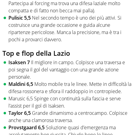
Partecipa al forcing ma trova una difesa laziale molto
compatta e di fatto non becca mai palla).
Pulisic 5,5
Nel secondo tempo è uno dei più attivi. Si
costruisce una grande occasione e guida alcune
ripartenze pericolose. Manca la precisione, ma è tra i
pochi a provarci davvero.
Top e flop della Lazio
Isaksen 7
Il migliore in campo. Colpisce una traversa e
poi segna il gol del vantaggio con una grande azione
personale.
Maldini 6,5
Molto mobile tra le linee. Mette in difficoltà la
difesa rossonera e sfiora il raddoppio in contropiede.
Marusic 6,5 Spinge con continuità sulla fascia e serve
l’assist per il gol di Isaksen.
Taylor 6,5
Grande dinamismo a centrocampo. Colpisce
anche una clamorosa traversa.
Provstgaard 6,5
Soluzione quasi d’emergenza ma
assolutamente ben riuscita. Chiude bene le linee