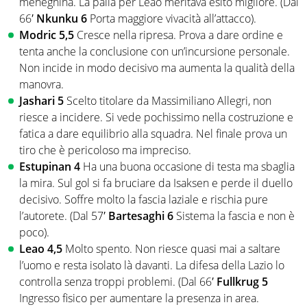
meneghina. La palla per Leao meritava esito migliore. (Dal
66′
Nkunku 6
Porta maggiore vivacità all’attacco).
Modric 5,5
Cresce nella ripresa. Prova a dare ordine e
tenta anche la conclusione con un’incursione personale.
Non incide in modo decisivo ma aumenta la qualità della
manovra.
Jashari 5
Scelto titolare da
Massimiliano Allegri
, non
riesce a incidere. Si vede pochissimo nella costruzione e
fatica a dare equilibrio alla squadra. Nel finale prova un
tiro che è pericoloso ma impreciso.
Estupinan 4
Ha una buona occasione di testa ma sbaglia
la mira. Sul gol si fa bruciare da Isaksen e perde il duello
decisivo. Soffre molto la fascia laziale e rischia pure
l’autorete. (Dal 57′
Bartesaghi 6
Sistema la fascia e non è
poco).
Leao 4,5
Molto spento. Non riesce quasi mai a saltare
l’uomo e resta isolato là davanti. La difesa della
Lazio
lo
controlla senza troppi problemi. (Dal 66′
Fullkrug 5
Ingresso fisico per aumentare la presenza in area.