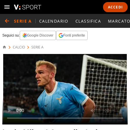
ACCEDI
SERIE A
CALENDARIO
CLASSIFICA
MARCATO
Seguici su:
Google Discover
Fonti preferite
CALCIO
SERIE A