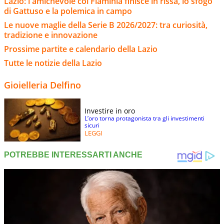
Lazio: l'amichevole col Flaminia finisce in rissa, lo sfogo
di Gattuso e la polemica in campo
Le nuove maglie della Serie B 2026/2027: tra curiosità,
tradizione e innovazione
Prossime partite e calendario della Lazio
Tutte le notizie della Lazio
Gioielleria Delfino
Investire in oro
L’oro torna protagonista tra gli investimenti
sicuri
LEGGI