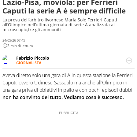
Lazio-Pisa, moviola: per Ferrieri
Caputi la serie A è sempre difficile
La prova dell’arbitro livornese Maria Sole Ferrieri Caputi
all’Olimpico nell’ultima giornata di serie A analizzata al
microscopio,tre gli ammoniti
24/05/26 07:45
3 min di lettura
Fabrizio Piccolo
GIORNALISTA
Nella sua carriera ha seguito numerose manifestazioni
sportive e collaborato con agenzie e testate. Esperienza,
Aveva diretto solo una gara di A in questa stagione la Ferrieri
competenza, conoscenza e memoria storica. Si occupa
Caputi, ovvero Udinese-Sassuolo ma anche all’Olimpico in
prevalentemente di calcio
una gara priva di obiettivi in palio e con pochi episodi dubbi
non ha convinto del tutto. Vediamo cosa è successo.