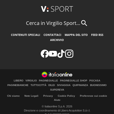
Cerca in Virgilio Sport...
CONTENUTI SPECIALI
CONTATTACI
MAPPA DEL SITO
FEED RSS
ARCHIVIO
LIBERO
VIRGILIO
PAGINEGIALLE
PAGINEGIALLE SHOP
PGCASA
PAGINEBIANCHE
TUTTOCITTÀ
DILEI
SIVIAGGIA
QUIFINANZA
BUONISSIMO
SUPEREVA
Chi siamo
Note Legali
Privacy
Cookie Policy
Preferenze sui cookie
Aiuto
© Italiaonline S.p.A. 2026
Direzione e coordinamento di Libero Acquisition S.á r.l.