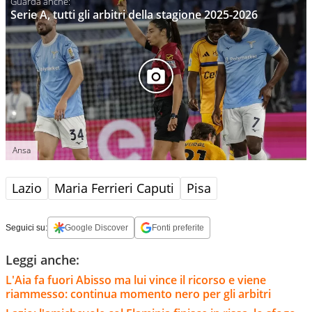
Serie A, tutti gli arbitri della stagione 2025-2026
Ansa
Lazio
Maria Ferrieri Caputi
Pisa
Seguici su:
Google Discover
Fonti preferite
Leggi anche:
L'Aia fa fuori Abisso ma lui vince il ricorso e viene
riammesso: continua momento nero per gli arbitri