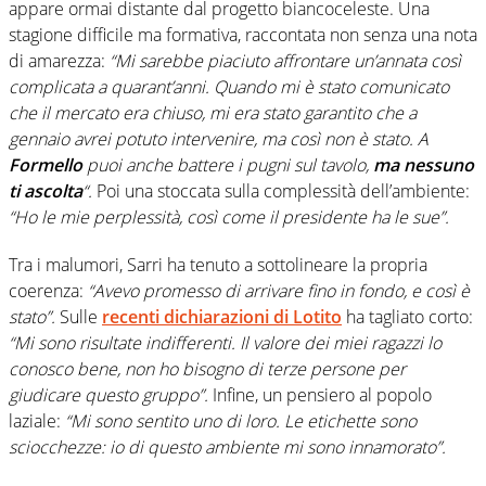
appare ormai distante dal progetto biancoceleste. Una
stagione difficile ma formativa, raccontata non senza una nota
di amarezza:
“Mi sarebbe piaciuto affrontare un’annata così
complicata a quarant’anni. Quando mi è stato comunicato
che il mercato era chiuso, mi era stato garantito che a
gennaio avrei potuto intervenire, ma così non è stato. A
Formello
puoi anche battere i pugni sul tavolo,
ma nessuno
ti ascolta
“.
Poi una stoccata sulla complessità dell’ambiente:
“Ho le mie perplessità, così come il presidente ha le sue”.
Tra i malumori, Sarri ha tenuto a sottolineare la propria
coerenza:
“Avevo promesso di arrivare fino in fondo, e così è
stato”.
Sulle
recenti dichiarazioni di
Lotito
ha tagliato corto:
“Mi sono risultate indifferenti. Il valore dei miei ragazzi lo
conosco bene, non ho bisogno di terze persone per
giudicare questo gruppo”.
Infine, un pensiero al popolo
laziale:
“Mi sono sentito uno di loro. Le etichette sono
sciocchezze: io di questo ambiente mi sono innamorato”.