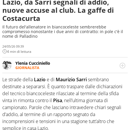
Lazio, da Sarri segnali di addio,
nuove accuse al club. La gaffe di
Costacurta
Il futuro del'allenatore in biancoceleste sembrerebbe
compromesso nonostante i due anni di contratto: in pole c'è il
nome di Palladino
24/05/26 09:39
4 min di lettura
Ylenia Cucciniello
GIORNALISTA
Appassionatissima di tutto lo sport: scrive di calcio
giocato ma non rinuncia allo sguardo sull'extra campo,
Le strade della
Lazio
e di
Maurizio Sarri
sembrano
dove spesso si trovano risposte che il rettangolo verde
destinate a separarsi. È quanto traspare dalle dichiarazioni
non riesce a restituire
del tecnico biancoceleste rilasciate al termine della sfida
vinta in rimonta contro il
Pisa
, nell’ultima giornata di
campionato. Parole che lasciano intravedere chiari segnali
d’addio, al termine di un rapporto segnato da
incomprensioni e tensioni in una stagione tutt’altro che
semplice in casa Lazio.