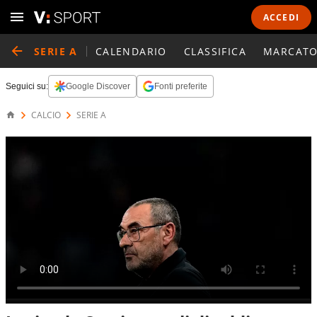
ACCEDI
SERIE A
CALENDARIO
CLASSIFICA
MARCATO
Seguici su:
Google Discover
Fonti preferite
CALCIO
SERIE A