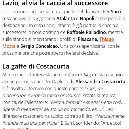
Lazio, al via la caccia al successore
Lo scenario, dunque, sembra quello del divorzio. Per
Sarri
restano vive le suggestioni
Atalanta
e
Napoli
come possibili
destinazioni. In casa Lazio, intanto, è già partita la caccia al
successore: in pole position c’è
Raffaele Palladino
, mentre
sullo sfondo si monitorano i profili di
Pisacane,
Thiago
Motta
e
Sergio Conceicao.
Una corsa apertissima, con le
prossime ore che potrebbero rivelarsi decisive.
La gaffe di Costacurta
Al termine dell’intervista ai microfoni di
Sky
, c’è stato spazio
anche per un siparietto. Dagli studi,
Alessandro Costacurta
si è rivolto al tecnico con queste parole:
“Sarri, mi
piacerebbe rivederla l’anno prossimo”.
Pronta la replica,
ironica, dell’allenatore:
“Ferma, fermati! Aspetta! Detta così…
Spera di rivedermi? Mi sto un po’ toccando, eh…”.
L’ex
difensore rossonero ha subito corretto il tiro:
“Naturalmente
intendevo su una panchina”.
E Sarri, sorridendo: “Ah, ecco!