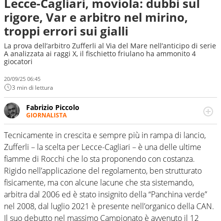
Lecce-Cagliari, moviola: dubbi sul
rigore, Var e arbitro nel mirino,
troppi errori sui gialli
La prova dell’arbitro Zufferli al Via del Mare nell’anticipo di serie
A analizzata ai raggi X, il fischietto friulano ha ammonito 4
giocatori
20/09/25 06:45
3 min di lettura
Fabrizio Piccolo
GIORNALISTA
Nella sua carriera ha seguito numerose manifestazioni
sportive e collaborato con agenzie e testate. Esperienza,
Tecnicamente in crescita e sempre più in rampa di lancio,
competenza, conoscenza e memoria storica. Si occupa
Zufferli – la scelta per Lecce-Cagliari – è una delle ultime
prevalentemente di calcio
fiamme di Rocchi che lo sta proponendo con costanza.
Rigido nell’applicazione del regolamento, ben strutturato
fisicamente, ma con alcune lacune che sta sistemando,
arbitra dal 2006 ed è stato insignito della “Panchina verde”
nel 2008, dal luglio 2021 è presente nell’organico della CAN.
Il suo debutto nel massimo Campionato è avvenuto il 12