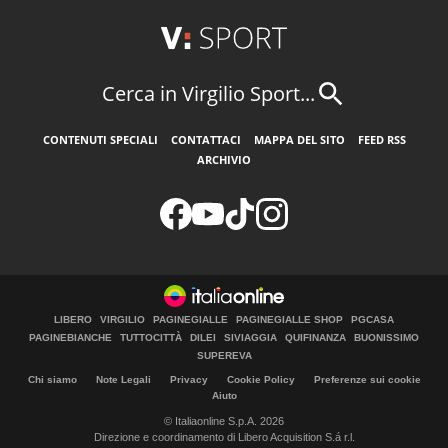
Cerca in Virgilio Sport...
CONTENUTI SPECIALI
CONTATTACI
MAPPA DEL SITO
FEED RSS
ARCHIVIO
LIBERO
VIRGILIO
PAGINEGIALLE
PAGINEGIALLE SHOP
PGCASA
PAGINEBIANCHE
TUTTOCITTÀ
DILEI
SIVIAGGIA
QUIFINANZA
BUONISSIMO
SUPEREVA
Chi siamo
Note Legali
Privacy
Cookie Policy
Preferenze sui cookie
Aiuto
© Italiaonline S.p.A. 2026
Direzione e coordinamento di Libero Acquisition S.á r.l.