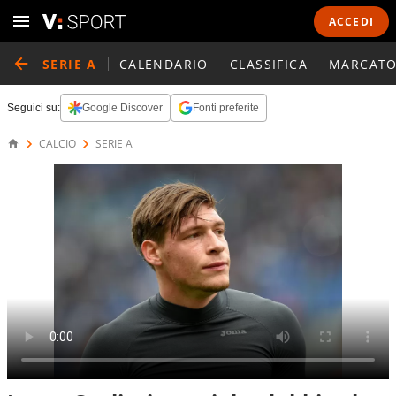
ACCEDI
SERIE A
CALENDARIO
CLASSIFICA
MARCATO
Seguici su:
Google Discover
Fonti preferite
CALCIO
SERIE A