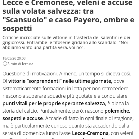
Lecce e Cremonese, veleni e accuse
sulla volata salvezza: tra
"Scansuolo" e caso Payero, ombre e
sospetti
Critiche incrociate sulle vittorie in trasferta dei salentini e dei
grigiorossi. Entrambe le tifoserie gridano allo scandalo: "Noi
abbiamo vinto una partita vera, voi no".
18/05/26 20:08
3 min di lettura
Questione di motivazioni. Almeno, un tempo si diceva così.
Di
vittorie “sorprendenti” nelle ultime giornate,
dove
sistematicamente formazioni in lotta per non retrocedere
riescono a superare squadre più quotate e a conquistare
punti vitali per le proprie speranze salvezza,
è piena la
storia del calcio. Puntualmente, però, nascono
polemiche,
sospetti e accuse
. Accade di fatto in ogni finale di stagione,
ma è particolarmente curioso quanto sta accadendo dalla
serata di domenica lungo l’asse
Lecce-Cremona
, con veleni