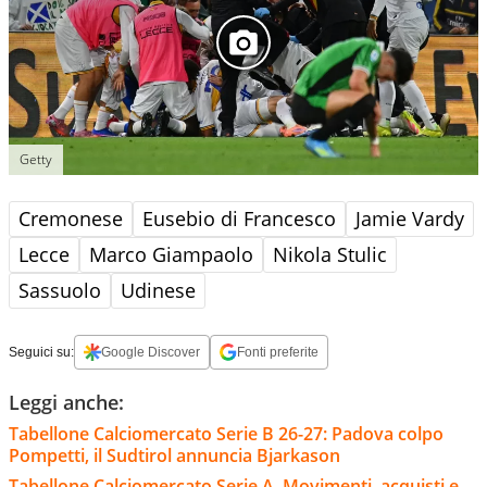
Getty
Cremonese
Eusebio di Francesco
Jamie Vardy
Lecce
Marco Giampaolo
Nikola Stulic
Sassuolo
Udinese
Seguici su:
Google Discover
Fonti preferite
Leggi anche:
Tabellone Calciomercato Serie B 26-27: Padova colpo
Pompetti, il Sudtirol annuncia Bjarkason
Tabellone Calciomercato Serie A. Movimenti, acquisti e