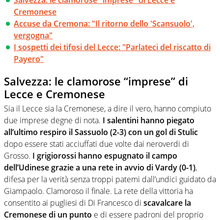
Cremonese
Accuse da Cremona: "Il ritorno dello 'Scansuolo',
vergogna"
I sospetti dei tifosi del Lecce: "Parlateci del riscatto di
Payero"
Salvezza: le clamorose “imprese” di
Lecce e Cremonese
Sia il Lecce sia la Cremonese, a dire il vero, hanno compiuto
due imprese degne di nota.
I salentini hanno piegato
all’ultimo respiro il Sassuolo (2-3) con un gol di Stulic
dopo essere stati acciuffati due volte dai neroverdi di
Grosso.
I grigiorossi hanno espugnato il campo
dell’Udinese grazie a una rete in avvio di Vardy (0-1)
,
difesa per la verità senza troppi patemi dall’undici guidato da
Giampaolo. Clamoroso il finale. La rete della vittoria ha
consentito ai pugliesi di Di Francesco di
scavalcare la
Cremonese di un punto
e di essere padroni del proprio