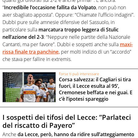
“
Incredibile l’occasione fallita da Volpato
, non può non
aver sbagliato apposta”. Oppure: “Chiamate l’ufficio indagini”.
Dubbi pure sulle amnesie difensive del Sassuolo, in
particolare sulla
marcatura troppo leggera di Stulic
nell’azione del 2-3
: “Neppure nelle partite della Nazionale
Cantanti, ma per favore”. Dubbi e sospetti anche sulla
maxi-
rissa finale tra panchine,
per molti indizio di un “accordo”
che stava per fallire in extremis.
Forse ti può interessare
Corsa salvezza: il Cagliari si tira
fuori, il Lecce esulta al 95’,
Cremonese beffata e nei guai. E
c’è l’ipotesi spareggio
I sospetti dei tifosi del Lecce: “Parlateci
del riscatto di Payero”
Anche
da Lecce, però, hanno da ridire sull’atteggiamento