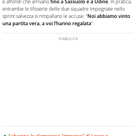
e affondi che arrivano
fino a Sassuolo e a Udine
. In pratica,
entrambe le tifoserie delle due squadre impegnate nello
sprint salvezza si rimpallano le accuse: “
Noi abbiamo vinto
una partita vera, a voi l’hanno regalata
“.
Salvezza: le clamorose "imprese" di Lecce e