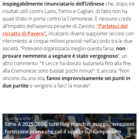
inspiegabilmente rinunciatario dell’Udinese
che, dopo tre
risultati utili contro Lazio, Torino e Cagliari, di fatto non ha
quasi tirato in porta contro la Cremonese. E nessuno crede
all’impatto dell’assenza pesante di Zaniolo.
“Parlateci del
riscatto di Payero”
,
incalzano diversi supporter leccesi con
riferimento ai cinque milioni previsti nell’accordo tra le due
società. “Potevano organizzarla meglio questa farsa:
non
provare nemmeno a segnare è stato vergognoso
“, un
altro commento. “Il Lecce ha dovuto sudarsela fino alla fine,
alla Cremonese sono bastati pochi minuti”. E ancora: “Non
vincono da una vita,
fanno improvvisamente sei punti in
due partite
e vengono a farci la morale”.
Serie A 2025-2026, tutti i big match di maggio: emozioni
fortissime prima che cali il sipario sul campionato