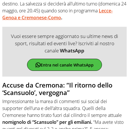
destino. La salvezza si deciderà all’ultimo turno (domenica 24
maggio, ore 20.45) quando sono in programma
Lecce-
Genoa e Cremonese-Como
.
Vuoi essere sempre aggiornato su ultime news di
sport, risultati ed eventi live? Iscriviti al nostro
canale
WhatsApp
Entra nel canale WhatsApp
Accuse da Cremona: “Il ritorno dello
‘Scansuolo’, vergogna”
Impressionante la marea di commenti sui social dei
supporter dell’una e dell’altra squadra. Quelli della
Cremonese hanno tirato fuori dal cilindro il sempre attuale
nomignolo di “Scansuolo” per gli emiliani.
“Ma avete visto
quanti gol divorati sul 2-2 e anche prima?”. E ancora: