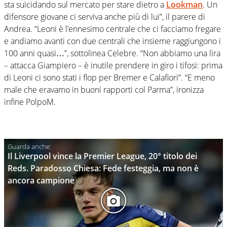
sta suicidando sul mercato per stare dietro a
Lookman
. Un
difensore giovane ci serviva anche più di lui”, il parere di
Andrea. “Leoni è l’ennesimo centrale che ci facciamo fregare
e andiamo avanti con due centrali che insieme raggiungono i
100 anni quasi…”, sottolinea Celebre. “Non abbiamo una lira
– attacca Giampiero – è inutile prendere in giro i tifosi: prima
di Leoni ci sono stati i flop per Bremer e Calafiori”.
“E meno
male che eravamo in buoni rapporti col Parma”, ironizza
infine PolpoM.
Il Liverpool vince la Premier League, 20° titolo dei
Reds. Paradosso Chiesa: Fede festeggia, ma non è
ancora campione