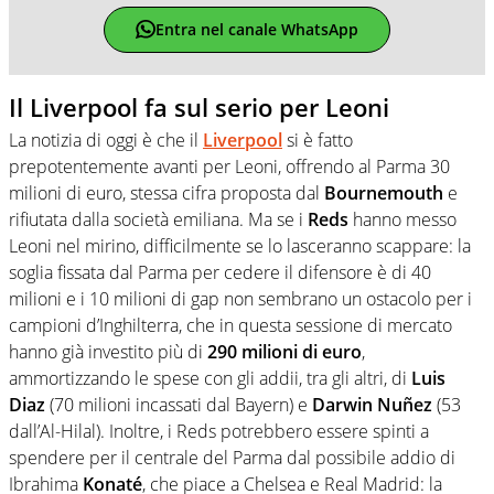
Entra nel canale WhatsApp
Il Liverpool fa sul serio per Leoni
La notizia di oggi è che il
Liverpool
si è fatto
prepotentemente avanti per Leoni, offrendo al Parma 30
milioni di euro, stessa cifra proposta dal
Bournemouth
e
rifiutata dalla società emiliana. Ma se i
Reds
hanno messo
Leoni nel mirino, difficilmente se lo lasceranno scappare: la
soglia fissata dal Parma per cedere il difensore è di 40
milioni e i 10 milioni di gap non sembrano un ostacolo per i
campioni d’Inghilterra, che in questa sessione di mercato
hanno già investito più di
290 milioni di euro
,
ammortizzando le spese con gli addii, tra gli altri, di
Luis
Diaz
(70 milioni incassati dal Bayern) e
Darwin
Nuñez
(53
dall’Al-Hilal). Inoltre, i Reds potrebbero essere spinti a
spendere per il centrale del Parma dal possibile addio di
Ibrahima
Konaté
, che piace a Chelsea e Real Madrid: la