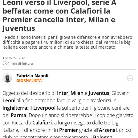
Leoni verso il Liverpool, serie A
beffata: come con Calafiori la
Premier cancella Inter, Milan e
Juventus
I Reds si sono inseriti per il giovane difensore e non avrebbero
difficoltà a pagare i 40 milioni di euro chiesti dal Parma: le big
italiane costrette ancora a chinare la testa sul mercato
12/08/25 17:48
4 min di lettura
Fabrizio Napoli
GIORNALISTA
Giornalista professionista, per Virgilio Sport segue anche
il calcio ma è con la pallanuoto che esalta competenze e
Oggetto del desiderio di
Inter
,
Milan
e
Juventus
, Giovanni
passioni. Cura la comunicazione di HaBaWaBa, il più
Leoni
alla fine potrebbe fare le valigie e trasferirsi in
grande festival di waterpolo per bambini al mondo
Inghilterra
: il
Liverpool
fa sul serio per il giovane centrale
del
Parma
. Dopo un anno si ripeterebbe il copione già visto
con Riccardo
Calafiori
: a lungo inseguito dalle tre big
italiane, il difensore finì in
Premier
grazie all’
Arsenal
, unico
club ad accontentare economicamente il
Bologna
.