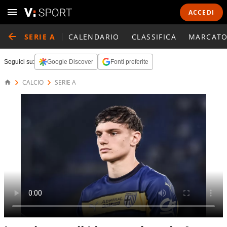
ACCEDI
SERIE A
CALENDARIO
CLASSIFICA
MARCATO
Seguici su:
Google Discover
Fonti preferite
CALCIO
SERIE A