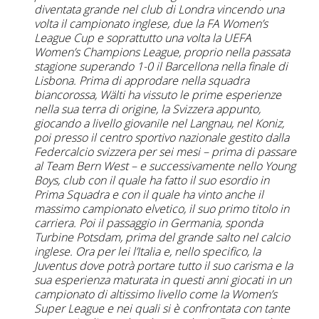
diventata grande nel club di Londra vincendo una
volta il campionato inglese, due la FA Women’s
League Cup e soprattutto una volta la UEFA
Women’s Champions League, proprio nella passata
stagione superando 1-0 il Barcellona nella finale di
Lisbona. Prima di approdare nella squadra
biancorossa, Wälti ha vissuto le prime esperienze
nella sua terra di origine, la Svizzera appunto,
giocando a livello giovanile nel Langnau, nel Koniz,
poi presso il centro sportivo nazionale gestito dalla
Federcalcio svizzera per sei mesi – prima di passare
al Team Bern West – e successivamente nello Young
Boys, club con il quale ha fatto il suo esordio in
Prima Squadra e con il quale ha vinto anche il
massimo campionato elvetico, il suo primo titolo in
carriera. Poi il passaggio in Germania, sponda
Turbine Potsdam, prima del grande salto nel calcio
inglese. Ora per lei l’Italia e, nello specifico, la
Juventus dove potrà portare tutto il suo carisma e la
sua esperienza maturata in questi anni giocati in un
campionato di altissimo livello come la Women’s
Super League e nei quali si è confrontata con tante