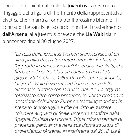
Con un comunicato ufficiale, la
Juventus
ha reso noto
l’ingaggio della figura di riferimento della rappresentativa
elvetica che rimarrà a Torino per il prossimo biennio. Il
contratto che sancisce l’accordo, nonché il trasferimento
dall’Arsenal
alla Juventus, prevede che
Lia Walti
sia in
bianconero fino al 30 giugno 2027.
“La rosa della Juventus Women si arricchisce di un
altro profilo di caratura internazionale. È ufficiale
l’approdo in bianconero dall’Arsenal di Lia Wälti, che
firma con il nostro Club un contratto fino al 30
giugno 2027. Classe 1993, di ruolo centrocampista,
Lia Joëlle Walti è svizzera ed è la capitana della
Nazionale elvetica con la quale, dal 2011 a oggi, ha
totalizzato oltre cento presenze, le ultime proprio in
occasione dell’ultimo Europeo “casalingo” andato in
scena lo scorso luglio e che ha visto le svizzere
chiudere ai quarti di finale uscendo sconfitte dalla
Spagna, finalista del torneo. Tripla cifra in termini di
presenze, però, anche nella sua ultima squadra di
provenienza: l’Arsenal. In Inghilterra dal 2018, Lia è