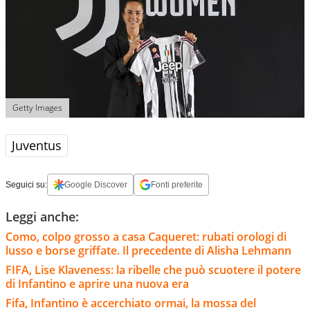
Getty Images
Juventus
Seguici su:
Google Discover
Fonti preferite
Leggi anche:
Como, colpo grosso a casa Caqueret: rubati orologi di
lusso e borse griffate. Il precedente di Alisha Lehmann
FIFA, Lise Klaveness: la ribelle che può scuotere il potere
di Infantino e aprire una nuova era
Fifa, Infantino è accerchiato ormai, la mossa del