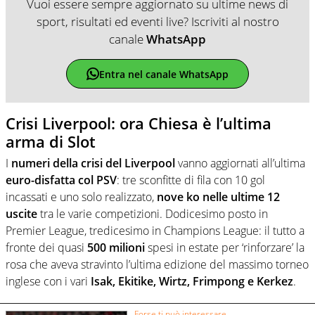
Vuoi essere sempre aggiornato su ultime news di
sport, risultati ed eventi live? Iscriviti al nostro
canale
WhatsApp
Entra nel canale WhatsApp
Crisi Liverpool: ora Chiesa è l’ultima
arma di Slot
I
numeri della crisi del Liverpool
vanno aggiornati all’ultima
euro-disfatta col PSV
: tre sconfitte di fila con 10 gol
incassati e uno solo realizzato,
nove ko nelle ultime 12
uscite
tra le varie competizioni. Dodicesimo posto in
Premier League, tredicesimo in Champions League: il tutto a
fronte dei quasi
500 milioni
spesi in estate per ‘rinforzare’ la
rosa che aveva stravinto l’ultima edizione del massimo torneo
inglese con i vari
Isak, Ekitike, Wirtz, Frimpong e Kerkez
.
Forse ti può interessare