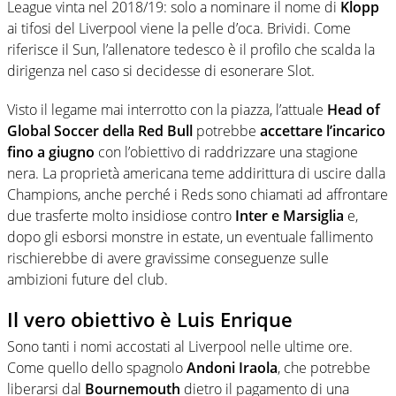
League vinta nel 2018/19: solo a nominare il nome di
Klopp
ai tifosi del Liverpool viene la pelle d’oca. Brividi. Come
riferisce il Sun, l’allenatore tedesco è il profilo che scalda la
dirigenza nel caso si decidesse di esonerare Slot.
Visto il legame mai interrotto con la piazza, l’attuale
Head of
Global Soccer della Red Bull
potrebbe
accettare l’incarico
fino a giugno
con l’obiettivo di raddrizzare una stagione
nera. La proprietà americana teme addirittura di uscire dalla
Champions, anche perché i Reds sono chiamati ad affrontare
due trasferte molto insidiose contro
Inter e Marsiglia
e,
dopo gli esborsi monstre in estate, un eventuale fallimento
rischierebbe di avere gravissime conseguenze sulle
ambizioni future del club.
Il vero obiettivo è Luis Enrique
Sono tanti i nomi accostati al Liverpool nelle ultime ore.
Come quello dello spagnolo
Andoni Iraola
, che potrebbe
liberarsi dal
Bournemouth
dietro il pagamento di una