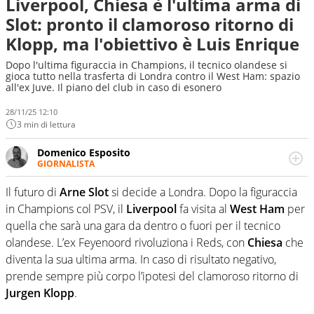
Liverpool, Chiesa è l'ultima arma di
Slot: pronto il clamoroso ritorno di
Klopp, ma l'obiettivo è Luis Enrique
Dopo l'ultima figuraccia in Champions, il tecnico olandese si
gioca tutto nella trasferta di Londra contro il West Ham: spazio
all'ex Juve. Il piano del club in caso di esonero
28/11/25 12:10
3 min di lettura
Domenico Esposito
GIORNALISTA
Da vent’anni in campo e sul campo per vivere ogni evento
in tutte le sue sfaccettature. Passione smisurata per il
Il futuro di
Arne Slot
si decide a Londra. Dopo la figuraccia
calcio e per la sfera di cuoio. Il pallone è una cosa
in Champions col PSV, il
Liverpool
fa visita al
West Ham
per
serissima, guai a dirgli di no
quella che sarà una gara da dentro o fuori per il tecnico
olandese. L’ex Feyenoord rivoluziona i Reds, con
Chiesa
che
diventa la sua ultima arma. In caso di risultato negativo,
prende sempre più corpo l’ipotesi del clamoroso ritorno di
Jurgen Klopp
.