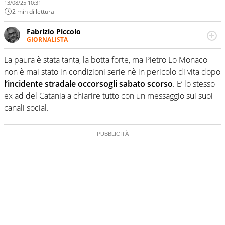
13/08/25 10:31
2 min di lettura
Fabrizio Piccolo
GIORNALISTA
Nella sua carriera ha seguito numerose manifestazioni
sportive e collaborato con agenzie e testate. Esperienza,
La paura è stata tanta, la botta forte, ma Pietro Lo Monaco
competenza, conoscenza e memoria storica. Si occupa
non è mai stato in condizioni serie nè in pericolo di vita dopo
prevalentemente di calcio
l’incidente stradale occorsogli sabato scorso
. E’ lo stesso
ex ad del Catania a chiarire tutto con un messaggio sui suoi
canali social.