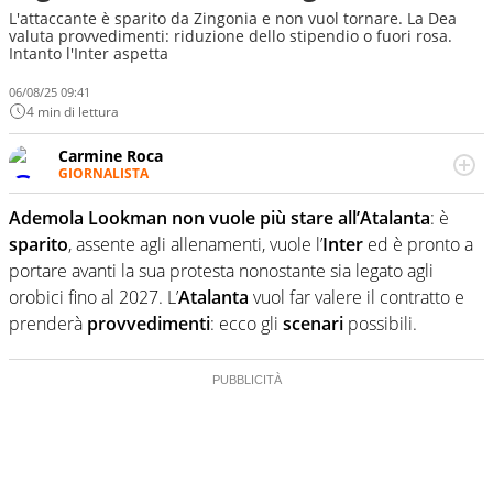
L'attaccante è sparito da Zingonia e non vuol tornare. La Dea
valuta provvedimenti: riduzione dello stipendio o fuori rosa.
Intanto l'Inter aspetta
06/08/25 09:41
4 min di lettura
Carmine Roca
GIORNALISTA
Giornalista pubblicista, appassionato di calcio in tutte le
sue sfaccettature, con una particolare predilezione per i
Ademola Lookman non vuole più stare all’Atalanta
: è
campionati minori.
sparito
, assente agli allenamenti, vuole l’
Inter
ed è pronto a
portare avanti la sua protesta nonostante sia legato agli
orobici fino al 2027. L’
Atalanta
vuol far valere il contratto e
prenderà
provvedimenti
: ecco gli
scenari
possibili.