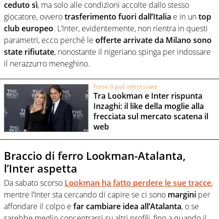
ceduto sì
, ma solo alle condizioni accolte dallo stesso
giocatore, ovvero
trasferimento fuori dall’Italia
e in un
top
club europeo
. L’Inter, evidentemente, non rientra in questi
parametri, ecco perché le
offerte arrivate da Milano sono
state rifiutate
, nonostante il nigeriano spinga per indossare
il nerazzurro meneghino.
Forse ti può interessare
Tra Lookman e Inter rispunta
Inzaghi: il like della moglie alla
frecciata sul mercato scatena il
web
Braccio di ferro Lookman-Atalanta,
l’Inter aspetta
Da sabato scorso
Lookman ha fatto perdere le sue tracce
,
mentre l’Inter sta cercando di capire se ci sono
margini
per
affondare il colpo e
far cambiare idea all’Atalanta
, o se
sarebbe meglio concentrarsi su altri profili, fino a quando il