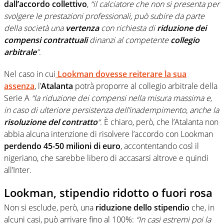
dall’accordo collettivo
,
“il calciatore che non si presenta per
svolgere le prestazioni professionali, può subire da parte
della società una
vertenza
con richiesta di
riduzione dei
compensi contrattuali
dinanzi al competente
collegio
arbitrale
”
.
Nel caso in cui
Lookman dovesse reiterare la sua
assenza
, l’
Atalanta
potrà proporre al collegio arbitrale della
Serie A
“la riduzione dei compensi nella misura massima e,
in caso di ulteriore persistenza dell’inadempimento, anche la
risoluzione del contratto
“
. È chiaro, però, che l’Atalanta non
abbia alcuna intenzione di risolvere l’accordo con Lookman
perdendo 45-50 milioni di euro
, accontentando così il
nigeriano, che sarebbe libero di accasarsi altrove e quindi
all’Inter.
Lookman, stipendio ridotto o fuori rosa
Non si esclude, però, una
riduzione dello stipendio
che, in
alcuni casi, può arrivare fino al 100%:
“In casi estremi poi la