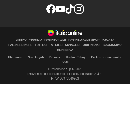
LIBERO
VIRGILIO
PAGINEGIALLE
PAGINEGIALLE SHOP
PGCASA
PAGINEBIANCHE
TUTTOCITTÀ
DILEI
SIVIAGGIA
QUIFINANZA
BUONISSIMO
SUPEREVA
Chi siamo
Note Legali
Privacy
Cookie Policy
Preferenze sui cookie
Aiuto
© Italiaonline S.p.A. 2026
Direzione e coordinamento di Libero Acquisition S.á r.l.
P. IVA 03970540963