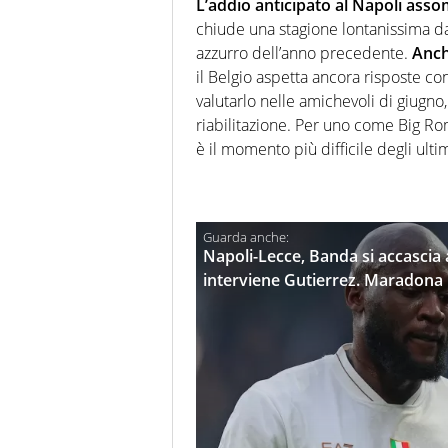
L’addio anticipato al Napoli asso
chiude una stagione lontanissima da
azzurro dell’anno precedente.
Anch
il Belgio aspetta ancora risposte co
valutarlo nelle amichevoli di giugno,
riabilitazione. Per uno come Big Ro
è il momento più difficile degli ultim
Napoli-Lecce, Banda si accascia 
interviene Gutierrez. Maradona i