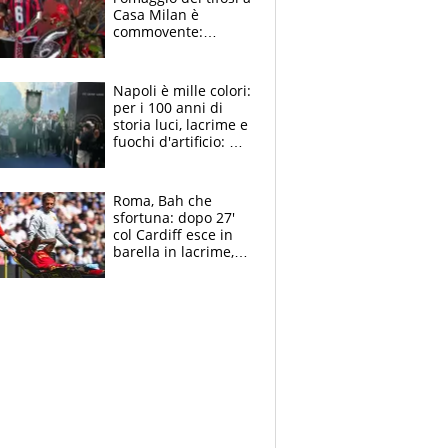
Casa Milan è
commovente:
maglie, bandiere,
sciarpe, lacrime e
bigliettini
Napoli è mille colori:
per i 100 anni di
storia luci, lacrime e
fuochi d'artificio: De
Laurentiis salta al
coro anti-Juve
Roma, Bah che
sfortuna: dopo 27'
col Cardiff esce in
barella in lacrime,
Dybala rigore da
schiaffi, i giallorossi
prendono 3 gol in
45'