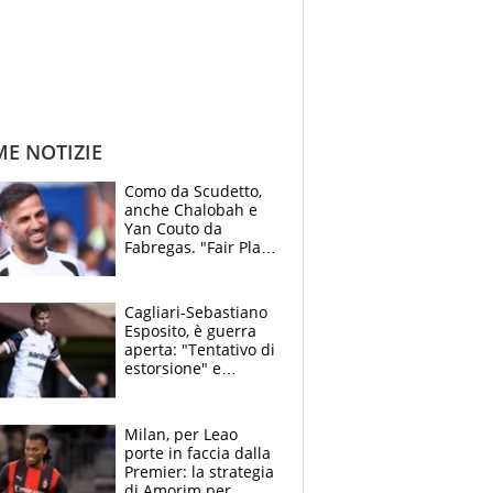
ME NOTIZIE
Como da Scudetto,
anche Chalobah e
Yan Couto da
Fabregas. "Fair Play
Finanziario?
Pagheremo la
multa"
Cagliari-Sebastiano
Esposito, è guerra
aperta: "Tentativo di
estorsione" e
"certificato medico
imbarazzante"
Milan, per Leao
porte in faccia dalla
Premier: la strategia
di Amorim per