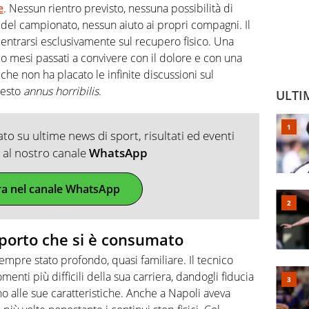
e
. Nessun rientro previsto, nessuna possibilità di
 del campionato, nessun aiuto ai propri compagni. Il
centrarsi esclusivamente sul recupero fisico. Una
opo mesi passati a convivere con il dolore e con una
he non ha placato le infinite discussioni sul
uesto
annus horribilis
.
ULTI
o su ultime news di sport, risultati ed eventi
ti al nostro canale
WhatsApp
ra nel canale WhatsApp
porto che si è consumato
empre stato profondo, quasi familiare. Il tecnico
menti più difficili della sua carriera, dandogli fiducia
no alle sue caratteristiche. Anche a Napoli aveva