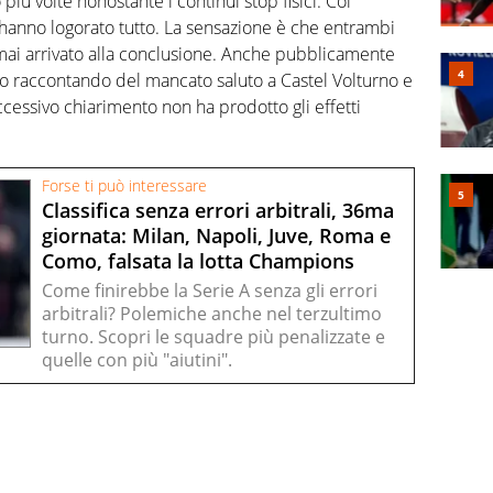
iù volte nonostante i continui stop fisici. Col
à hanno logorato tutto. La sensazione è che entrambi
rmai arrivato alla conclusione. Anche pubblicamente
illo raccontando del mancato saluto a Castel Volturno e
ccessivo chiarimento non ha prodotto gli effetti
Forse ti può interessare
Classifica senza errori arbitrali, 36ma
giornata: Milan, Napoli, Juve, Roma e
Como, falsata la lotta Champions
Come finirebbe la Serie A senza gli errori
arbitrali? Polemiche anche nel terzultimo
turno. Scopri le squadre più penalizzate e
quelle con più "aiutini".