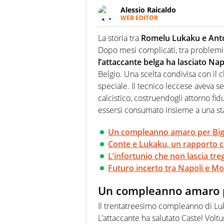
Alessio Raicaldo
WEB EDITOR
Un figlio che si chiama Diego e l
quale filo conduttore irrinunci
La storia tra
Romelu Lukaku e Ant
indaga, approfondisce e scand
Dopo mesi complicati, tra problemi fi
l’attaccante belga ha lasciato Nap
Belgio. Una scelta condivisa con il 
speciale. Il tecnico leccese aveva 
calcistico, costruendogli attorno fi
essersi consumato insieme a una sta
Un compleanno amaro per Bi
Conte e Lukaku, un rapporto 
L’infortunio che non lascia tre
Futuro incerto tra Napoli e Mo
Un compleanno amaro 
Il trentatreesimo compleanno di Luk
L’attaccante ha salutato Castel Volt