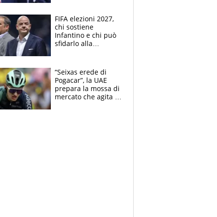
Supercoppa per il
contrattacco
FIFA elezioni 2027,
chi sostiene
Infantino e chi può
sfidarlo alla
presidenza: la
nuova geografia del
calcio
“Seixas erede di
Pogacar”, la UAE
prepara la mossa di
mercato che agita la
Francia. Ciccone,
che beffa alla Vuelta
a Burgos