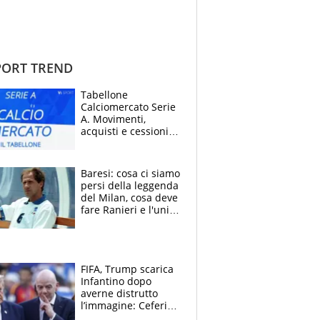
ORT TREND
Tabellone
Calciomercato Serie
A. Movimenti,
acquisti e cessioni:
estate 2026-27
Baresi: cosa ci siamo
persi della leggenda
del Milan, cosa deve
fare Ranieri e l'unico
neo di una carriera
immacolata
FIFA, Trump scarica
Infantino dopo
averne distrutto
l’immagine: Ceferin
sceglie la