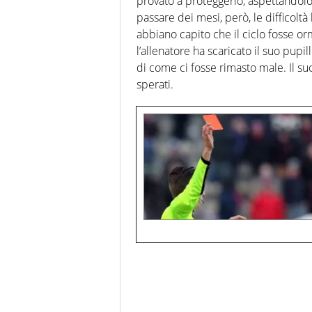
provato a proteggerlo, aspettandolo p
passare dei mesi, però, le difficolt
abbiano capito che il ciclo fosse o
l’allenatore ha scaricato il suo pup
di come ci fosse rimasto male. Il su
sperati.