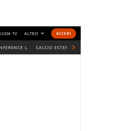
UIDA TV
ALTRO
ACCEDI
NFERENCE L.
CALENDARI E CLASSIFICHE
CALCIO ESTERO
SUPERCOPPA ITALIAN
ALTRI SPORT
MONDIALI 2026
OLIMPIADI
GOSSIP
LIFESTYLE