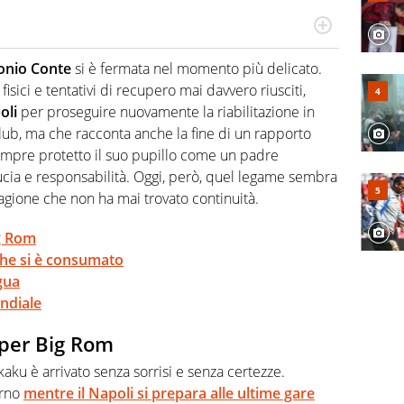
a tesi di laurea sugli stadi di proprietà in Italia. Il calcio
abile tra passione e professione. Per Virgilio Sport
onio Conte
si è fermata nel momento più delicato.
aglia l'universo mondo dello sport per antonomasia
sici e tentativi di recupero mai davvero riusciti,
oli
per proseguire nuovamente la riabilitazione in
club, ma che racconta anche la fine di un rapporto
sempre protetto il suo pupillo come un padre
ducia e responsabilità. Oggi, però, quel legame sembra
gione che non ha mai trovato continuità.
g Rom
che si è consumato
gua
ndiale
per Big Rom
aku è arrivato senza sorrisi e senza certezze.
urno
mentre il Napoli si prepara alle ultime gare