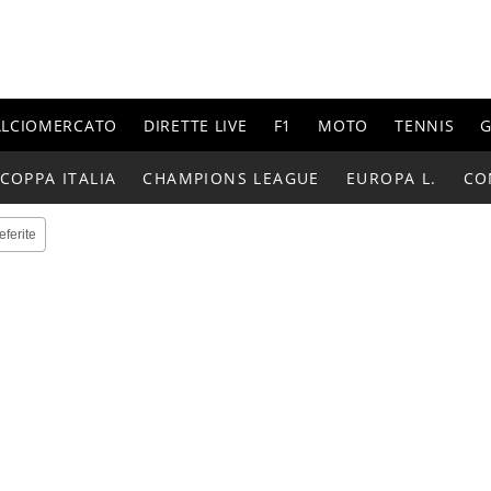
ALCIOMERCATO
DIRETTE LIVE
F1
MOTO
TENNIS
G
COPPA ITALIA
CHAMPIONS LEAGUE
EUROPA L.
CO
eferite