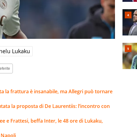
elu Lukaku
eferite
lta la frattura è insanabile, ma Allegri può tornare
iutata la proposta di De Laurentiis: l’incontro con
e e Frattesi, beffa Inter, le 48 ore di Lukaku,
 Napoli