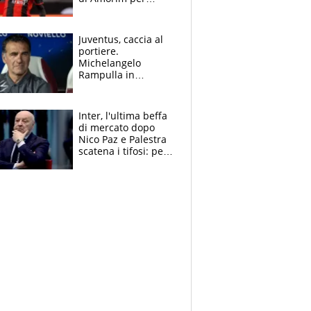
recuperarlo e il
grazie ad Allegri
dopo il derby
Juventus, caccia al
portiere.
Michelangelo
Rampulla in
esclusiva: “Suzuki in
prestito dal PSG?
Roba da Lega Pro.
Inter, l'ultima beffa
Caprile profilo
di mercato dopo
giusto”
Nico Paz e Palestra
scatena i tifosi: per
Marotta una doccia
fredda