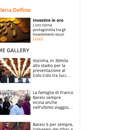
STORIE
lleria Delfino
SPECIALI
Investire in oro
L’oro torna
ESPERTI
protagonista tra gli
investimenti sicuri
LEGGI
CONTATTI
ME GALLERY
Vozinha, in 30mila
allo stadio per la
presentazione al
Colo-Colo tra luci,
spettacolo, elicotteri
e paracadutisti
La famiglia di Franco
Baresi sempre
vicina anche
nell'ultimo viaggio,
la moglie Maura, i
figli e i suoi cari
circondati
Baresi 6 per sempre,
dall'affetto dei tifosi
l'omaggio dei tifosi a