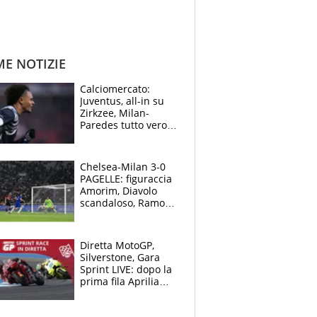
ME NOTIZIE
Calciomercato:
Juventus, all-in su
Zirkzee, Milan-
Paredes tutto vero,
Lukaku lascia il
Napoli
Chelsea-Milan 3-0
PAGELLE: figuraccia
Amorim, Diavolo
scandaloso, Ramos
già rimandato
Diretta MotoGP,
Silverstone, Gara
Sprint LIVE: dopo la
prima fila Aprilia
cerca il colpaccio