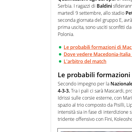
Serbia. I ragazzi di
Baldini
sfideran
martedì 9 settembre, allo stadio
Pe
seconda giornata del gruppo E, avrà 
prima uscita, sono usciti sconfitti da
Polonia.
Le probabili formazioni di Mac
Dove vedere Macedonia-Italia U
L'arbitro del match
Le probabili formazioni
Secondo impegno per la
Nazionale
4-3-3.
Tra i pali ci sarà Mascardi, p
Idrissi sulle corsie esterne, con Ma
spazio al trio composto da Pisilli, L
intensità sia in fase di interdizione 
tridente offensivo con Fini, Koleos