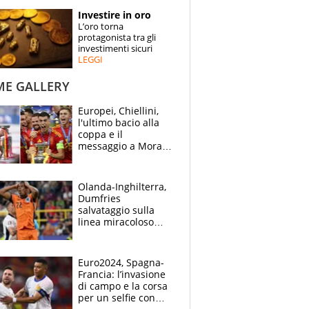
STORIE
Investire in oro
L’oro torna
SPECIALI
protagonista tra gli
investimenti sicuri
LEGGI
ESPERTI
ME GALLERY
CONTATTI
Europei, Chiellini,
l'ultimo bacio alla
coppa e il
messaggio a Morata
"Alzala": festa
Spagna, lacrime
inglesi
Olanda-Inghilterra,
Dumfries
salvataggio sulla
linea miracoloso
dopo l'ingenuità su
Kane: 30' da
montagne russe
Euro2024, Spagna-
Francia: l’invasione
di campo e la corsa
per un selfie con