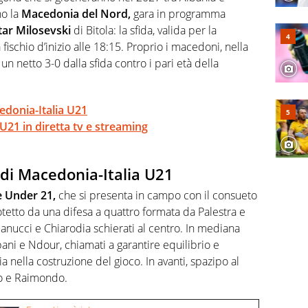
no la
Macedonia del Nord,
gara in programma
tar Milosevski
di Bitola: la sfida, valida per la
fischio d’inizio alle 18:15. Proprio i macedoni, nella
 un netto 3-0 dalla sfida contro i pari età della
edonia-Italia U21
21 in diretta tv e streaming
 di Macedonia-Italia U21
 Under 21,
che si presenta in campo con il consueto
rotetto da una difesa a quattro formata da Palestra e
rianucci e Chiarodia schierati al centro. In mediana
ipani e Ndour, chiamati a garantire equilibrio e
sia nella costruzione del gioco. In avanti, spazipo al
ho e Raimondo.