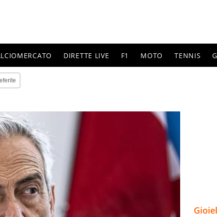
ALCIOMERCATO
DIRETTE LIVE
F1
MOTO
TENNIS
G
eferite
Gioie