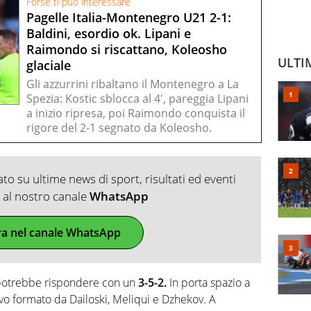
Forse ti può interessare
Pagelle Italia-Montenegro U21 2-1:
Baldini, esordio ok. Lipani e
Raimondo si riscattano, Koleosho
ULTI
glaciale
Gli azzurrini ribaltano il Montenegro a La
Spezia: Kostic sblocca al 4', pareggia Lipani
a inizio ripresa, poi Raimondo conquista il
rigore del 2-1 segnato da Koleosho.
o su ultime news di sport, risultati ed eventi
ti al nostro canale
WhatsApp
ra nel canale WhatsApp
potrebbe rispondere con un
3-5-2.
In porta spazio a
ivo formato da Dailoski, Meliqui e Dzhekov. A