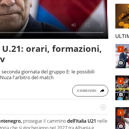
ULTI
U.21: orari, formazioni,
tv
a seconda giornata del gruppo E: le possibili
à Nuza l'arbitro del match
CONDIVIDI
port: scrive di calcio giocato ma non rinuncia allo
 spesso si trovano risposte che il rettangolo verde non
ntenegro,
prosegue il cammino
dell’Italia U21
nelle
goria che si giocheranno nel 2027 tra Albania e