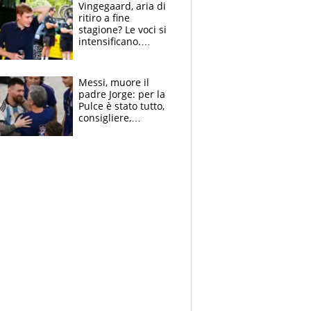
Vingegaard, aria di
ritiro a fine
stagione? Le voci si
intensificano.
Pogacar, niente
Sanremo nel 2027:
vuole la Roubaix
Messi, muore il
padre Jorge: per la
Pulce è stato tutto,
consigliere,
manager, amico e
capofamiglia