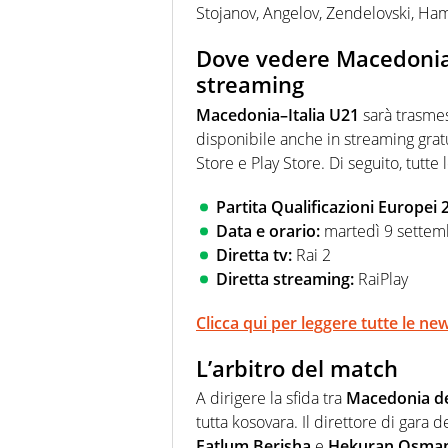
Stojanov, Angelov, Zendelovski, Hamza
Dove vedere Macedonia-I
streaming
Macedonia–Italia U21
sarà trasmes
disponibile anche in streaming grat
Store e Play Store. Di seguito, tutte 
Partita Qualificazioni Europei
Data e orario:
martedì 9 settem
Diretta tv:
Rai 2
Diretta streaming:
RaiPlay
Clicca qui per leggere tutte le new
L’arbitro del match
A dirigere la sfida tra
Macedonia de
tutta kosovara. Il direttore di gara 
Fatlum Berisha
e
Hekuran Osman