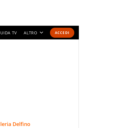
UIDA TV
ALTRO
ACCEDI
CALENDARI E CLASSIFICHE
ALTRI SPORT
MONDIALI 2026
OLIMPIADI
GOSSIP
LIFESTYLE
lleria Delfino