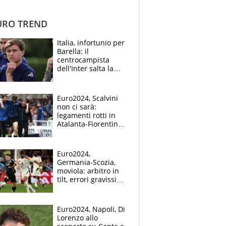
RO TREND
Italia, infortunio per
Barella: il
centrocampista
dell'Inter salta la
Turchia, come sta e i
tempi di recupero
Euro2024, Scalvini
non ci sarà:
legamenti rotti in
Atalanta-Fiorentina
e i social se la
prendono con
Gasperini
Euro2024,
Germania-Scozia,
moviola: arbitro in
tilt, errori gravissimi
e novità Var
Euro2024, Napoli, Di
Lorenzo allo