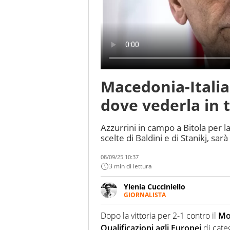
Macedonia-Italia 
dove vederla in 
Azzurrini in campo a Bitola per l
scelte di Baldini e di Stanikj, sar
08/09/25 10:37
3 min di lettura
Ylenia Cucciniello
GIORNALISTA
Appassionatissima di tutto lo s
sguardo sull'extra campo, dove
Dopo la vittoria per 2-1 contro il
Mo
riesce a restituire
Qualificazioni agli Europei
di cate