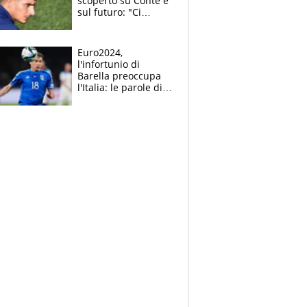
scoperto su Conte e
sul futuro: "Ci
metterò la faccia
come sempre"
Euro2024,
l'infortunio di
Barella preoccupa
l'Italia: le parole di
Gravina agitano i
tifosi