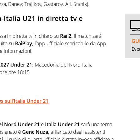
, Danev; Trajikov, Gastarov. All. Stanikj.
talia U21 in diretta tv e
sa in diretta tv in chiaro su
Rai 2.
Il match sarà
GUI
uito su
RaiPlay,
l’app ufficiale scaricabile da App
Even
le informazioni.
 2027 Under 21:
Macedonia del Nord-Italia
bre ore 18:15
s sull’Italia Under 21
l Nord Under 21
e
Italia Under 21
sarà una terna
designato è
Genc Nuza,
affiancato dagli assistenti
i.
Il ruolo di quarto ufficiale è stato invece affidato a