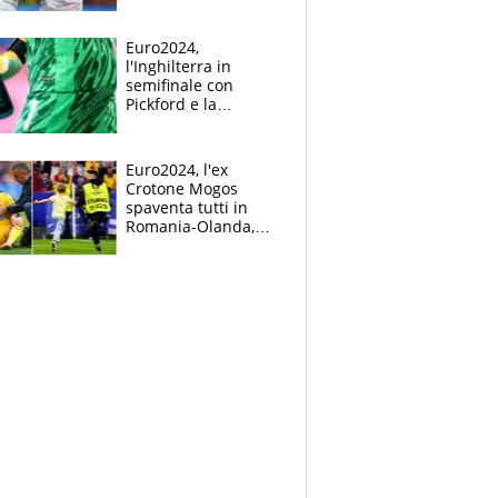
Mbappé
Euro2024,
l'Inghilterra in
semifinale con
Pickford e la
borraccia dei
segreti: "Akanji,
tuffati a sinistra"
Euro2024, l'ex
Crotone Mogos
spaventa tutti in
Romania-Olanda,
poi baby invasione
di campo