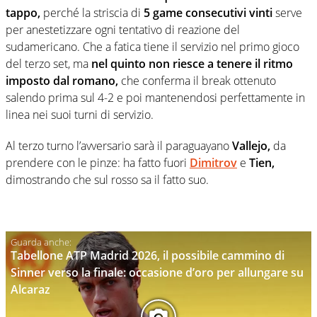
tappo,
perché la striscia di
5 game consecutivi vinti
serve
per anestetizzare ogni tentativo di reazione del
sudamericano. Che a fatica tiene il servizio nel primo gioco
del terzo set, ma
nel quinto non riesce a tenere il ritmo
imposto dal romano,
che conferma il break ottenuto
salendo prima sul 4-2 e poi mantenendosi perfettamente in
linea nei suoi turni di servizio.
Al terzo turno l’avversario sarà il paraguayano
Vallejo,
da
prendere con le pinze: ha fatto fuori
Dimitrov
e
Tien,
dimostrando che sul rosso sa il fatto suo.
Tabellone ATP Madrid 2026, il possibile cammino di
Sinner verso la finale: occasione d’oro per allungare su
Alcaraz