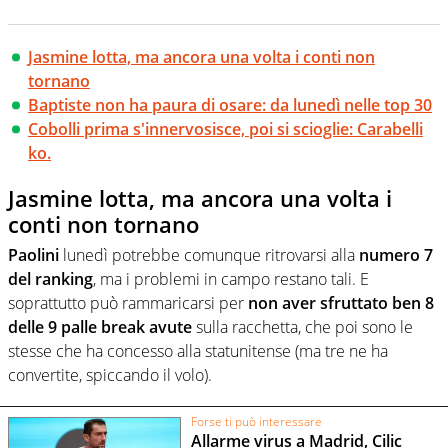
Jasmine lotta, ma ancora una volta i conti non
tornano
Baptiste non ha paura di osare: da lunedì nelle top 30
Cobolli prima s'innervosisce, poi si scioglie: Carabelli
ko.
Jasmine lotta, ma ancora una volta i
conti non tornano
Paolini
lunedì potrebbe comunque ritrovarsi alla
numero 7
del ranking
, ma i problemi in campo restano tali. E
soprattutto può rammaricarsi per
non aver sfruttato ben 8
delle 9 palle break avute
sulla racchetta, che poi sono le
stesse che ha concesso alla statunitense (ma tre ne ha
convertite, spiccando il volo).
Forse ti può interessare
Allarme virus a Madrid, Cilic