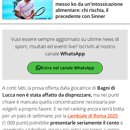
messo ko da un'intossicazione
alimentare: chi rischia, il
precedente con Sinner
Vuoi essere sempre aggiornato su ultime news di
sport, risultati ed eventi live? Iscriviti al nostro
canale
WhatsApp
Entra nel canale WhatsApp
A conti fatti, la prova offerta dalla giocatrice di
Bagni di
Lucca
non è stata affatto da disprezzare,
ma nei punti
chiave è mancata quella concentrazione necessaria per
volgerli a proprio favore. E se nel ranking ancora terrà botta
per un paio di settimane, poi la
cambiale di Roma 2025
(1.000 punti) potrebbe
presentarle seriamente il conto
e
assegnarla a tabelloni ancora più ostici nei tornei a venire.