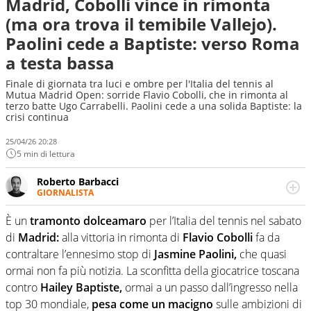
Madrid, Cobolli vince in rimonta
(ma ora trova il temibile Vallejo).
Paolini cede a Baptiste: verso Roma
a testa bassa
Finale di giornata tra luci e ombre per l'Italia del tennis al
Mutua Madrid Open: sorride Flavio Cobolli, che in rimonta al
terzo batte Ugo Carrabelli. Paolini cede a una solida Baptiste: la
crisi continua
25/04/26 20:28
5 min di lettura
Roberto Barbacci
GIORNALISTA
Giornalista (pubblicista) sportivo a tutto campo, è il
tuttologo di Virgilio Sport. Provate a chiedergli di boxe, di
È un
tramonto dolceamaro
per l’Italia del tennis nel sabato
scherma, di volley o di curling: ve ne farà innamorare
di
Madrid:
alla vittoria in rimonta di
Flavio Cobolli
fa da
contraltare l’ennesimo stop di
Jasmine Paolini,
che quasi
ormai non fa più notizia. La sconfitta della giocatrice toscana
contro
Hailey Baptiste,
ormai a un passo dall’ingresso nella
top 30 mondiale,
pesa come un macigno
sulle ambizioni di