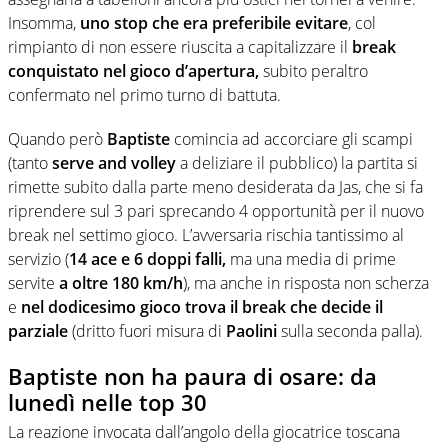
Insomma,
uno stop che era preferibile evitare
, col
rimpianto di non essere riuscita a capitalizzare il
break
conquistato nel gioco d’apertura,
subito peraltro
confermato nel primo turno di battuta.
Quando però
Baptiste
comincia ad accorciare gli scampi
(tanto
serve and volley
a deliziare il pubblico) la partita si
rimette subito dalla parte meno desiderata da Jas, che si fa
riprendere sul 3 pari sprecando 4 opportunità per il nuovo
break nel settimo gioco. L’avversaria rischia tantissimo al
servizio (
14 ace e 6 doppi falli,
ma una media di prime
servite
a oltre 180 km/h
), ma anche in risposta non scherza
e
nel dodicesimo gioco trova il break che decide il
parziale
(dritto fuori misura di
Paolini
sulla seconda palla).
Baptiste non ha paura di osare: da
lunedì nelle top 30
La reazione invocata dall’angolo della giocatrice toscana