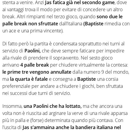
stenta a venire. Anzi
Jas fatica già nel secondo game
, dove
ai vantaggi trova il modo per evitare di concedere un altro
break. Altri rimpianti nel terzo gioco, quando
sono due le
palle break non sfruttate
dall’italiana
(Baptiste
rimedia con
un ace e una prima vincente).
Di fatto però la partita è condensata soprattutto nei turni al
servizio di
Paolini,
che deve sempre faticare per impedire
alla rivale di prendere il sopravvento. Nel sesto gioco
arrivano
4 palle break
per chiudere virtualmente la contesa:
le prime tre vengono annullate
dalla numero 9 del mondo,
ma
la quarta è fatale
e consegna a
Baptiste
una corsia
preferenziale per andare a chiudere i giochi, ben sfruttata
nei successi due turni di servizio.
Insomma,
una Paolini che ha lottato,
ma che ancora una
volta non è riuscita ad arginare la verve di una rivale apparsa
più in palla e (forse) determinata quando più contava. Con
l’uscita di
Jas
s’ammaina anche la bandiera italiana nel