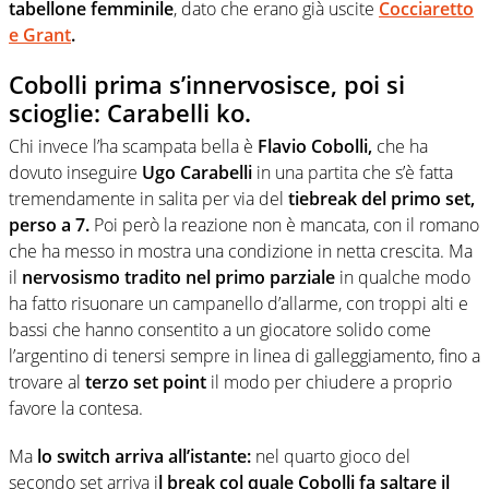
tabellone femminile
, dato che erano già uscite
Cocciaretto
e Grant
.
Cobolli prima s’innervosisce, poi si
scioglie: Carabelli ko.
Chi invece l’ha scampata bella è
Flavio Cobolli,
che ha
dovuto inseguire
Ugo Carabelli
in una partita che s’è fatta
tremendamente in salita per via del
tiebreak del primo set,
perso a 7.
Poi però la reazione non è mancata, con il romano
che ha messo in mostra una condizione in netta crescita. Ma
il
nervosismo tradito
nel primo parziale
in qualche modo
ha fatto risuonare un campanello d’allarme, con troppi alti e
bassi che hanno consentito a un giocatore solido come
l’argentino di tenersi sempre in linea di galleggiamento, fino a
trovare al
terzo set point
il modo per chiudere a proprio
favore la contesa.
Ma
lo switch arriva all’istante:
nel quarto gioco del
secondo set arriva i
l break col quale Cobolli
fa saltare il