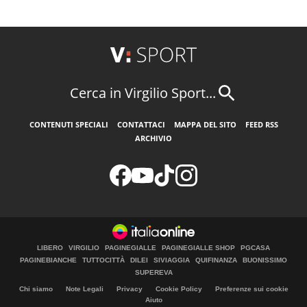
Cerca in Virgilio Sport...
CONTENUTI SPECIALI
CONTATTACI
MAPPA DEL SITO
FEED RSS
ARCHIVIO
LIBERO
VIRGILIO
PAGINEGIALLE
PAGINEGIALLE SHOP
PGCASA
PAGINEBIANCHE
TUTTOCITTÀ
DILEI
SIVIAGGIA
QUIFINANZA
BUONISSIMO
SUPEREVA
Chi siamo
Note Legali
Privacy
Cookie Policy
Preferenze sui cookie
Aiuto