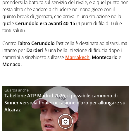
prendersi la battuta sul servizio del rivale, e a quel punto non
resta altro che andare a chiudere nel nono gioco con il
quinto break di giornata, che arriva in una situazione nella
quale
Cerundolo era avanti 40-15
(4 punti di fila di Luli e
tanti saluti).
Contro
l’altro Cerundolo
l’asticella è destinata ad alzarsi, ma
intanto per
Darderi
è una bella iniezione di fiducia dopo i
cammini a singhiozzo sull’asse
Marrakech
, Montecarlo
e
Monaco.
Tabellone ATP Madrid 2026, il possibile cammino di
Sinner verso la finale: occasione d’oro per allungare su
Alcaraz