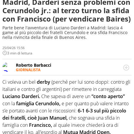
Madrid, Darderi senza problemi con
Cerundolo jr.: al terzo turno la sfida
con Francisco (per vendicare Baires)
Parte bene l'avventura di Luciano Darderi a Madrid: lascia 4
game al più piccolo dei fratelli Cerundolo e ora sfida Francisco
nella rivincita della finale di Buenos Aires.
25/04/26 15:56
3 min di lettura
Roberto Barbacci
GIORNALISTA
Giornalista (pubblicista) sportivo a tutto campo, è il
tuttologo di Virgilio Sport. Provate a chiedergli di boxe, di
Ci voleva un bel
derby
(perché per lui sono doppi: contro gli
scherma, di volley o di curling: ve ne farà innamorare
italiani e contro gli argentini) per rimettere in carreggiata
Luciano Darderi.
Che sapeva di avere un
“conto aperto”
con la
famiglia Cerundolo,
e per quanto può valere intanto
s’e portato avanti con le riscossioni:
6-1 6-3 sul più piccolo
dei fratelli, cioè Juan Manuel,
che sognava una sfida in
famiglia con
Francisco,
al quale invece chiederà ora di
vendicare il ko. all’esordio al
Mutua Madrid Open.