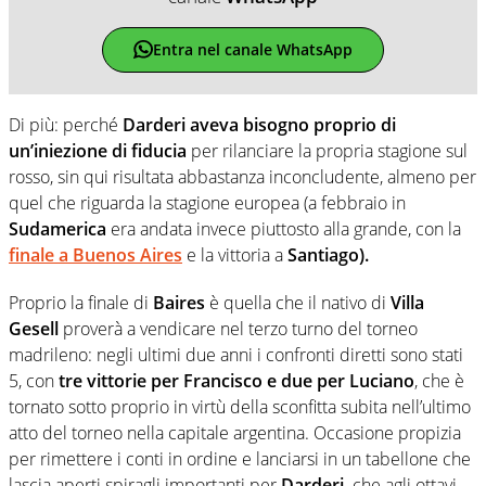
Entra nel canale WhatsApp
Di più: perché
Darderi aveva bisogno proprio di
un’iniezione di fiducia
per rilanciare la propria stagione sul
rosso, sin qui risultata abbastanza inconcludente, almeno per
quel che riguarda la stagione europea (a febbraio in
Sudamerica
era andata invece piuttosto alla grande, con la
finale a Buenos Aires
e la vittoria a
Santiago).
Proprio la finale di
Baires
è quella che il nativo di
Villa
Gesell
proverà a vendicare nel terzo turno del torneo
madrileno: negli ultimi due anni i confronti diretti sono stati
5, con
tre vittorie per Francisco e due per Luciano
, che è
tornato sotto proprio in virtù della sconfitta subita nell’ultimo
atto del torneo nella capitale argentina. Occasione propizia
per rimettere i conti in ordine e lanciarsi in un tabellone che
lascia aperti spiragli importanti per
Darderi,
che agli ottavi