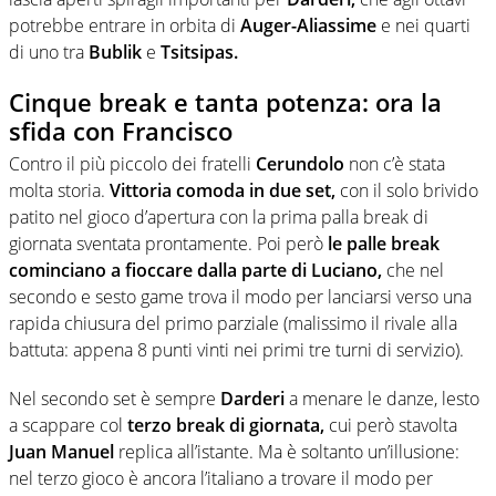
potrebbe entrare in orbita di
Auger-Aliassime
e nei quarti
di uno tra
Bublik
e
Tsitsipas.
Cinque break e tanta potenza: ora la
sfida con Francisco
Contro il più piccolo dei fratelli
Cerundolo
non c’è stata
molta storia.
Vittoria comoda in due set,
con il solo brivido
patito nel gioco d’apertura con la prima palla break di
giornata sventata prontamente. Poi però
le palle break
cominciano a fioccare dalla parte di Luciano,
che nel
secondo e sesto game trova il modo per lanciarsi verso una
rapida chiusura del primo parziale (malissimo il rivale alla
battuta: appena 8 punti vinti nei primi tre turni di servizio).
Nel secondo set è sempre
Darderi
a menare le danze, lesto
a scappare col
terzo break di giornata,
cui però stavolta
Juan Manuel
replica all’istante. Ma è soltanto un’illusione:
nel terzo gioco è ancora l’italiano a trovare il modo per