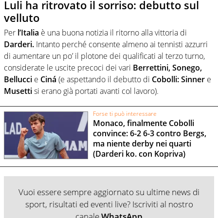
Luli ha ritrovato il sorriso: debutto sul
velluto
Per
l’Italia
è una buona notizia il ritorno alla vittoria di
Darderi.
Intanto perché consente almeno ai tennisti azzurri
di aumentare un po’ il plotone dei qualificati al terzo turno,
considerate le uscite precoci dei vari
Berrettini, Sonego,
Bellucci
e
Ciná
(e aspettando il debutto di
Cobolli: Sinner
e
Musetti
si erano già portati avanti col lavoro).
Forse ti può interessare
Monaco, finalmente Cobolli
convince: 6-2 6-3 contro Bergs,
ma niente derby nei quarti
(Darderi ko. con Kopriva)
Vuoi essere sempre aggiornato su ultime news di
sport, risultati ed eventi live? Iscriviti al nostro
canale
WhatsApp