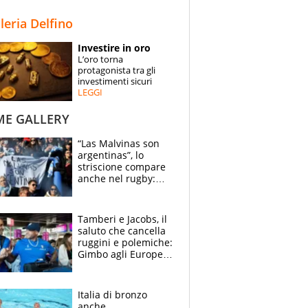
STORIE
lleria Delfino
SPECIALI
Investire in oro
L’oro torna
ESPERTI
protagonista tra gli
investimenti sicuri
LEGGI
CONTATTI
ME GALLERY
“Las Malvinas son
argentinas”, lo
striscione compare
anche nel rugby:
dopo Messi e
compagni ormai è
un caso
Tamberi e Jacobs, il
saluto che cancella
ruggini e polemiche:
Gimbo agli Europei
cerca un altro
miracolo
Italia di bronzo
anche