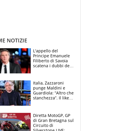
ME NOTIZIE
L'appello del
Principe Emanuele
Filiberto di Savoia
scatena i dubbi dei
tifosi: "E' una
trappola"
Italia, Zazzaroni
punge Maldini e
Guardiola: “Altro che
stanchezza”. Il like
di Mancini e le
polemiche sui social
Diretta MotoGP, GP
di Gran Bretagna sul
Circuito di
Silverstone LIVE: