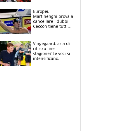
tutto, spero di finire
la gara domani"
Europei,
Martinenghi prova a
cancellare i dubbi:
Ceccon tiene tutti
col fiato sospeso.
Pellegrini punta su
Curtis
Vingegaard, aria di
ritiro a fine
stagione? Le voci si
intensificano.
Pogacar, niente
Sanremo nel 2027:
vuole la Roubaix