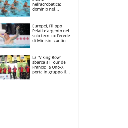
nell’acrobatica:
dominio nel
medagliere, ora
tocca a Ceccon, Curti
e compagni
Europei, Filippo
continuare
Pelati d’argento nel
solo tecnico: l’erede
di Minisini continua
a stupire, Los
Angeles è già nel
mirino
La “Viking Row”
sbarca al Tour de
France: la Uno-X
porta in gruppo il
rito della Norvegia
di Haaland e
compagni