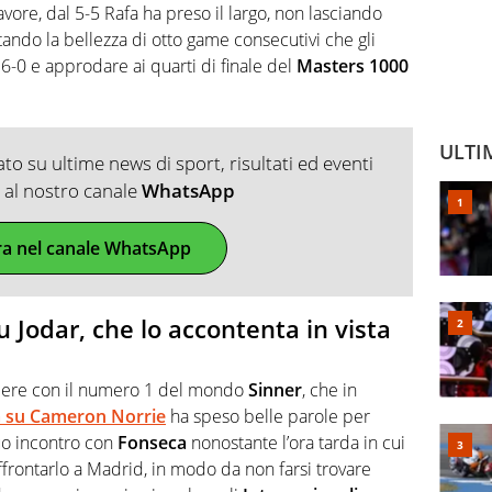
avore, dal 5-5 Rafa ha preso il largo, non lasciando
ando la bellezza di otto game consecutivi che gli
-0 e approdare ai quarti di finale del
Masters 1000
ULTI
o su ultime news di sport, risultati ed eventi
ti al nostro canale
WhatsApp
ra nel canale WhatsApp
su Jodar, che lo accontenta in vista
vedere con il numero 1 del mondo
Sinner
, che in
a su
Cameron Norrie
ha speso belle parole per
suo incontro con
Fonseca
nonostante l’ora tarda in cui
affrontarlo a Madrid, in modo da non farsi trovare