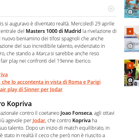
cio personale e professionale. Ama raccontare lo sport
l tempo reale: la verità della dirette non sono opinioni
nis si auguravo è diventato realtà. Mercoledì 29 aprile
centrale del
Masters 1000 di Madrid
la rivelazione di
 il nuovo beniamino dei tifosi spagnoli che anche
zione del suo incredibile talento, evidenziato in
ro, che stando a
Marca
si sarebbe anche reso
 fair play nei confronti del 19enne iberico.
riva
, che lo accontenta in vista di Roma e Parigi
fair play di Sinner per Jodar
ro Kopriva
razionale contro il coetaneo
Joao Fonseca
, agli ottavi
 più agevole per
Jodar
, che contro
Kopriva
ha
suo talento. Dopo un inizio di match equilibrato, in
 stato in realtà il ceco che però non è riuscito a