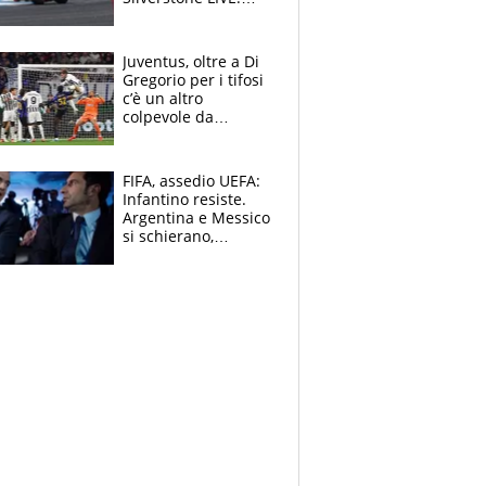
subito una caduta.
Brutta partenza per
Martin
Juventus, oltre a Di
Gregorio per i tifosi
c’è un altro
colpevole da
mandar via
FIFA, assedio UEFA:
Infantino resiste.
Argentina e Messico
si schierano,
CONCACAF spaccata