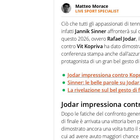
Matteo Morace
LIVE SPORT SPECIALIST
La multimedialità quale approc
focalizzando ogni attenzione su
Ciò che tutti gli appassionati di ten
ma fatti
infatti
Jannik Sinner
affronterà sul 
questo 2026, ovvero
Rafael Jodar
,
contro
Vit Kopriva
ha dato dimostra
conferenza stampa anche dall’azzur
protagonista di un gran bel gesto di
Jodar impressiona contro Kop
Sinner: le belle parole su Jodar
La rivelazione sul bel gesto di 
Jodar impressiona cont
Dopo le fatiche del confronto gene
di finale è arrivata una vittoria ben
dimostrato ancora una volta tutto il 
cui ad avere avuto maggiori chance è