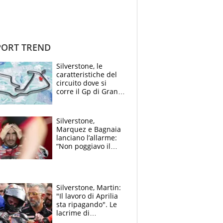
ORT TREND
Silverstone, le
caratteristiche del
circuito dove si
corre il Gp di Gran
Bretagna del
Motomondiale
Silverstone,
Marquez e Bagnaia
lanciano l’allarme:
“Non poggiavo il
ginocchio, dobbiamo
capire cosa è
successo”
Silverstone, Martin:
"Il lavoro di Aprilia
sta ripagando". Le
lacrime di
Bezzecchi: "Ho dato