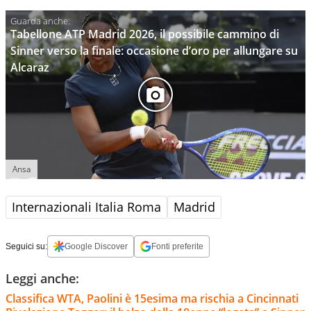
Tabellone ATP Madrid 2026, il possibile cammino di
Sinner verso la finale: occasione d’oro per allungare su
Alcaraz
Ansa
Internazionali Italia Roma
Madrid
Seguici su:
Google Discover
Fonti preferite
Leggi anche:
Classifica WTA, Paolini è 15esima ma rischia a Cincinnati