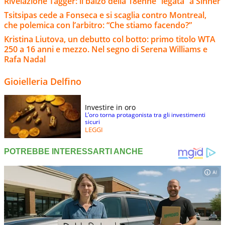
Rivelazione Tagger: il balzo della 18enne “legata” a Sinner
Tsitsipas cede a Fonseca e si scaglia contro Montreal,
che polemica con l’arbitro: “Che stiamo facendo?”
Kristina Liutova, un debutto col botto: primo titolo WTA
250 a 16 anni e mezzo. Nel segno di Serena Williams e
Rafa Nadal
Gioielleria Delfino
Investire in oro
L’oro torna protagonista tra gli investimenti
sicuri
LEGGI