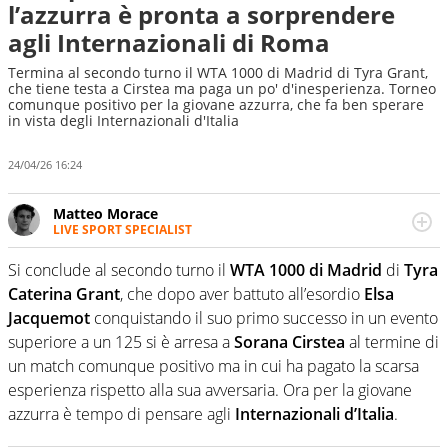
l’azzurra è pronta a sorprendere
agli Internazionali di Roma
Termina al secondo turno il WTA 1000 di Madrid di Tyra Grant,
che tiene testa a Cirstea ma paga un po' d'inesperienza. Torneo
comunque positivo per la giovane azzurra, che fa ben sperare
in vista degli Internazionali d'Italia
24/04/26 16:24
Matteo Morace
LIVE SPORT SPECIALIST
La multimedialità quale approccio personale e
professionale. Ama raccontare lo sport focalizzando ogni
Si conclude al secondo turno il
WTA 1000 di Madrid
di
Tyra
attenzione sul tempo reale: la verità della dirette non
Caterina Grant
, che dopo aver battuto all’esordio
Elsa
sono opinioni ma fatti
Jacquemot
conquistando il suo primo successo in un evento
superiore a un 125 si è arresa a
Sorana Cirstea
al termine di
un match comunque positivo ma in cui ha pagato la scarsa
esperienza rispetto alla sua avversaria. Ora per la giovane
azzurra è tempo di pensare agli
Internazionali d’Italia
.