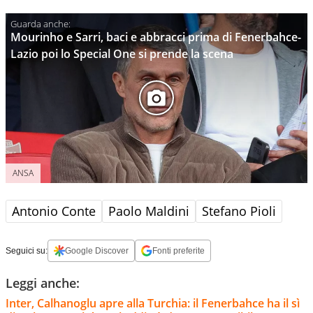
Mourinho e Sarri, baci e abbracci prima di Fenerbahce-
Lazio poi lo Special One si prende la scena
ANSA
Antonio Conte
Paolo Maldini
Stefano Pioli
Seguici su:
Google Discover
Fonti preferite
Leggi anche:
Inter, Calhanoglu apre alla Turchia: il Fenerbahce ha il sì