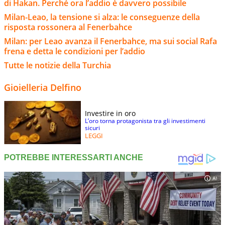
di Hakan. Perché ora l’addio è davvero possibile
Milan-Leao, la tensione si alza: le conseguenze della
risposta rossonera al Fenerbahce
Milan: per Leao avanza il Fenerbahce, ma sui social Rafa
frena e detta le condizioni per l’addio
Tutte le notizie della Turchia
Gioielleria Delfino
Investire in oro
L’oro torna protagonista tra gli investimenti
sicuri
LEGGI