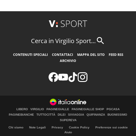
Cerca in Virgilio Sport...
CONTENUTI SPECIALI
CONTATTACI
MAPPA DEL SITO
FEED RSS
ARCHIVIO
LIBERO
VIRGILIO
PAGINEGIALLE
PAGINEGIALLE SHOP
PGCASA
PAGINEBIANCHE
TUTTOCITTÀ
DILEI
SIVIAGGIA
QUIFINANZA
BUONISSIMO
SUPEREVA
Chi siamo
Note Legali
Privacy
Cookie Policy
Preferenze sui cookie
Aiuto