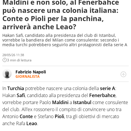
Maldini e non solo, al Fenerbahce
può nascere una colonia italiana:
Conte o Pioli per la panchina,
arriverà anche Leao?
Hakan Safi, candidato alla presidenza del club di Istanbul,
vorrebbe la bandiera del Milan come consulente: secondo i
media turchi potrebbero seguirlo altri protagonisti della serie A
28/05/26 11:38
3 min di lettura
Fabrizio Napoli
GIORNALISTA
Giornalista professionista, per Virgilio Sport segue anche
il calcio ma è con la pallanuoto che esalta competenze e
In
Turchia
potrebbe nascere una colonia della
serie A
:
passioni. Cura la comunicazione di HaBaWaBa, il più
Hakan
Safi
, candidato alla presidenza del
Fenerbahce
,
grande festival di waterpolo per bambini al mondo
vorrebbe portare Paolo
Maldini
a
Istanbul
come consulente
del club. All’ex rossonero il compito di convincere uno tra
Antonio
Conte
e Stefano
Pioli
, tra gli obiettivi di mercato
anche Rafa
Leao
.