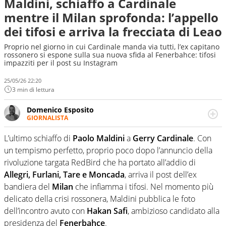
Maldini, schiaffo a Cardinale
mentre il Milan sprofonda: l’appello
dei tifosi e arriva la frecciata di Leao
Proprio nel giorno in cui Cardinale manda via tutti, l’ex capitano
rossonero si espone sulla sua nuova sfida al Fenerbahce: tifosi
impazziti per il post su Instagram
25/05/26 22:20
3 min di lettura
Domenico Esposito
GIORNALISTA
Da vent’anni in campo e sul campo per vivere ogni evento
in tutte le sue sfaccettature. Passione smisurata per il
L’ultimo schiaffo di
Paolo Maldini
a
Gerry Cardinale
. Con
calcio e per la sfera di cuoio. Il pallone è una cosa
un tempismo perfetto, proprio poco dopo l’annuncio della
serissima, guai a dirgli di no
rivoluzione targata RedBird che ha portato all’addio di
Allegri, Furlani, Tare e Moncada
, arriva il post dell’ex
bandiera del
Milan
che infiamma i tifosi. Nel momento più
delicato della crisi rossonera, Maldini pubblica le foto
dell’incontro avuto con
Hakan Safi
, ambizioso candidato alla
presidenza del
Fenerbahce
.