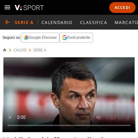
ACCEDI
SERIE A
CALENDARIO
CLASSIFICA
MARCATO
Seguici su:
Google Discover
Fonti preferite
CALCIO
SERIE A