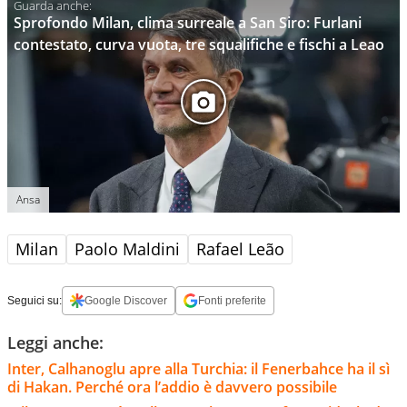
Sprofondo Milan, clima surreale a San Siro: Furlani
contestato, curva vuota, tre squalifiche e fischi a Leao
Ansa
Milan
Paolo Maldini
Rafael Leão
Seguici su:
Google Discover
Fonti preferite
Leggi anche:
Inter, Calhanoglu apre alla Turchia: il Fenerbahce ha il sì
di Hakan. Perché ora l’addio è davvero possibile