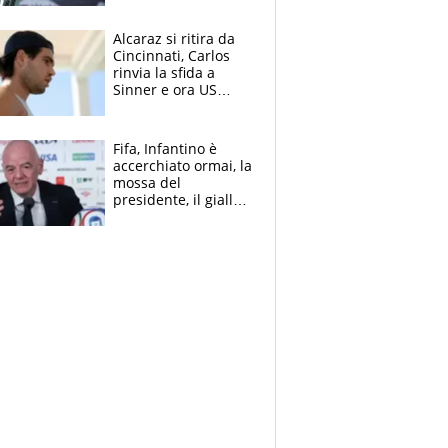
Alcaraz si ritira da
Cincinnati, Carlos
rinvia la sfida a
Sinner e ora US
Open di nuovo a
rischio
Fifa, Infantino è
accerchiato ormai, la
mossa del
presidente, il giallo
dimissioni e la verità
sulla telefonata a
Trump