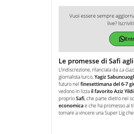
Vuoi essere sempre aggiornat
live? Iscrivi
Ent
Le promesse di Safi agli
L’indiscrezione, rilanciata da
La Gazz
giornalista turco,
Yagiz Sabuncuog
futuro nel
finesettimana del 6-7 g
vedono in lizza
il favorito Aziz Yild
proprio
Safi
, che parte dietro nei 
economica
e che ha promesso ai tif
tornare a vincere una Super Lig ch