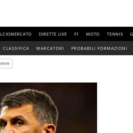
ALCIOMERCATO
DIRETTE LIVE
F1
MOTO
TENNIS
G
CLASSIFICA
MARCATORI
PROBABILI FORMAZIONI
eferite