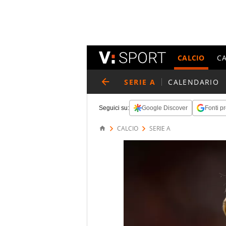
CALCIO
C
SERIE A
CALENDARIO
Seguici su:
Google Discover
Fonti pr
CALCIO
SERIE A