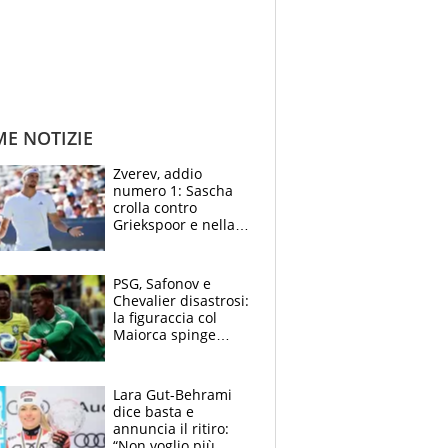
ME NOTIZIE
Zverev, addio
numero 1: Sascha
crolla contro
Griekspoor e nella
sfida a due con
Sinner si conferma
terzo. Quanti malori
PSG, Safonov e
a Montreal
Chevalier disastrosi:
la figuraccia col
Maiorca spinge
Suzuki da Luis
Enrique, Juve a
rischio beffa
Lara Gut-Behrami
dice basta e
annuncia il ritiro:
“Non voglio più