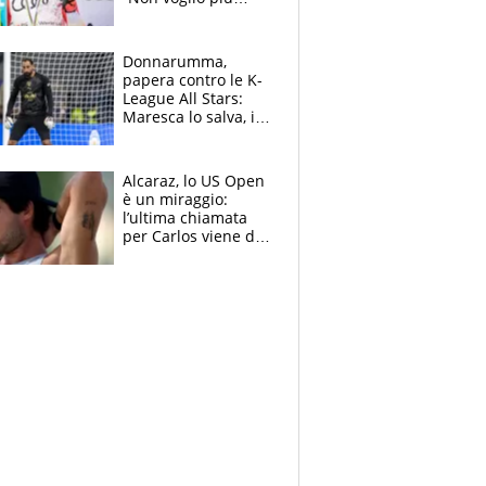
gareggiare”. Visita
decisiva per
Brignone
Donnarumma,
papera contro le K-
League All Stars:
Maresca lo salva, i
tifosi del City lo
attaccano
Alcaraz, lo US Open
è un miraggio:
l’ultima chiamata
per Carlos viene da
New York e
potrebbe
coinvolgere Serena
Williams