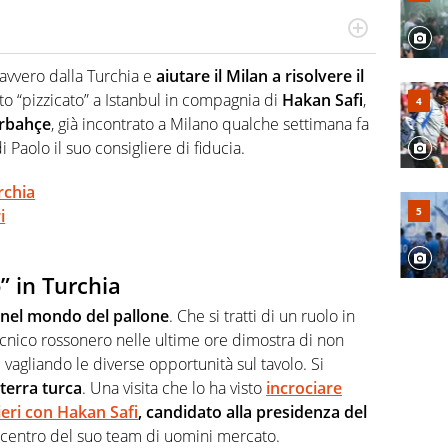
re, divulgatore. E' una delle anime video del sito:
 e lo fa come pochi altri
avvero dalla Turchia e
aiutare il Milan a risolvere il
ato “pizzicato” a Istanbul in compagnia di
Hakan Safi
,
rbahçe
, già incontrato a Milano qualche settimana fa
 Paolo il suo consigliere di fiducia.
rchia
i
” in Turchia
 nel mondo del pallone
. Che si tratti di un ruolo in
 tecnico rossonero nelle ultime ore dimostra di non
e vagliando le diverse opportunità sul tavolo. Si
 terra turca
. Una visita che lo ha visto
incrociare
eri con Hakan Safi
, candidato alla presidenza del
 centro del suo team di uomini mercato.