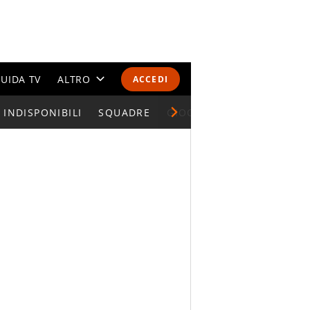
UIDA TV
ALTRO
ACCEDI
INDISPONIBILI
CALENDARI E CLASSIFICHE
SQUADRE
GIOCATORI SERIE A
ALTRI SPORT
MONDIALI 2026
OLIMPIADI
GOSSIP
LIFESTYLE