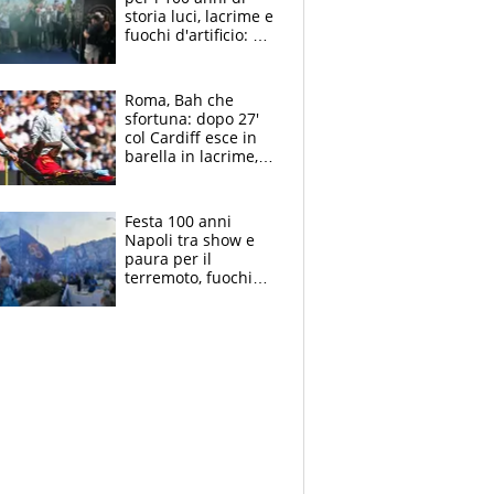
storia luci, lacrime e
fuochi d'artificio: De
Laurentiis salta al
coro anti-Juve
Roma, Bah che
sfortuna: dopo 27'
col Cardiff esce in
barella in lacrime,
Dybala rigore da
schiaffi, i giallorossi
prendono 3 gol in
Festa 100 anni
45'
Napoli tra show e
paura per il
terremoto, fuochi
d'artificio e
polemiche: andava
fermato