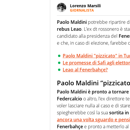
Lorenzo Marsili
GIORNALISTA
Giornalista pubblicista, redatto
racconta in immagini un evento
Paolo Maldini
potrebbe ripartire d
rebus Leao
. L’ex dt rossonero è st
candidato alla presidenza del
Fene
e che, in caso di elezione, farebbe di
Paolo Maldini "pizzicato" in Tu
Le promesse di Safi agli elettor
Leao al Fenerbahçe?
Paolo Maldini “pizzicato
Paolo Maldini è pronto a tornare
Federcalcio
o altro, l’ex direttore
voler lasciare nulla al caso e di star
spiegherebbe così la sua
sortita in
ancora una volta sguardo e pensi
Fenerbahçe
e pronto a metterlo al