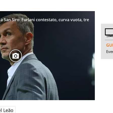
a San Siro: Furlani contestato, curva vuota, tre
GUI
Even
el Leão