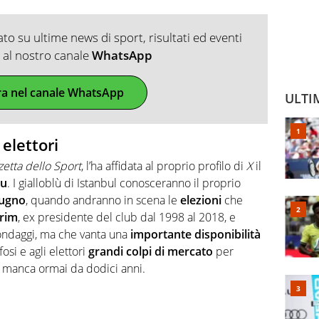
o su ultime news di sport, risultati ed eventi
ti al nostro canale
WhatsApp
ra nel canale WhatsApp
ULTI
 elettori
etta dello Sport
, l’ha affidata al proprio profilo di
X
il
lu
. I gialloblù di Istanbul conosceranno il proprio
iugno
, quando andranno in scena le
elezioni
che
irim
, ex presidente del club dal 1998 al 2018, e
sondaggi, ma che vanta una
importante disponibilità
osi e agli elettori
grandi colpi di mercato
per
e manca ormai da dodici anni.