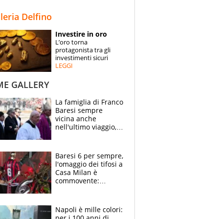
STORIE
lleria Delfino
SPECIALI
Investire in oro
L’oro torna
ESPERTI
protagonista tra gli
investimenti sicuri
LEGGI
CONTATTI
ME GALLERY
La famiglia di Franco
Baresi sempre
vicina anche
nell'ultimo viaggio,
la moglie Maura, i
figli e i suoi cari
circondati
Baresi 6 per sempre,
dall'affetto dei tifosi
l'omaggio dei tifosi a
Casa Milan è
commovente:
maglie, bandiere,
sciarpe, lacrime e
bigliettini
Napoli è mille colori:
per i 100 anni di