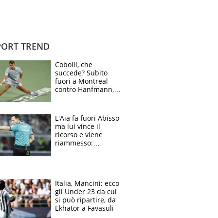
ORT TREND
Cobolli, che
succede? Subito
fuori a Montreal
contro Hanfmann,
per Flavio è tutta
colpa della tosse
L'Aia fa fuori Abisso
ma lui vince il
ricorso e viene
riammesso:
continua momento
nero per gli arbitri
Italia, Mancini: ecco
gli Under 23 da cui
si può ripartire, da
Ekhator a Favasuli