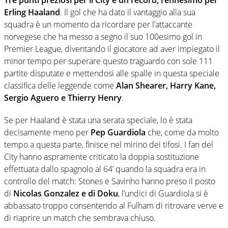
Erling Haaland
. Il gol che ha dato il vantaggio alla sua
squadra è un momento da ricordare per l’attaccante
norvegese che ha messo a segno il suo 100esimo gol in
Premier League, diventando il giocatore ad aver impiegato il
minor tempo per superare questo traguardo con sole 111
partite disputate e mettendosi alle spalle in questa speciale
classifica delle leggende come
Alan Shearer, Harry Kane,
Sergio Aguero e Thierry Henry
.
Se per Haaland è stata una serata speciale, lo è stata
decisamente meno per
Pep Guardiola
che, come da molto
tempo a questa parte, finisce nel mirino dei tifosi. I fan del
City hanno aspramente criticato la doppia sostituzione
effettuata dallo spagnolo al 64’ quando la squadra era in
controllo del match: Stones e Savinho hanno preso il posto
di
Nicolas Gonzalez e di Doku
, l’undici di Guardiola si è
abbassato troppo consentendo al Fulham di ritrovare verve e
di riaprire un match che sembrava chiuso.