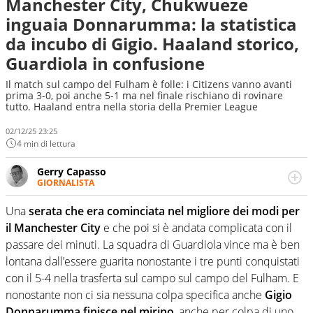
Manchester City, Chukwueze
inguaia Donnarumma: la statistica
da incubo di Gigio. Haaland storico,
Guardiola in confusione
Il match sul campo del Fulham è folle: i Citizens vanno avanti
prima 3-0, poi anche 5-1 ma nel finale rischiano di rovinare
tutto. Haaland entra nella storia della Premier League
02/12/25 23:25
4 min di lettura
Gerry Capasso
GIORNALISTA
Per lui gli sport americani non hanno segreti: basket,
football, baseball e la capacità innata di trovare la notizia
Una
serata che era cominciata nel migliore dei modi per
dove altri non vedono granché
il Manchester City
e che poi si è andata complicata con il
passare dei minuti. La squadra di Guardiola vince ma è ben
lontana dall’essere guarita nonostante i tre punti conquistati
con il 5-4 nella trasferta sul campo sul campo del Fulham. E
nonostante non ci sia nessuna colpa specifica anche
Gigio
Donnarumma finisce nel mirino
, anche per colpa di uno