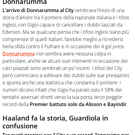
Donnarumma
L’arrivo di Donnarumma al City
sembrava l’inizio di una
storia d’amore tra il portiere della nazionale italiana e i tifosi
inglesi, con Gigio capace di cancellare i dubbi lasciati da
Ederson. Ma se qualcuno pensa che i tifosi inglesi siano più
comprensivi di quelli italiani, farebbe meglio a ricredersi.
Nella sfida contro il Fulham e in occasione dei 4 gol presi,
Donnarumma
non sembra avere nessuna colpa in
particolare, anche se alcuni suoi interventi in occasione dei
calci piazzati sono sembrati un po’ incerti. I tifosi del City
però cominciano a sollevare dei dubbi sulle sue prestazioni
e spunta anche una statistica che condanna il portiere: i
numeri dicono infatti che Gigio ha parato solo il 58% dei
tentativi avversari diretti verso la sua porta, terzo peggior
record della
Premier battuto solo da Alisson e Bayindir
.
Haaland fa la storia, Guardiola in
confusione
Tre punti preziosi per il City e un record, l’ennesimo per