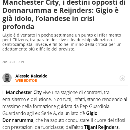
Manchester City, i destini opposti di
Donnarumma e Reijnders: Gigio è
già idolo, l’olandese in crisi
profonda
Gigio è diventato in poche settimane un punto di riferimento
per i Citizens, tra parate decisive e leadership silenziosa. Il
centrocampista, invece, è finito nel mirino della critica per un
adattamento più difficile del previsto.
28/10/25 19:19
Alessio Raicaldo
WEB EDITOR
Un figlio che si chiama Diego e la tesi di laurea sugli stadi
di proprietà in Italia. Il calcio quale filo conduttore
Il
Manchester City
vive una stagione di contrasti, tra
irrinunciabile tra passione e professione. Per Virgilio
entusiasmo e delusione. Non tutti, infatti, stanno rendendo al
Sport indaga, approfondisce e scandaglia l'universo
massimo nella formazione guidata da Pep Guardiola.
mondo dello sport per antonomasia
Guardando agli ex Serie A, da un lato c’è
Gigio
Donnarumma
, che ha saputo conquistare il cuore dei tifosi
con prestazioni da fuoriclasse; dall’altro
Tijjani Reijnders
,