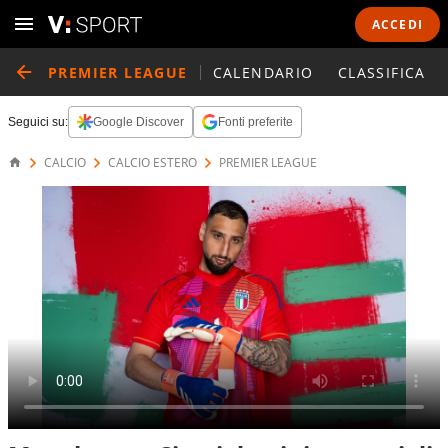
ACCEDI
PREMIER LEAGUE
CALENDARIO
CLASSIFICA
Seguici su:
Google Discover
Fonti preferite
CALCIO
CALCIO ESTERO
PREMIER LEAGUE