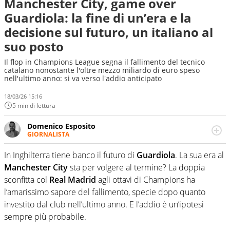
Manchester City, game over
Guardiola: la fine di un’era e la
decisione sul futuro, un italiano al
suo posto
Il flop in Champions League segna il fallimento del tecnico
catalano nonostante l'oltre mezzo miliardo di euro speso
nell'ultimo anno: si va verso l'addio anticipato
18/03/26 15:16
5 min di lettura
Domenico Esposito
GIORNALISTA
Da vent’anni in campo e sul campo per vivere ogni evento
in tutte le sue sfaccettature. Passione smisurata per il
In Inghilterra tiene banco il futuro di
Guardiola
. La sua era al
calcio e per la sfera di cuoio. Il pallone è una cosa
Manchester City
sta per volgere al termine? La doppia
serissima, guai a dirgli di no
sconfitta col
Real Madrid
agli ottavi di Champions ha
l’amarissimo sapore del fallimento, specie dopo quanto
investito dal club nell’ultimo anno. E l’addio è un’ipotesi
sempre più probabile.