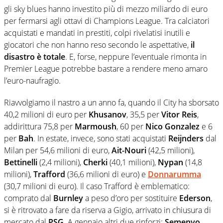
gli sky blues hanno investito più di mezzo miliardo di euro
per fermarsi agli ottavi di Champions League. Tra calciatori
acquistati e mandati in prestiti, colpi rivelatisi inutili e
giocatori che non hanno reso secondo le aspettative,
il
disastro è totale
. E, forse, neppure l’eventuale rimonta in
Premier League potrebbe bastare a rendere meno amaro
l’euro-naufragio.
Riavvolgiamo il nastro a un anno fa, quando il City ha sborsato
40,2 milioni di euro per
Khusanov
, 35,5 per
Vitor Reis
,
addirittura 75,8 per
Marmoush
, 60 per
Nico Gonzalez
e 6
per
Bah
. In estate, invece, sono stati acquistati
Reijnders
dal
Milan per 54,6 milioni di euro,
Ait-Nouri
(42,5 milioni),
Bettinelli
(2,4 milioni),
Cherki
(40,1 milioni),
Nypan
(14,8
milioni),
Trafford
(36,6 milioni di euro) e
Donnarumma
(30,7 milioni di euro). Il caso Trafford è emblematico:
comprato dal
Burnley
a peso d’oro per sostituire
Ederson
,
si è ritrovato a fare da riserva a Gigio, arrivato in chiusura di
mercato dal
PSG
. A gennaio altri due rinforzi:
Semenyo
,