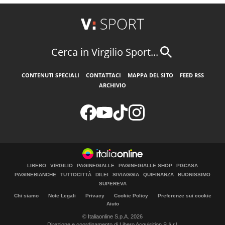
Cerca in Virgilio Sport...
CONTENUTI SPECIALI
CONTATTACI
MAPPA DEL SITO
FEED RSS
ARCHIVIO
LIBERO
VIRGILIO
PAGINEGIALLE
PAGINEGIALLE SHOP
PGCASA
PAGINEBIANCHE
TUTTOCITTÀ
DILEI
SIVIAGGIA
QUIFINANZA
BUONISSIMO
SUPEREVA
Chi siamo
Note Legali
Privacy
Cookie Policy
Preferenze sui cookie
Aiuto
© Italiaonline S.p.A. 2026
Direzione e coordinamento di Libero Acquisition S.á r.l.