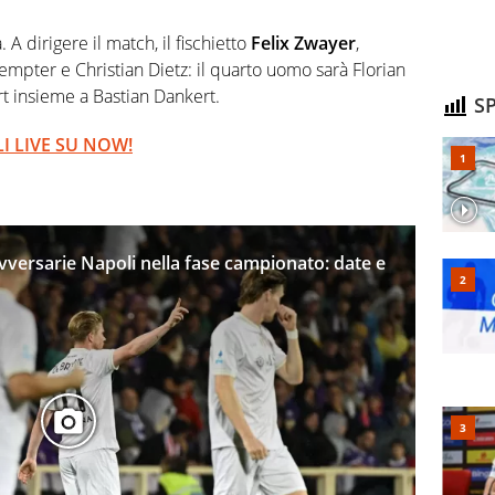
 A dirigere il match, il fischietto
Felix Zwayer
,
empter e Christian Dietz: il quarto uomo sarà Florian
t insieme a Bastian Dankert.
SP
I LIVE SU NOW!
versarie Napoli nella fase campionato: date e