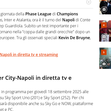
port: scrive di calcio giocato ma non rinuncia allo
 spesso si trovano risposte che il rettangolo verde non
giornata della
Phase League
di
Champions
, Inter e Atalanta, ora è il turno del
Napoli
di Conte
ep Guardiola. Subito un test importante per i
itornano nella “coppa dalle grandi orecchie” dopo un
uropee. Tra gli osservati speciali
Kevin De Bruyne
,
apoli in diretta tv e streaming
City-Napoli in diretta tv e
,
in programma per giovedì 18 settembre 2025 alle
 su Sky Sport Uno (201) e Sky Sport (252). Per chi
, sarà disponibile anche su Sky Go e NOW, piattaforme
let e PC.