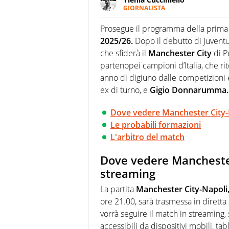
GIORNALISTA
Appassionatissima di tutto lo s
sguardo sull'extra campo, dove
Prosegue il programma della prima 
riesce a restituire
2025/26.
Dopo il debutto di Juventus
che sfiderà il
Manchester City
di P
partenopei campioni d’Italia, che r
anno di digiuno dalle competizioni e
ex di turno, e
Gigio Donnarumma.
Dove vedere Manchester City-N
Le probabili formazioni
L'arbitro del match
Dove vedere Manchester 
streaming
La partita
Manchester City-Napoli
ore 21.00, sarà trasmessa in diretta
vorrà seguire il match in streaming
accessibili da dispositivi mobili, tab