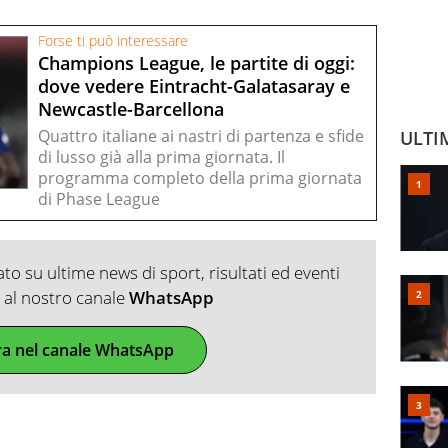
Forse ti può interessare
Champions League, le partite di oggi:
dove vedere Eintracht-Galatasaray e
Newcastle-Barcellona
Quattro italiane ai nastri di partenza e sfide
ULTI
di lusso già alla prima giornata. Il
programma completo della prima giornata
di Phase League
o su ultime news di sport, risultati ed eventi
ti al nostro canale
WhatsApp
ra nel canale WhatsApp