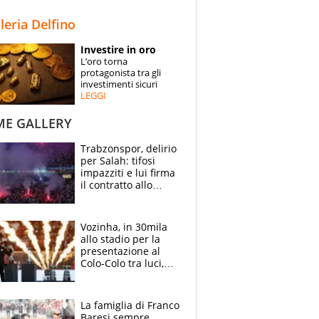
STORIE
lleria Delfino
SPECIALI
Investire in oro
L’oro torna
ESPERTI
protagonista tra gli
investimenti sicuri
LEGGI
CONTATTI
ME GALLERY
Trabzonspor, delirio
per Salah: tifosi
impazziti e lui firma
il contratto allo
stadio
Vozinha, in 30mila
allo stadio per la
presentazione al
Colo-Colo tra luci,
spettacolo, elicotteri
e paracadutisti
La famiglia di Franco
Baresi sempre