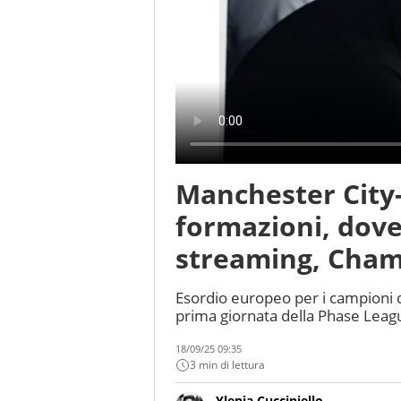
Manchester City-
formazioni, dove 
streaming, Cham
Esordio europeo per i campioni d’I
prima giornata della Phase Leagu
18/09/25 09:35
3 min di lettura
Ylenia Cucciniello