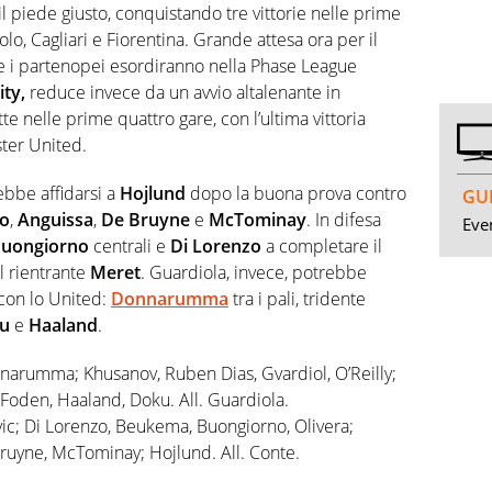
il piede giusto, conquistando tre vittorie nelle prime
lo, Cagliari e Fiorentina. Grande attesa ora per il
 i partenopei esordiranno nella Phase League
ty,
reduce invece da un avvio altalenante in
e nelle prime quattro gare, con l’ultima vittoria
ster United.
ebbe affidarsi a
Hojlund
dopo la buona prova contro
GUI
no
,
Anguissa
,
De
Bruyne
e
McTominay
. In difesa
Even
uongiorno
centrali e
Di
Lorenzo
a completare il
l rientrante
Meret
. Guardiola, invece, potrebbe
 con lo United:
Donnarumma
tra i pali, tridente
u
e
Haaland
.
arumma; Khusanov, Ruben Dias, Gvardiol, O’Reilly;
 Foden, Haaland, Doku. All. Guardiola.
ic; Di Lorenzo, Beukema, Buongiorno, Olivera;
Bruyne, McTominay; Hojlund. All. Conte.