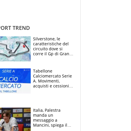
ORT TREND
Silverstone, le
caratteristiche del
circuito dove si
corre il Gp di Gran
Bretagna del
Motomondiale
Tabellone
Calciomercato Serie
A. Movimenti,
acquisti e cessioni:
estate 2026-27
Italia, Palestra
manda un
messaggio a
Mancini, spiega il
motivo del no