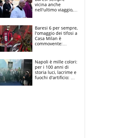
vicina anche
nell'ultimo viaggio,
la moglie Maura, i
figli e i suoi cari
circondati
Baresi 6 per sempre,
dall'affetto dei tifosi
l'omaggio dei tifosi a
Casa Milan è
commovente:
maglie, bandiere,
sciarpe, lacrime e
bigliettini
Napoli è mille colori:
per i 100 anni di
storia luci, lacrime e
fuochi d'artificio: De
Laurentiis salta al
coro anti-Juve