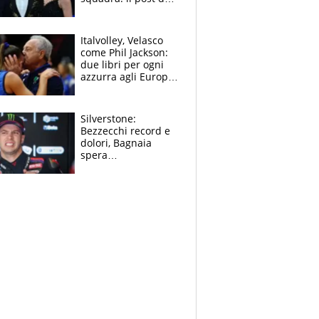
figlio di Amadeus e
Sanremo sullo
sfondo
Italvolley, Velasco
come Phil Jackson:
due libri per ogni
azzurra agli Europei.
Quello per Sylla è
“geniale”
Silverstone:
Bezzecchi record e
dolori, Bagnaia
spera
nell'antidolorifico,
Marquez si tira fuori
e vota Aprilia