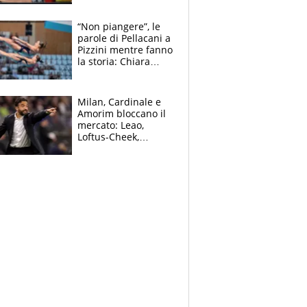
all’Inter e lancia
l'alleanza con
“Non piangere”, le
Donnarumma
parole di Pellacani a
Pizzini mentre fanno
la storia: Chiara
batte anche il
record di Ceccon
Milan, Cardinale e
Amorim bloccano il
mercato: Leao,
Loftus-Cheek,
Estupinian e
Gimenez in bilico,
Soulè e Osorio nel
mirino