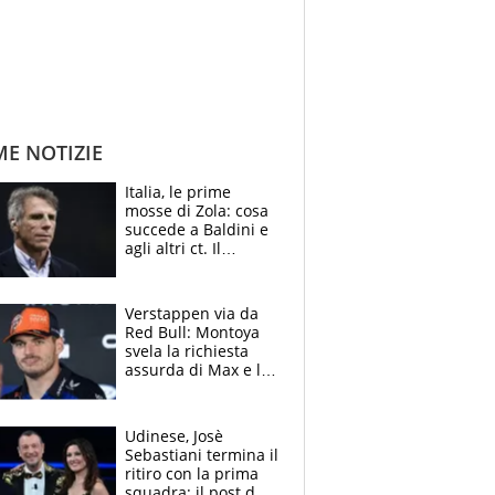
ME NOTIZIE
Italia, le prime
mosse di Zola: cosa
succede a Baldini e
agli altri ct. Il
Borussia tenta un
altro sgarbo agli
azzurri
Verstappen via da
Red Bull: Montoya
svela la richiesta
assurda di Max e lo
avverte: “Sicuro
Mercedes e
McLaren siano
Udinese, Josè
meglio?”
Sebastiani termina il
ritiro con la prima
squadra: il post del