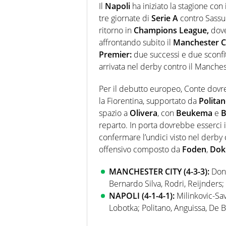
Il
Napoli
ha iniziato la stagione con 
tre giornate di
Serie A
contro Sassuo
ritorno in
Champions League,
dove
affrontando subito il
Manchester Ci
Premier:
due successi e due sconfitt
arrivata nel derby contro il Manche
Per il debutto europeo, Conte dovr
la Fiorentina, supportato da
Polita
spazio a
Olivera
, con
Beukema
e
B
reparto. In porta dovrebbe esserci i
confermare l’undici visto nel derby
offensivo composto da
Foden
,
Dok
MANCHESTER CITY (4-3-3):
Donn
Bernardo Silva, Rodri, Reijnders;
NAPOLI (4-1-4-1):
Milinkovic-Sav
Lobotka; Politano, Anguissa, De 