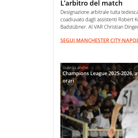
L’arbitro del match
Designazione arbitrale tutta tedesca.
coadiuvato dagli assistenti Robert K
Badstübner. Al VAR Christian Dinger
SEGUI MANCHESTER CITY-NAPOL
Champions League 2025-2026, av
orari