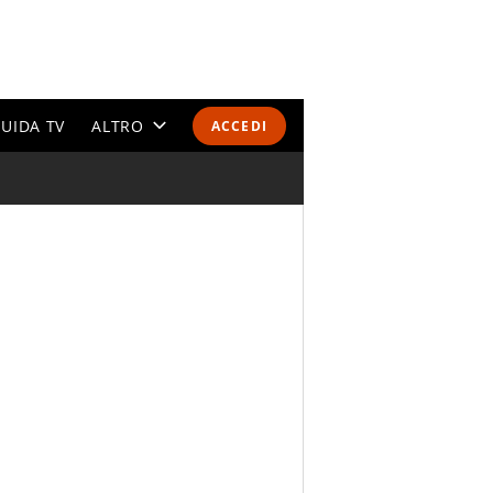
UIDA TV
ALTRO
ACCEDI
CALENDARI E CLASSIFICHE
ALTRI SPORT
MONDIALI 2026
OLIMPIADI
GOSSIP
LIFESTYLE