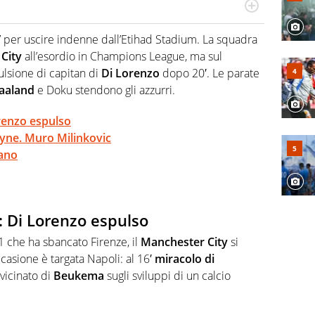
po per vivere ogni evento in tutte le sue sfaccettature.
 e per la sfera di cuoio. Il pallone è una cosa serissima,
 per uscire indenne dall’Etihad Stadium. La squadra
City
all’esordio in Champions League, ma sul
pulsione di capitan di
Di Lorenzo
dopo 20′. Le parate
aaland
e Doku stendono gli azzurri.
renzo espulso
yne. Muro Milinkovic
lano
: Di Lorenzo espulso
1 che ha sbancato Firenze, il
Manchester City
si
casione è targata Napoli: al 16′
miracolo di
vvicinato di
Beukema
sugli sviluppi di un calcio