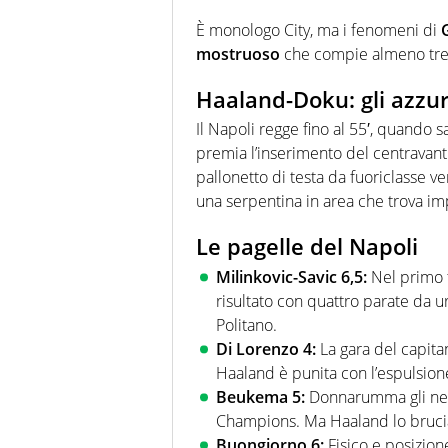
È monologo City, ma i fenomeni di
mostruoso
che compie almeno tre 
Haaland-Doku: gli azzur
Il Napoli regge fino al 55′, quando s
premia l’inserimento del centravant
pallonetto di testa da fuoriclasse v
una serpentina in area che trova im
Le pagelle del Napoli
Milinkovic-Savic 6,5:
Nel primo t
risultato con quattro parate da ur
Politano.
Di Lorenzo 4:
La gara del capitan
Haaland è punita con l’espulsion
Beukema 5:
Donnarumma gli nega
Champions. Ma Haaland lo brucia
Buongiorno 6:
Fisico e posizione