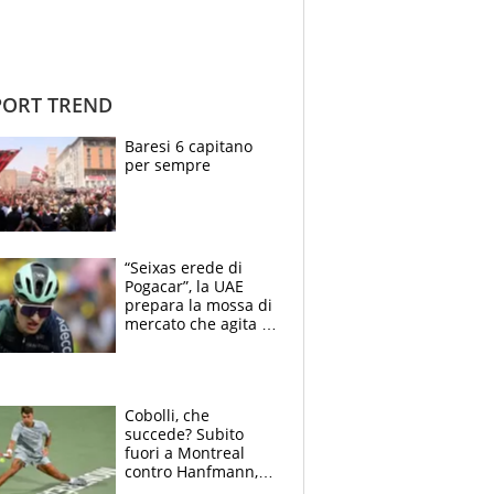
ORT TREND
Baresi 6 capitano
per sempre
“Seixas erede di
Pogacar”, la UAE
prepara la mossa di
mercato che agita la
Francia. Ciccone,
che beffa alla Vuelta
a Burgos
Cobolli, che
succede? Subito
fuori a Montreal
contro Hanfmann,
per Flavio è tutta