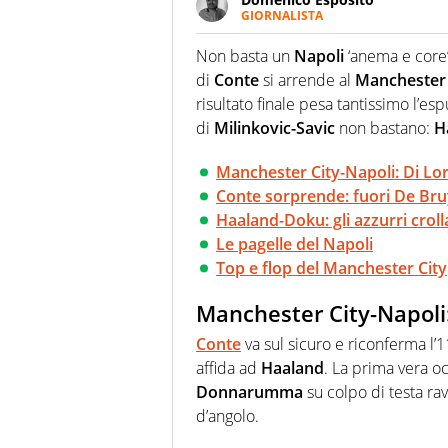
GIORNALISTA
Da vent’anni in campo e sul cam
Passione smisurata per il calcio
Non basta un
Napoli
‘anema e core’
guai a dirgli di no
di
Conte
si arrende al
Manchester 
risultato finale pesa tantissimo l’es
di
Milinkovic-Savic
non bastano:
H
Manchester City-Napoli: Di Lo
Conte sorprende: fuori De Bru
Haaland-Doku: gli azzurri crol
Le pagelle del Napoli
Top e flop del Manchester City
Manchester City-Napoli
Conte
va sul sicuro e riconferma l’1
affida ad
Haaland
. La prima vera oc
Donnarumma
su colpo di testa ra
d’angolo.