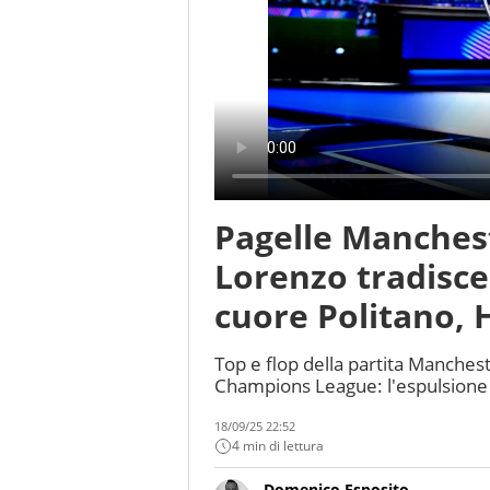
Pagelle Manchest
Lorenzo tradisce
cuore Politano, 
Top e flop della partita Manchest
Champions League: l'espulsione d
18/09/25 22:52
4 min di lettura
Domenico Esposito