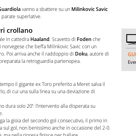
Guardiola
vanno a sbattere su un
Milinkovic Savic
parate superlative.
ri crollano
ale in cattedra
Haaland
. Scavetto di
Foden
che
i norvegese che beffa Milinkovic Savic con un
ero. Poi arriva anche il raddoppio di
Doku
, autore di
GUI
preparata la retroguardia partenopea.
Even
empo il gigante ex Toro preferito a Meret salva il
lo, di cui una sulla linea su una deviazione di
o dura solo 20′: l’intervento alla disperata su
e.
 la gioia del secondo gol consecutivo, il primo in
 sul gol, non benissimo anche in occasione del 2-0.
, ma nella ripresa finisce per ballare.