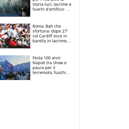
storia luci, lacrime e
fuochi d'artificio: De
Laurentiis salta al
coro anti-Juve
Roma, Bah che
sfortuna: dopo 27'
col Cardiff esce in
barella in lacrime,
Dybala rigore da
schiaffi, i giallorossi
prendono 3 gol in
Festa 100 anni
45'
Napoli tra show e
paura per il
terremoto, fuochi
d'artificio e
polemiche: andava
fermato