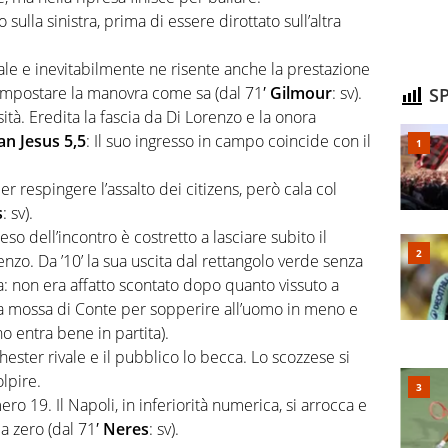
ulla sinistra, prima di essere dirottato sull’altra
ale e inevitabilmente ne risente anche la prestazione
a impostare la manovra come sa (dal 71′
Gilmour
: sv).
SP
à. Eredita la fascia da Di Lorenzo e la onora
an Jesus 5,5
: Il suo ingresso in campo coincide con il
r respingere l’assalto dei citizens, però cala col
s
: sv).
teso dell’incontro è costretto a lasciare subito il
nzo. Da ’10’ la sua uscita dal rettangolo verde senza
 non era affatto scontato dopo quanto vissuto a
 mossa di Conte per sopperire all’uomo in meno e
ano entra bene in partita).
ster rivale e il pubblico lo becca. Lo scozzese si
olpire.
ro 19. Il Napoli, in inferiorità numerica, si arrocca e
 a zero (dal 71′
Neres
: sv).