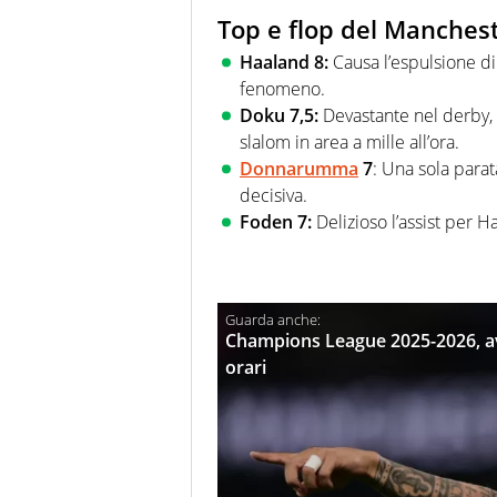
Top e flop del Manchest
Haaland 8:
Causa l’espulsione di
fenomeno.
Doku 7,5:
Devastante nel derby,
slalom in area a mille all’ora.
Donnarumma
7
: Una sola para
decisiva.
Foden 7:
Delizioso l’assist per H
Champions League 2025-2026, av
orari