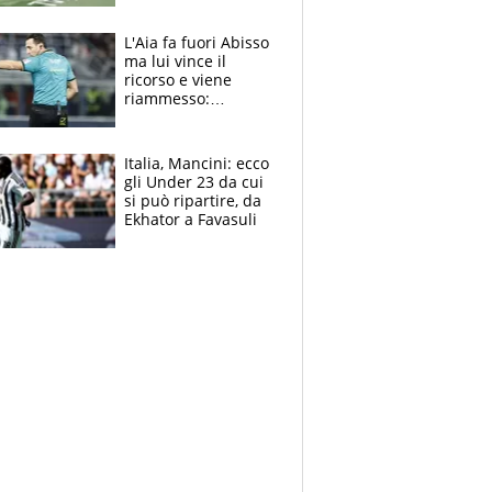
colpa della tosse
L'Aia fa fuori Abisso
ma lui vince il
ricorso e viene
riammesso:
continua momento
nero per gli arbitri
Italia, Mancini: ecco
gli Under 23 da cui
si può ripartire, da
Ekhator a Favasuli