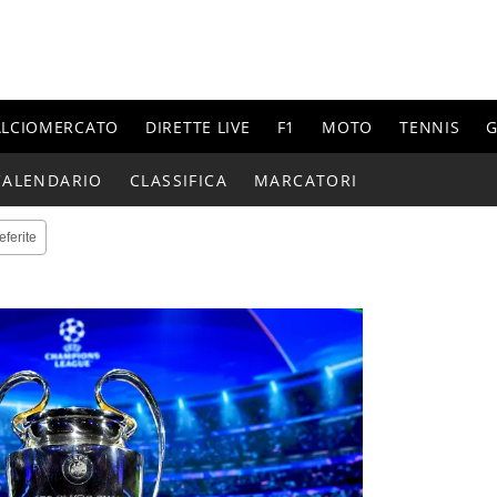
ALCIOMERCATO
DIRETTE LIVE
F1
MOTO
TENNIS
G
CALENDARIO
CLASSIFICA
MARCATORI
eferite