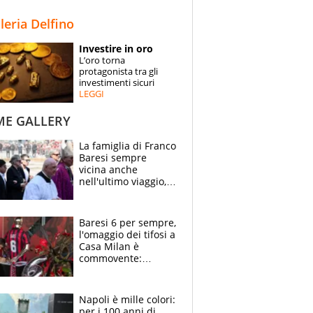
STORIE
lleria Delfino
SPECIALI
Investire in oro
L’oro torna
ESPERTI
protagonista tra gli
investimenti sicuri
LEGGI
CONTATTI
ME GALLERY
La famiglia di Franco
Baresi sempre
vicina anche
nell'ultimo viaggio,
la moglie Maura, i
figli e i suoi cari
circondati
Baresi 6 per sempre,
dall'affetto dei tifosi
l'omaggio dei tifosi a
Casa Milan è
commovente:
maglie, bandiere,
sciarpe, lacrime e
bigliettini
Napoli è mille colori:
per i 100 anni di