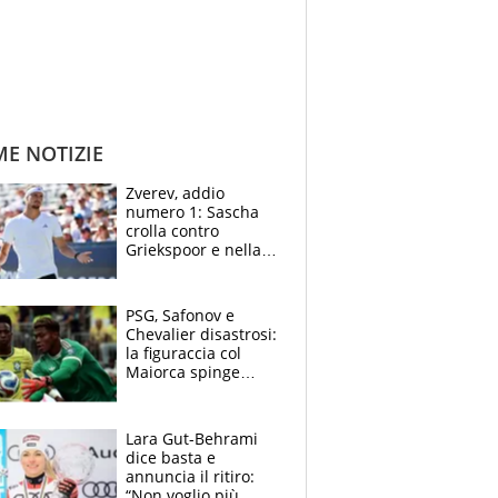
ME NOTIZIE
Zverev, addio
numero 1: Sascha
crolla contro
Griekspoor e nella
sfida a due con
Sinner si conferma
terzo. Quanti malori
PSG, Safonov e
a Montreal
Chevalier disastrosi:
la figuraccia col
Maiorca spinge
Suzuki da Luis
Enrique, Juve a
rischio beffa
Lara Gut-Behrami
dice basta e
annuncia il ritiro:
“Non voglio più