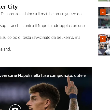
er City
 Di Lorenzo e sblocca il match con un guizzo da
 super anche contro il Napoli: raddoppia con uno
ta su colpo di testa ravvicinato da Beukema, ma
aaland.
versarie Napoli nella fase campionato: date e