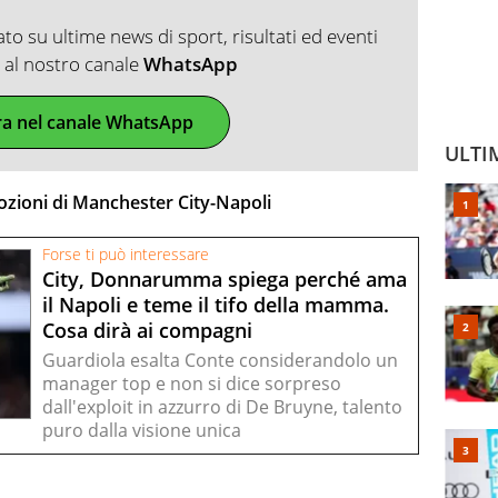
o su ultime news di sport, risultati ed eventi
ti al nostro canale
WhatsApp
ra nel canale WhatsApp
ULTI
mozioni di Manchester City-Napoli
Forse ti può interessare
City, Donnarumma spiega perché ama
il Napoli e teme il tifo della mamma.
Cosa dirà ai compagni
Guardiola esalta Conte considerandolo un
manager top e non si dice sorpreso
dall'exploit in azzurro di De Bruyne, talento
puro dalla visione unica