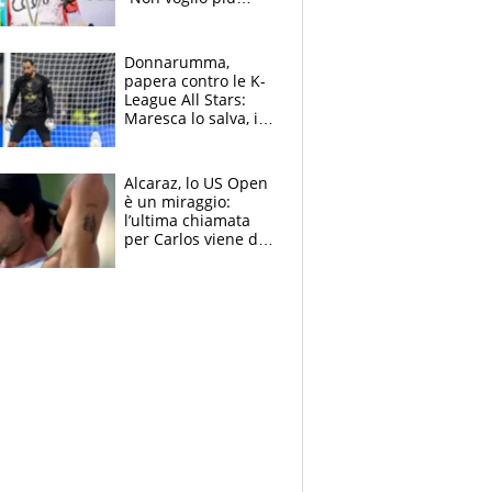
gareggiare”. Visita
decisiva per
Brignone
Donnarumma,
papera contro le K-
League All Stars:
Maresca lo salva, i
tifosi del City lo
attaccano
Alcaraz, lo US Open
è un miraggio:
l’ultima chiamata
per Carlos viene da
New York e
potrebbe
coinvolgere Serena
Williams