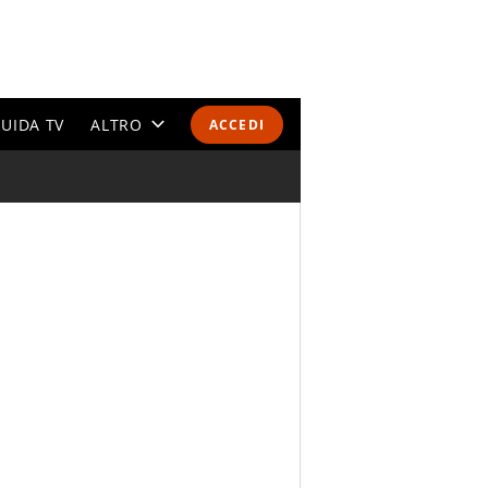
UIDA TV
ALTRO
ACCEDI
CALENDARI E CLASSIFICHE
ALTRI SPORT
MONDIALI 2026
OLIMPIADI
GOSSIP
LIFESTYLE