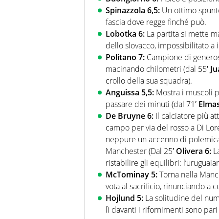
Spinazzola 6,5:
Un ottimo spunto s
fascia dove regge finché può.
Lobotka 6:
La partita si mette m
dello slovacco, impossibilitato 
Politano 7:
Campione di generosit
macinando chilometri (dal 55′
Ju
crollo della sua squadra).
Anguissa 5,5:
Mostra i muscoli pe
passare dei minuti (dal 71′
Elma
De Bruyne 6:
Il calciatore più at
campo per via del rosso a Di Lore
neppure un accenno di polemica:
Manchester (Dal 25′
Olivera 6:
La
ristabilire gli equilibri: l’uruguai
McTominay 5:
Torna nella Manche
vota al sacrificio, rinunciando a c
Hojlund 5:
La solitudine del nume
lì davanti i rifornimenti sono pari