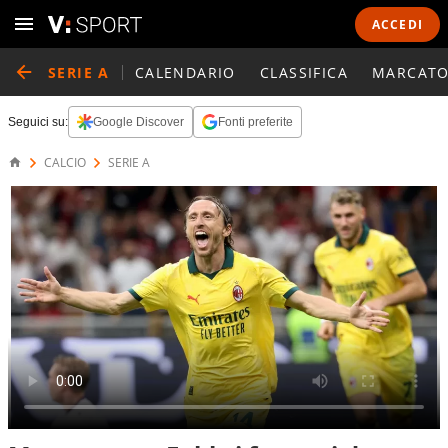
ACCEDI
SERIE A
CALENDARIO
CLASSIFICA
MARCATO
Seguici su:
Google Discover
Fonti preferite
CALCIO
SERIE A