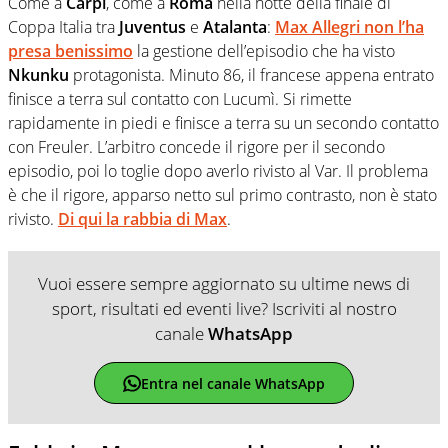
Come a
Carpi
, come a
Roma
nella notte della finale di
Coppa Italia tra
Juventus
e
Atalanta
:
Max Allegri non l’ha
presa benissimo
la gestione dell’episodio che ha visto
Nkunku
protagonista. Minuto 86, il francese appena entrato
finisce a terra sul contatto con Lucumì. Si rimette
rapidamente in piedi e finisce a terra su un secondo contatto
con Freuler. L’arbitro concede il rigore per il secondo
episodio, poi lo toglie dopo averlo rivisto al Var. Il problema
è che il rigore, apparso netto sul primo contrasto, non è stato
rivisto.
Di qui la rabbia di Max
.
Vuoi essere sempre aggiornato su ultime news di
sport, risultati ed eventi live? Iscriviti al nostro
canale
WhatsApp
Entra nel canale WhatsApp