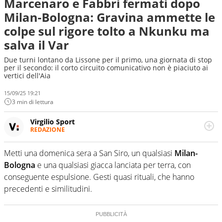
Marcenaro e Fabbri fermati dopo
Milan-Bologna: Gravina ammette le
colpe sul rigore tolto a Nkunku ma
salva il Var
Due turni lontano da Lissone per il primo, una giornata di stop
per il secondo: il corto circuito comunicativo non è piaciuto ai
vertici dell'Aia
15/09/25 19:21
3 min di lettura
Virgilio Sport
REDAZIONE
Da oltre 20 anni informa in modo obiettivo e
appassionato su tutto il mondo dello sport. Calcio,
Metti una domenica sera a San Siro, un qualsiasi
Milan-
calciomercato, F1, Motomondiale ma anche tennis,
Bologna
e una qualsiasi giacca lanciata per terra, con
volley, basket: su Virgilio Sport i tifosi e gli appassionati
sanno che troveranno sempre copertura completa e
conseguente espulsione. Gesti quasi rituali, che hanno
zero faziosità. La squadra di Virgilio Sport è formata da
precedenti e similitudini.
giornalisti ed esperti di sport abili sia nel gioco di
rimessa quando intercettano le notizie e le rilanciano
verso la rete, sia nella costruzione dal basso quando