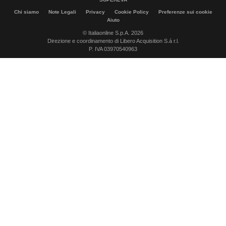
Chi siamo
Note Legali
Privacy
Cookie Policy
Preferenze sui cookie
Aiuto
© Italiaonline S.p.A. 2026
Direzione e coordinamento di Libero Acquisition S.á r.l.
P. IVA 03970540963