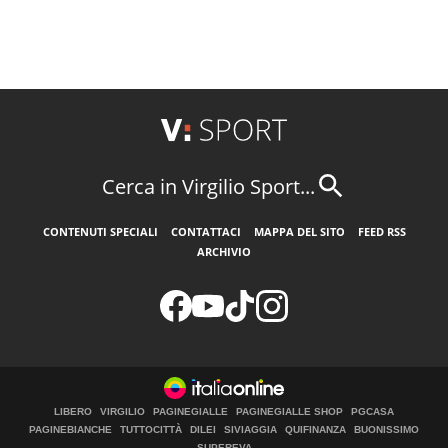
Cerca in Virgilio Sport...
CONTENUTI SPECIALI
CONTATTACI
MAPPA DEL SITO
FEED RSS
ARCHIVIO
LIBERO
VIRGILIO
PAGINEGIALLE
PAGINEGIALLE SHOP
PGCASA
PAGINEBIANCHE
TUTTOCITTÀ
DILEI
SIVIAGGIA
QUIFINANZA
BUONISSIMO
SUPEREVA