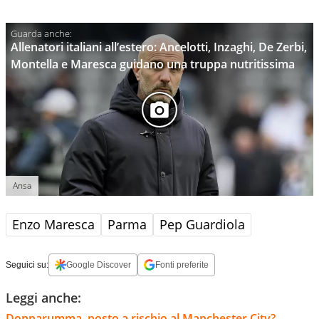
Allenatori italiani all’estero: Ancelotti, Inzaghi, De Zerbi,
Montella e Maresca guidano una truppa nutritissima
Ansa
Enzo Maresca
Parma
Pep Guardiola
Seguici su:
Google Discover
Fonti preferite
Leggi anche:
Donnarumma, posto a rischio al Manchester City?