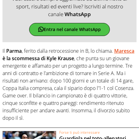
sport, risultati ed eventi live? Iscriviti al nostro
canale
WhatsApp
Entra nel canale WhatsApp
Il
Parma
, ferito dalla retrocessione in B, lo chiama.
Maresca
è la scommessa di Kyle Krause
, che punta su un giovane
emergente e affamato per un progetto a lungo termine. Tre
anni di contratto e l’ambizione di tornare in Serie A. Ma i
risultati non arrivano: dopo 100 giorni e un totale di 14 gare,
Coppa Italia compresa, cala il sipario dopo l’1-1 col Cosenza.
Game over. Il bilancio in campionato è di quattro vittorie,
cinque sconfitte e quattro pareggi: rendimento ritenuto
insufficiente per andare avanti. Insomma, il divorzio subito
dopo il sì.
Forse ti può interessare
Guardiola nel toto-allenatori