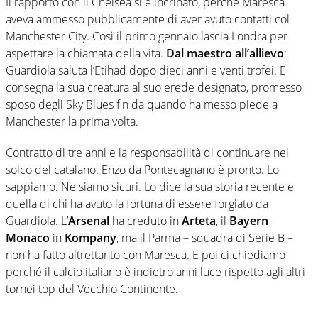
Il rapporto con il Chelsea si è incrinato, perché Maresca
aveva ammesso pubblicamente di aver avuto contatti col
Manchester City. Così il primo gennaio lascia Londra per
aspettare la chiamata della vita.
Dal maestro all’allievo
:
Guardiola saluta l’Etihad dopo dieci anni e venti trofei. E
consegna la sua creatura al suo erede designato, promesso
sposo degli Sky Blues fin da quando ha messo piede a
Manchester la prima volta.
Contratto di tre anni e la responsabilità di continuare nel
solco del catalano. Enzo da Pontecagnano è pronto. Lo
sappiamo. Ne siamo sicuri. Lo dice la sua storia recente e
quella di chi ha avuto la fortuna di essere forgiato da
Guardiola. L’
Arsenal
ha creduto in
Arteta
, il
Bayern
Monaco
in
Kompany
, ma il Parma – squadra di Serie B –
non ha fatto altrettanto con Maresca. E poi ci chiediamo
perché il calcio italiano è indietro anni luce rispetto agli altri
tornei top del Vecchio Continente.