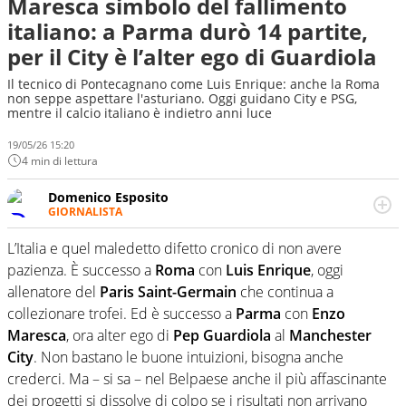
Maresca simbolo del fallimento
italiano: a Parma durò 14 partite,
per il City è l’alter ego di Guardiola
Il tecnico di Pontecagnano come Luis Enrique: anche la Roma
non seppe aspettare l'asturiano. Oggi guidano City e PSG,
mentre il calcio italiano è indietro anni luce
19/05/26 15:20
4 min di lettura
Domenico Esposito
GIORNALISTA
Da vent’anni in campo e sul campo per vivere ogni evento
in tutte le sue sfaccettature. Passione smisurata per il
L’Italia e quel maledetto difetto cronico di non avere
calcio e per la sfera di cuoio. Il pallone è una cosa
pazienza. È successo a
Roma
con
Luis Enrique
, oggi
serissima, guai a dirgli di no
allenatore del
Paris Saint-Germain
che continua a
collezionare trofei. Ed è successo a
Parma
con
Enzo
Maresca
, ora alter ego di
Pep Guardiola
al
Manchester
City
. Non bastano le buone intuizioni, bisogna anche
crederci. Ma – si sa – nel Belpaese anche il più affascinante
dei progetti si dissolve di colpo se i risultati non arrivano