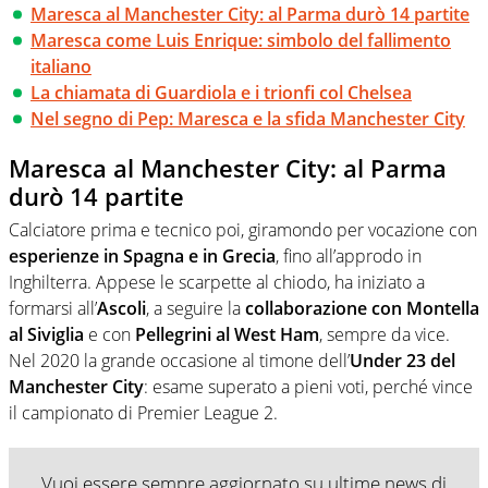
Maresca al Manchester City: al Parma durò 14 partite
Maresca come Luis Enrique: simbolo del fallimento
italiano
La chiamata di Guardiola e i trionfi col Chelsea
Nel segno di Pep: Maresca e la sfida Manchester City
Maresca al Manchester City: al Parma
durò 14 partite
Calciatore prima e tecnico poi, giramondo per vocazione con
esperienze in Spagna e in Grecia
, fino all’approdo in
Inghilterra. Appese le scarpette al chiodo, ha iniziato a
formarsi all’
Ascoli
, a seguire la
collaborazione con Montella
al Siviglia
e con
Pellegrini al West Ham
, sempre da vice.
Nel 2020 la grande occasione al timone dell’
Under 23 del
Manchester City
: esame superato a pieni voti, perché vince
il campionato di Premier League 2.
Vuoi essere sempre aggiornato su ultime news di