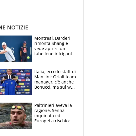
ME NOTIZIE
Montreal, Darderi
rimonta Shang e
vede aprirsi un
tabellone intrigante:
"Penso solo a
Borges, ma sono
felice del mio livello"
Italia, ecco lo staff di
Mancini: Oriali team
manager, c'è anche
Bonucci, ma sul web
infuria la polemica
Paltrinieri aveva la
ragione, Senna
inquinata ed
Europei a rischio:
allenamenti fermi,
cosa succede