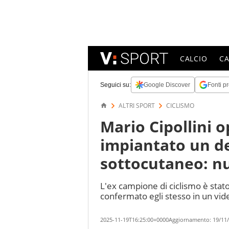
CALCIO
C
Seguici su:
Google Discover
Fonti pr
ALTRI SPORT
CICLISMO
Mario Cipollini o
impiantato un de
sottocutaneo: nu
L'ex campione di ciclismo è stat
confermato egli stesso in un vid
2025-11-19T16:25:00+0000
Aggiornamento:
19/11/