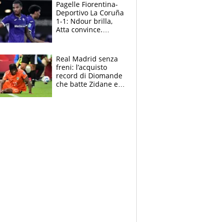
adesso
Pagelle Fiorentina-
Deportivo La Coruña
1-1: Ndour brilla,
Atta convince.
Pongracic rovina
tutto nel finale
Real Madrid senza
freni: l’acquisto
record di Diomande
che batte Zidane e
Ronaldo. Vinicius
rinnova: le cifre