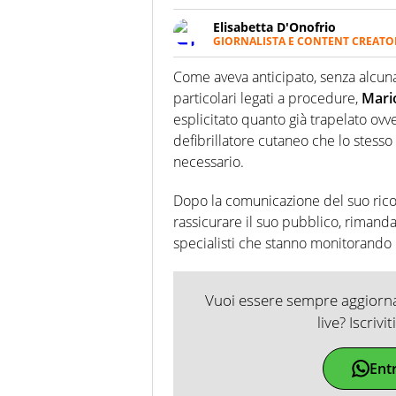
Elisabetta D'Onofrio
GIORNALISTA E CONTENT CREATO
Giornalista professionista dal 
soprattutto di calcio, di sport
Come aveva anticipato, senza alcun
nell'ambito della creazione di 
particolari legati a procedure,
Mario
ruolo di libero. Cura una classi
esplicitato quanto già trapelato ov
defibrillatore cutaneo che lo stes
necessario.
Dopo la comunicazione del suo ricover
rassicurare il suo pubblico, rimandan
specialisti che stanno monitorando l
Vuoi essere sempre aggiornat
live? Iscrivi
Ent