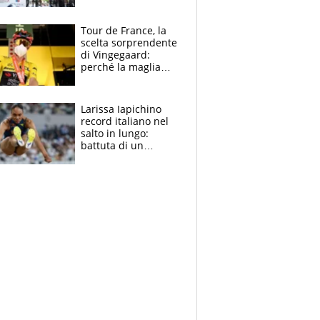
rito della Norvegia
di Haaland e
compagni
Tour de France, la
scelta sorprendente
di Vingegaard:
perché la maglia
gialla indossa la
mascherina, il
rischio da evitare
Larissa Iapichino
record italiano nel
salto in lungo:
battuta di un
centimetro mamma
Fiona May