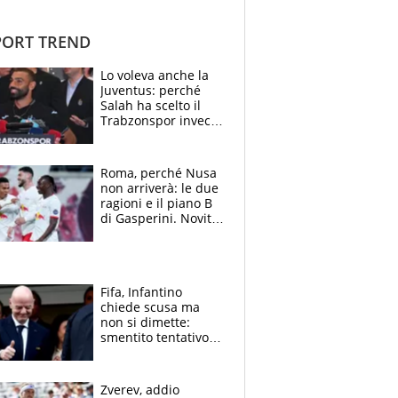
ORT TREND
Lo voleva anche la
Juventus: perché
Salah ha scelto il
Trabzonspor invece
di un top club
Roma, perché Nusa
non arriverà: le due
ragioni e il piano B
di Gasperini. Novità
su Pellegrini e
Cacciamani
Fifa, Infantino
chiede scusa ma
non si dimette:
smentito tentativo di
corruzione al
Marocco
Zverev, addio