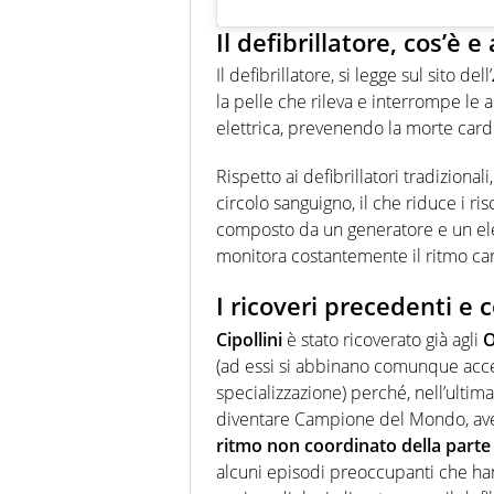
Il defibrillatore, cos’è e
Il defibrillatore, si legge sul sito dell’
la pelle che rileva e interrompe le 
elettrica, prevenendo la morte card
Rispetto ai defibrillatori tradizional
circolo sanguigno, il che riduce i r
composto da un generatore e un elet
monitora costantemente il ritmo car
I ricoveri precedenti e 
Cipollini
è stato ricoverato già agli
O
(ad essi si abbinano comunque accer
specializzazione) perché, nell’ultima
diventare Campione del Mondo, ave
ritmo non coordinato della parte al
alcuni episodi preoccupanti che han