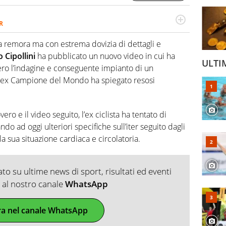
R
2007, scrive per curiosità personale e necessità:
 e dei suoi protagonisti, concedendosi innocenti evasioni
a remora ma con estrema dovizia di dettagli e
format. Un tempo ala destra, oggi si sente a suo agio nel
 Cipollini
ha pubblicato un nuovo video in cui ha
fica riservata dei migliori 5 calciatori di sempre.
ULTI
vero l’indagine e conseguente impianto di un
so ex Campione del Mondo ha spiegato resosi
o e il video seguito, l’ex ciclista ha tentato di
do ad oggi ulteriori specifiche sull’iter seguito dagli
a sua situazione cardiaca e circolatoria.
o su ultime news di sport, risultati ed eventi
ti al nostro canale
WhatsApp
ra nel canale WhatsApp