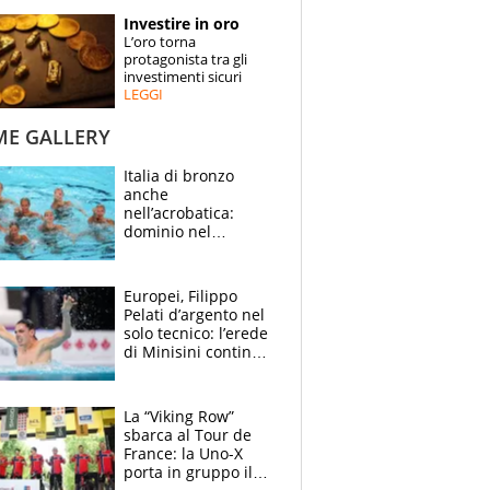
STORIE
Investire in oro
L’oro torna
SPECIALI
protagonista tra gli
investimenti sicuri
LEGGI
ESPERTI
ME GALLERY
CONTATTI
Italia di bronzo
anche
nell’acrobatica:
dominio nel
medagliere, ora
tocca a Ceccon, Curti
e compagni
Europei, Filippo
continuare
Pelati d’argento nel
solo tecnico: l’erede
di Minisini continua
a stupire, Los
Angeles è già nel
mirino
La “Viking Row”
sbarca al Tour de
France: la Uno-X
porta in gruppo il