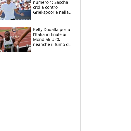
numero 1: Sascha
crolla contro
Griekspoor e nella
sfida a due con
Sinner si conferma
terzo. Quanti malori
Kelly Doualla porta
a Montreal
l'Italia in finale ai
Mondiali U20,
neanche il fumo di
un incendio la frena
sui 100 metri