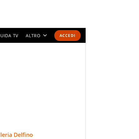
UIDA TV
ALTRO
ACCEDI
CALENDARI E CLASSIFICHE
ALTRI SPORT
MONDIALI 2026
OLIMPIADI
GOSSIP
LIFESTYLE
lleria Delfino