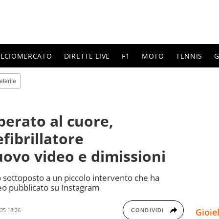
ALCIOMERCATO
DIRETTE LIVE
F1
MOTO
TENNIS
G
eferite
perato al cuore,
fibrillatore
ovo video e dimissioni
o sottoposto a un piccolo intervento che ha
eo pubblicato su Instagram
Gioie
25 18:26
CONDIVIDI