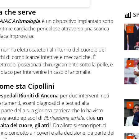
 a che serve
SP
AIAC Aritmologia
, è un dispositivo impiantato sotto
aritmie cardiache pericolose attraverso una scarica
iaca improvvisa.
i, non ha elettrocateteri all’interno del cuore e del
ischi di complicanze infettive e meccaniche. È
trodo, posizionati chirurgicamente sotto la pelle, e
diaco per intervenire in caso di anomalie.
come sta Cipollini
spedali Riuniti di Ancona
per due interventi noti
tamenti, esami diagnostici e test ad alta
 parte della sua gloriosa carriera che lo ha visto
va avuto episodi di
fibrillazione atriale,
cioè
un
ta del cuore, gli atrii
. Da allora si sono ripetuti
no condotto a ricoveri e alla decisione, da parte dei