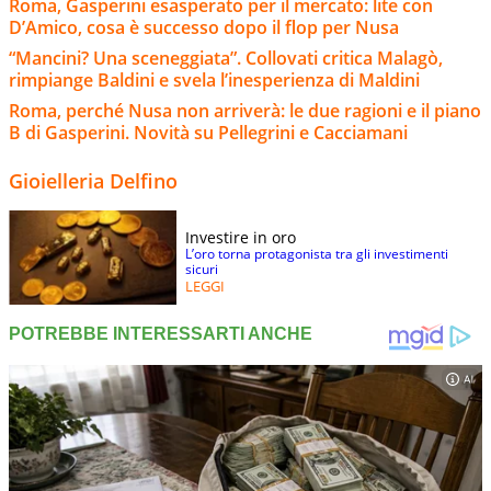
Roma, Gasperini esasperato per il mercato: lite con
D’Amico, cosa è successo dopo il flop per Nusa
“Mancini? Una sceneggiata”. Collovati critica Malagò,
rimpiange Baldini e svela l’inesperienza di Maldini
Roma, perché Nusa non arriverà: le due ragioni e il piano
B di Gasperini. Novità su Pellegrini e Cacciamani
Gioielleria Delfino
Investire in oro
L’oro torna protagonista tra gli investimenti
sicuri
LEGGI