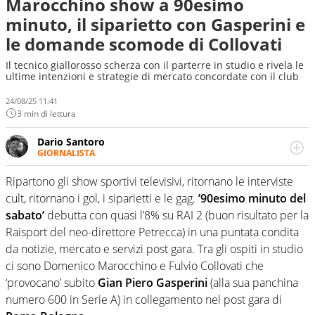
Marocchino show a 90esimo
minuto, il siparietto con Gasperini e
le domande scomode di Collovati
Il tecnico giallorosso scherza con il parterre in studio e rivela le
ultime intenzioni e strategie di mercato concordate con il club
24/08/25 11:41
3 min di lettura
Dario Santoro
GIORNALISTA
Scrive, commenta, racconta lo sport in tutte le
sfaccettature. Tocca l'apice quando ha modo di
Ripartono gli show sportivi televisivi, ritornano le interviste
concentrarsi sulle interviste ai grandi protagonisti
cult, ritornano i gol, i siparietti e le gag.
’90esimo minuto del
sabato’
debutta con quasi l’8% su RAI 2 (buon risultato per la
Raisport del neo-direttore Petrecca) in una puntata condita
da notizie, mercato e servizi post gara. Tra gli ospiti in studio
ci sono Domenico Marocchino e Fulvio Collovati che
‘provocano’ subito
Gian Piero Gasperini
(alla sua panchina
numero 600 in Serie A) in collegamento nel post gara di