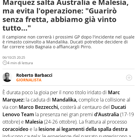
Marquez salta Australia e Malesia,
ma evita l'operazione: "Guarirò
senza fretta, abbiamo già vinto
tutto..."
Il campione non correrà i prossimi GP dopo l'incidente nel quale
è rimasto coinvolto a Mandalika. Ducati potrebbe decidere di
far correre solo Bagnaia o affiancargli Pirro.
06/10/25 20:25
4 min di lettura
Roberto Barbacci
GIORNALISTA
Giornalista (pubblicista) sportivo a tutto campo, è il
tuttologo di Virgilio Sport. Provate a chiedergli di boxe, di
È durata poco la gioia per il nono titolo iridato di
Marc
scherma, di volley o di curling: ve ne farà innamorare
Marquez:
la caduta di
Mandalika,
complice la collisione al
via con
Marco Bezzecchi,
costerà al centauro del
Ducati
Lenovo Team
la presenza nei gran premi
d’Australia
(17-19
ottobre) e
Malesia
(24-26 ottobre). La frattura al processo
coracoideo
e la
lesione ai legamenti della spalla destra
inducono cautela: le esperienze del passato suggeriscono a