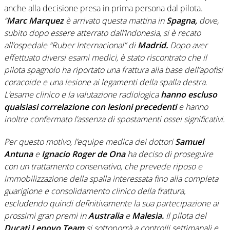
anche alla decisione presa in prima persona dal pilota.
“
Marc
Marquez
è arrivato questa mattina in
Spagna,
dove,
subito dopo essere atterrato dall’Indonesia, si è recato
all’ospedale “Ruber Internacional” di
Madrid.
Dopo aver
effettuato diversi esami medici, è stato riscontrato che il
pilota spagnolo ha riportato una frattura alla base dell’apofisi
coracoide e una lesione ai legamenti della spalla destra.
L’esame clinico e la valutazione radiologica
hanno escluso
qualsiasi correlazione con lesioni precedenti
e hanno
inoltre confermato l’assenza di spostamenti ossei significativi.
Per questo motivo, l’equipe medica dei dottori
Samuel
Antuna
e
Ignacio
Roger de Ona
ha deciso di proseguire
con un trattamento conservativo, che prevede riposo e
immobilizzazione della spalla interessata fino alla completa
guarigione e consolidamento clinico della frattura,
escludendo quindi definitivamente la sua partecipazione ai
prossimi gran premi in
Australia
e
Malesia.
Il pilota del
Ducati Lenovo Team
si sottoporrà a controlli settimanali e