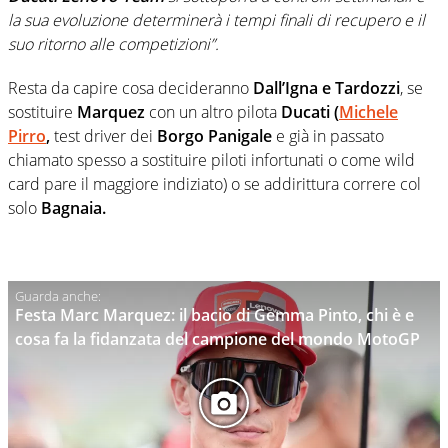
la sua evoluzione determinerà i tempi finali di recupero e il
suo ritorno alle competizioni”.
Resta da capire cosa decideranno
Dall’Igna e Tardozzi
, se
sostituire
Marquez
con un altro pilota
Ducati (
Michele
Pirro
,
test driver dei
Borgo Panigale
e già in passato
chiamato spesso a sostituire piloti infortunati o come wild
card pare il maggiore indiziato) o se addirittura correre col
solo
Bagnaia.
Festa Marc Marquez: il bacio di Gemma Pinto, chi è e
cosa fa la fidanzata del campione del mondo MotoGP