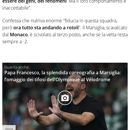
essere dei geni, dei fenomeni
. Ma il loro comportamento è
inaccettabile”.
Confessa che nutriva enorme “fiducia in questa squadra,
però
ora tutto sta andando a rotoli
”. Il Marsiglia, scavalcato
dal
Monaco
, è scivolato al terzo posto, anche se la vetta resta
sempre a -2.
Papa Francesco, la splendida coreografia a Marsiglia:
l’omaggio dei tifosi dell’Olympique al Vélodrome
Ansa