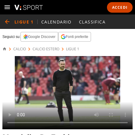
ACCEDI
LIGUE 1
CALENDARIO
CLASSIFICA
Seguici su:
Google Discover
Fonti preferite
CALCIO
CALCIO ESTERO
LIGUE 1