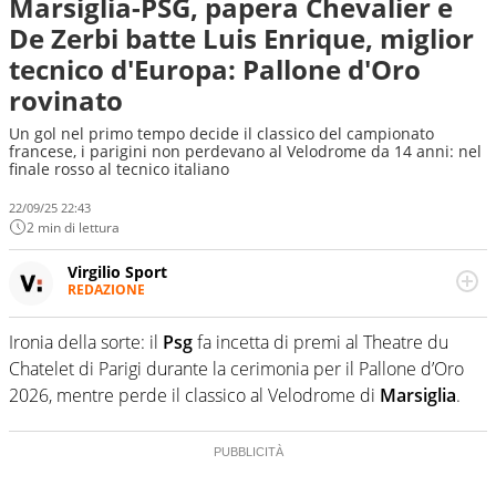
Marsiglia-PSG, papera Chevalier e
De Zerbi batte Luis Enrique, miglior
tecnico d'Europa: Pallone d'Oro
rovinato
Un gol nel primo tempo decide il classico del campionato
francese, i parigini non perdevano al Velodrome da 14 anni: nel
finale rosso al tecnico italiano
22/09/25 22:43
2 min di lettura
Virgilio Sport
REDAZIONE
Da oltre 20 anni informa in modo obiettivo e
appassionato su tutto il mondo dello sport. Calcio,
Ironia della sorte: il
Psg
fa incetta di premi al Theatre du
calciomercato, F1, Motomondiale ma anche tennis,
Chatelet di Parigi durante la cerimonia per il Pallone d’Oro
volley, basket: su Virgilio Sport i tifosi e gli appassionati
sanno che troveranno sempre copertura completa e
2026, mentre perde il classico al Velodrome di
Marsiglia
.
zero faziosità. La squadra di Virgilio Sport è formata da
giornalisti ed esperti di sport abili sia nel gioco di
rimessa quando intercettano le notizie e le rilanciano
verso la rete, sia nella costruzione dal basso quando