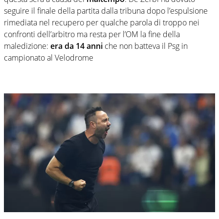
seguire il finale della partita dalla tribuna dopo l’espulsione
rimediata nel recupero per qualche parola di troppo nei
confronti dell’arbitro ma resta per l’OM la fine della
maledizione:
era da 14 anni
che non batteva il Psg in
campionato al Velodrome