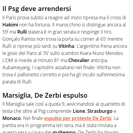
Il Psg deve arrendersi
Il Paris prova subito a reagire ad inizio ripresa ma il cross di
Hakimi
non ha fortuna. Il marocchino si distingue ancora al
59’ ma
Rulli
stasera è in gran serata e respinge il tiro.
Gonçalo Ramos non trova la porta su corner al 65’ mentre
Rulli si riprese più tardi su
Vitinha
. L’argentino frena ancora
le gioie del Paris al 76’ sullo scambio Kvara-Nuno Mendes.
L’OM si rivede al minuto 81 ma
Chevalier
anticipa
Aubameyang. I capitolini assaltano nel finale: Vitinha non
trova il pallonetto corretto e poi ha gli incubi sull’ennesima
parata di Rulli.
Marsiglia, De Zerbi espulso
Il Marsiglia sale così a quota 9, avvicinandosi al quartetto di
testa che oltre al Psg comprende
Lione
,
Strasburgo
e
Monaco
. Nel finale
espulso per proteste De Zerbi
. La
partita era in programma ieri sera, ma è stata rinviata a
questa sera a causa del
maltempo
. De Zerbi ha dovuto