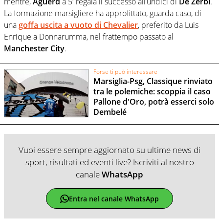
mentre,
Aguerd
a 5′ regala il successo all’undici di
De Zerbi
.
La formazione marsigliere ha approfittato, guarda caso, di
una
goffa uscita a vuoto di Chevalier
, preferito da Luis
Enrique a Donnarumma, nel frattempo passato al
Manchester City
.
Forse ti può interessare
Marsiglia-Psg, Classique rinviato
tra le polemiche: scoppia il caso
Pallone d'Oro, potrà esserci solo
Dembelé
Vuoi essere sempre aggiornato su ultime news di
sport, risultati ed eventi live? Iscriviti al nostro
canale
WhatsApp
Entra nel canale WhatsApp