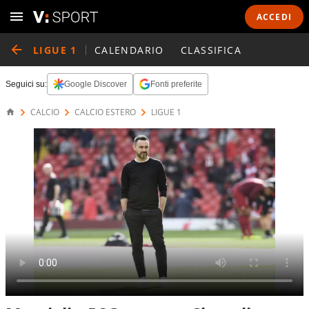
ACCEDI
LIGUE 1
CALENDARIO
CLASSIFICA
Seguici su:
Google Discover
Fonti preferite
CALCIO
CALCIO ESTERO
LIGUE 1