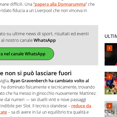
mane difficili. Una
“papera alla Donnarumma
” che
e ridato fiducia a un Liverpool che non vinceva in
o su ultime news di sport, risultati ed eventi
ULTI
ti al nostro canale
WhatsApp
ra nel canale WhatsApp
 non si può lasciare fuori
iglia,
Ryan Gravenberch ha cambiato volto al
e ha dominato fisicamente e tecnicamente, trovando
viato che ha messo in ginocchio nuovamente Martinez.
he dai numeri — sei duelli vinti e nove passaggi
dibile per Slot. Il tecnico olandese –
reduce da
cate
– sa di avere in lui un equilibrio tra qualità e