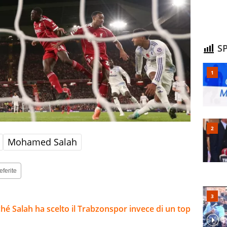
SP
Mohamed Salah
eferite
hé Salah ha scelto il Trabzonspor invece di un top