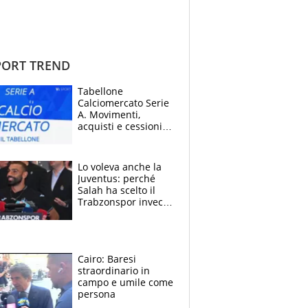
ORT TREND
Tabellone
Calciomercato Serie
A. Movimenti,
acquisti e cessioni:
estate 2026-27
Lo voleva anche la
Juventus: perché
Salah ha scelto il
Trabzonspor invece
di un top club
Cairo: Baresi
straordinario in
campo e umile come
persona