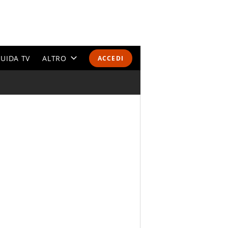
UIDA TV
ALTRO
ACCEDI
CALENDARI E CLASSIFICHE
ALTRI SPORT
MONDIALI 2026
OLIMPIADI
GOSSIP
LIFESTYLE