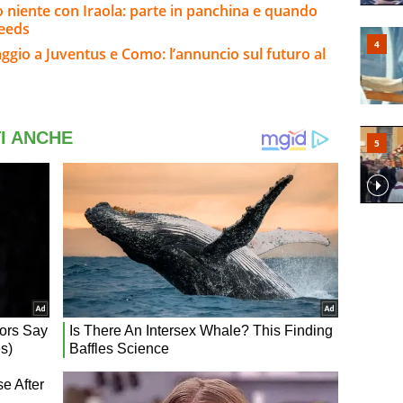
o niente con Iraola: parte in panchina e quando
Leeds
io a Juventus e Como: l’annuncio sul futuro al