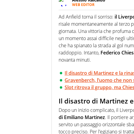
WEB EDITOR
Un figlio che si chiama Diego e l
quale filo conduttore irrinunci
Ad Anfield torna il sorriso:
il Liverp
indaga, approfondisce e scand
risale momentaneamente al terzo post
giornata. Una vittoria che profuma 
un momento assai difficile negli ul
che ha spianato la strada al gol nu
raddoppio. Intanto,
Federico Chies
novanta minuti.
Il disastro di Martinez e la rina
Gravenberch, l’uomo che non si
Slot ritrova il gruppo, ma Chie
Il disastro di Martinez e
Dopo un inizio complicato, il Liverpo
di Emiliano Martinez
. Il portiere 
servito un passaggio orizzontale sb
tocco preciso. Per l’egiziano si tra