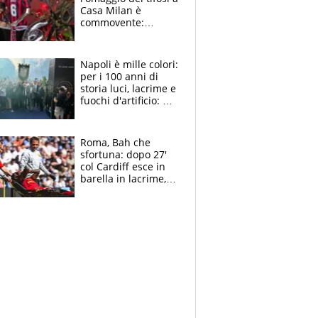
Casa Milan è
commovente:
maglie, bandiere,
sciarpe, lacrime e
bigliettini
Napoli è mille colori:
per i 100 anni di
storia luci, lacrime e
fuochi d'artificio: De
Laurentiis salta al
coro anti-Juve
Roma, Bah che
sfortuna: dopo 27'
col Cardiff esce in
barella in lacrime,
Dybala rigore da
schiaffi, i giallorossi
prendono 3 gol in
45'