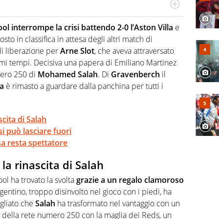
a tesi di laurea sugli stadi di proprietà in Italia. Il calcio
abile tra passione e professione. Per Virgilio Sport
ool interrompe la crisi battendo 2-0 l’Aston Villa
e
aglia l'universo mondo dello sport per antonomasia
o in classifica in attesa degli altri match di
di liberazione per
Arne Slot
, che aveva attraversato
timi tempi. Decisiva una papera di Emiliano Martinez
mero 250 di
Mohamed Salah
. Di
Gravenberch
il
a
è rimasto a guardare dalla panchina per tutti i
scita di Salah
 può lasciare fuori
sa resta spettatore
 la rinascita di Salah
ol ha trovato la svolta
grazie a un regalo clamoroso
argentino, troppo disinvolto nel gioco con i piedi, ha
agliato che
Salah
ha trasformato nel vantaggio con un
tta della rete numero 250 con la maglia dei Reds, un