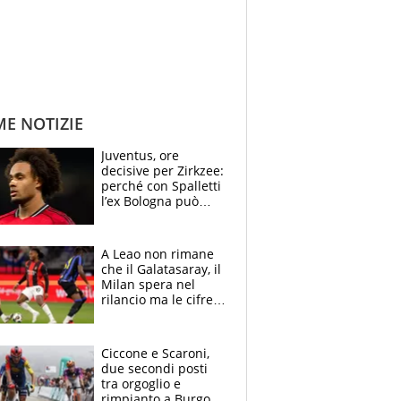
ME NOTIZIE
Juventus, ore
decisive per Zirkzee:
perché con Spalletti
l’ex Bologna può
cambiare il volto dei
bianconeri
A Leao non rimane
che il Galatasaray, il
Milan spera nel
rilancio ma le cifre
non soddisfano: il
crollo nell'estate
delle tensioni
Ciccone e Scaroni,
due secondi posti
tra orgoglio e
rimpianto a Burgos