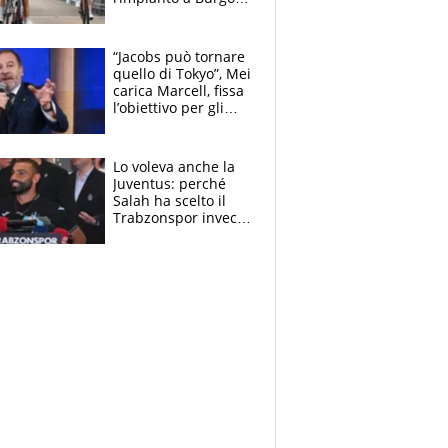
e in Polonia. E si
rivede Pellizzari
“Jacobs può tornare
quello di Tokyo”, Mei
carica Marcell, fissa
l’obiettivo per gli
Europei e scherza
su Binaghi
Lo voleva anche la
Juventus: perché
Salah ha scelto il
Trabzonspor invece
di un top club