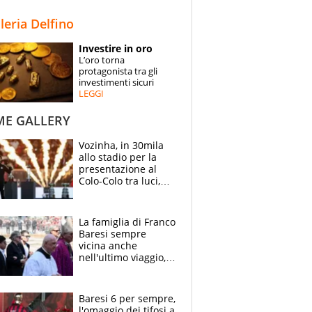
STORIE
lleria Delfino
SPECIALI
Investire in oro
L’oro torna
ESPERTI
protagonista tra gli
investimenti sicuri
LEGGI
CONTATTI
ME GALLERY
Vozinha, in 30mila
allo stadio per la
presentazione al
Colo-Colo tra luci,
spettacolo, elicotteri
e paracadutisti
La famiglia di Franco
Baresi sempre
vicina anche
nell'ultimo viaggio,
la moglie Maura, i
figli e i suoi cari
circondati
Baresi 6 per sempre,
dall'affetto dei tifosi
l'omaggio dei tifosi a