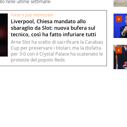
to nelle ultime settimane.
Forse ti può interessare
Liverpool, Chiesa mandato allo
sbaraglio da Slot: nuova bufera sul
tecnico, così ha fatto infuriare tutti
Arne Slot ha scelto di sacrificare la Carabao
Cup per preservare i titolari, ma la disfatta
per 3-0 con il Crystal Palace ha scatenato le
proteste del popolo Reds