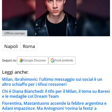
Ufficio stampa
Napoli
Roma
Seguici su:
Google Discover
Fonti preferite
Leggi anche:
Milan, Ibrahimovic: l'ultimo messaggio sui social è un
altro schiaffo per i tifosi rossoneri
Chi è Diana Bianchedi: il tifo per il Milan, il tema su Baresi
e le medaglie col Dream Team
Fiorentina, Mastantuono accende la febbre argentina e
Adani impazzisce. Ma Antognoni ‘rovina la festa’ a