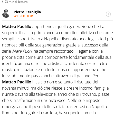
3 min di lettura
Pietro Cerniglia
WEB EDITOR
Con un percorso accademico in Comunicazione, ha
scritto di cinema, tv, libri e musica. Ha curato prefazioni e
Matteo Paolillo
appartiene a quella generazione che ha
capitoli editoriali, collabora con testate nazionali e
scoperto il calcio prima ancora come rito collettivo che come
gestisce il database di un sito dedicato al cinema.
semplice sport. Nato a Napoli e diventato uno degli attori più
riconoscibili della sua generazione grazie al successo della
serie
Mare Fuori
, ha sempre raccontato il legame con la
propria città come una componente fondamentale della sua
identità, umana oltre che artistica. Un’identità costruita tra
musica, recitazione e un forte senso di appartenenza, che
inevitabilmente passa anche attraverso il pallone. Per
Matteo Paolillo
il calcio non è soltanto il risultato dei
novanta minuti, ma ciò che riesce a creare intorno: famiglie
riunite davanti alla televisione, amici che si ritrovano, piazze
che si trasformano in un’unica voce. Nelle sue risposte
emerge anche il peso delle radici. Trasferitosi da Napoli a
Roma per inseguire la carriera, ha scoperto come la