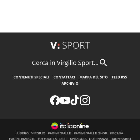
Cerca in Virgilio Sport...
CONTENUTI SPECIALI
CONTATTACI
MAPPA DEL SITO
FEED RSS
ARCHIVIO
LIBERO
VIRGILIO
PAGINEGIALLE
PAGINEGIALLE SHOP
PGCASA
PAGINEBIANCHE
TUTTOCITTÀ
DILEI
SIVIAGGIA
QUIFINANZA
BUONISSIMO