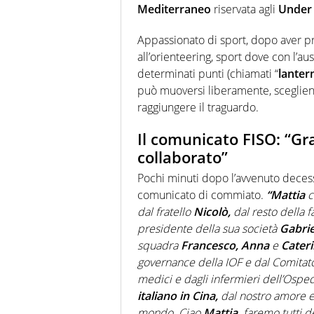
Mediterraneo
riservata agli
Under 
Appassionato di sport, dopo aver pr
all’orienteering, sport dove con l’aus
determinati punti (chiamati “
lanter
può muoversi liberamente, scegliend
raggiungere il traguardo.
Il comunicato FISO: “Gr
collaborato”
Pochi minuti dopo l’avvenuto deces
comunicato di commiato.
“Mattia
c
dal fratello
Nicolò,
dal resto della f
presidente della sua società
Gabrie
squadra
Francesco, Anna
e
Cateri
governance della IOF e dal Comitat
medici e dagli infermieri dell’Ospe
italiano in Cina,
dal nostro amore e 
mondo. Ciao
Mattia,
faremo tutti de