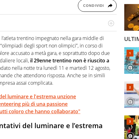
CONDIVIDI
o a tutto campo, è il tuttologo di Virgilio Sport. Provate a
 di volley o di curling: ve ne farà innamorare
,
l’atleta trentino impegnato nella gara middle di
ULTI
 “olimpiadi degli sport non olimpici”, in corso di
lore accusato a metà gara, e soprattutto dopo due
daliere locali,
il 29enne trentino non è riuscito a
ndato nella notte tra lunedì 11 e martedì 12 agosto,
ande che attendono risposta. Anche se in simili
impresa assai complicata.
vi del luminare e l'estrema unzione
ienteering più di una passione
tutti coloro che hanno collaborato"
tentativi del luminare e l’estrema