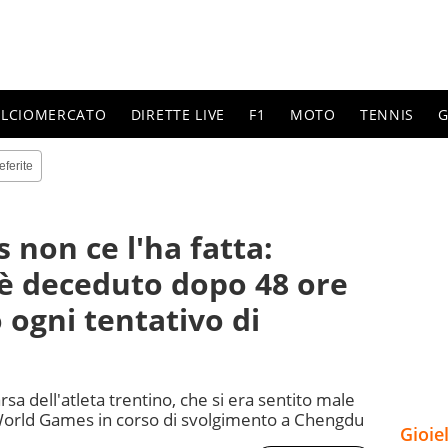
ALCIOMERCATO
DIRETTE LIVE
F1
MOTO
TENNIS
G
eferite
 non ce l'ha fatta:
o è deceduto dopo 48 ore
 ogni tentativo di
a dell'atleta trentino, che si era sentito male
 World Games in corso di svolgimento a Chengdu
Gioie