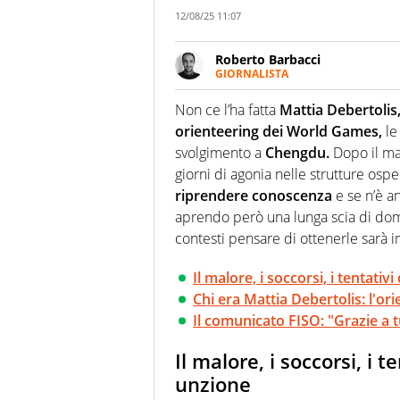
12/08/25 11:07
Roberto Barbacci
GIORNALISTA
Giornalista (pubblicista) sportiv
chiedergli di boxe, di scherma,
Non ce l’ha fatta
Mattia Debertolis
orienteering dei World Games,
le
svolgimento a
Chengdu.
Dopo il ma
giorni di agonia nelle strutture ospe
riprendere conoscenza
e se n’è a
aprendo però una lunga scia di dom
contesti pensare di ottenerle sarà 
Il malore, i soccorsi, i tentati
Chi era Mattia Debertolis: l'or
Il comunicato FISO: "Grazie a 
Il malore, i soccorsi, i 
unzione