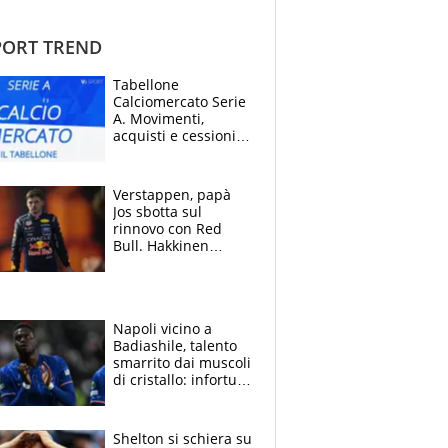
ORT TREND
Tabellone
Calciomercato Serie
A. Movimenti,
acquisti e cessioni:
estate 2026-27
Verstappen, papà
Jos sbotta sul
rinnovo con Red
Bull. Hakkinen
avverte McLaren:
“Prendere Max
sarebbe un rischio”
Napoli vicino a
Badiashile, talento
smarrito dai muscoli
di cristallo: infortuni
a raffica negli ultimi
3 anni
Shelton si schiera su