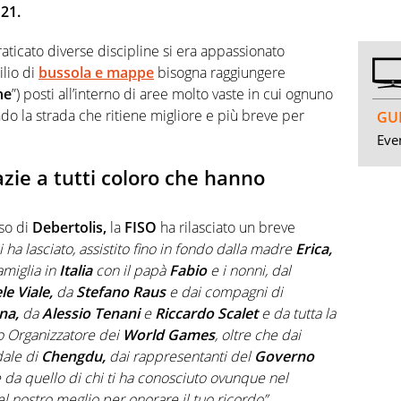
21.
aticato diverse discipline si era appassionato
ilio di
bussola e mappe
bisogna raggiungere
ne
”) posti all’interno di aree molto vaste in cui ognuno
o la strada che ritiene migliore e più breve per
GUI
Even
azie a tutti coloro che hanno
so di
Debertolis,
la
FISO
ha rilasciato un breve
i ha lasciato, assistito fino in fondo dalla madre
Erica,
amiglia in
Italia
con il papà
Fabio
e i nonni, dal
le
Viale,
da
Stefano Raus
e dai compagni di
na,
da
Alessio
Tenani
e
Riccardo Scalet
e da tutta la
o Organizzatore dei
World Games
, oltre che dai
dale di
Chengdu,
dai rappresentanti del
Governo
da quello di chi ti ha conosciuto ovunque nel
l nostro meglio per onorare il tuo ricordo”.