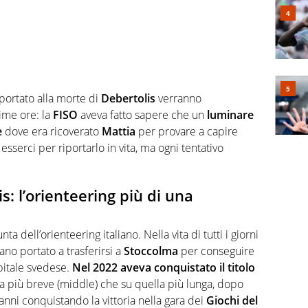
 portato alla morte di
Debertolis
verranno
ime ore: la
FISO
aveva fatto sapere che un
luminare
e
dove era ricoverato
Mattia
per provare a capire
sserci per riportarlo in vita, ma ogni tentativo
s: l’orienteering più di una
ta dell’orienteering italiano. Nella vita di tutti i giorni
vano portato a trasferirsi a
Stoccolma
per conseguire
apitale svedese.
Nel 2022 aveva conquistato il titolo
za più breve (middle) che su quella più lunga, dopo
 anni conquistando la vittoria nella gara dei
Giochi del