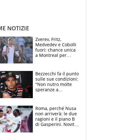
ME NOTIZIE
Zverev, Fritz,
Medvedev e Cobolli
fuori: chance unica
a Montreal per
Musetti, Jodar e
Fonseca. Sascha
attacca le palline
Bezzecchi fa il punto
sulle sue condizioni:
"Non nutro molte
speranze a
Silverstone". Ma
promette battaglia
da Aragon
Roma, perché Nusa
non arriverà: le due
ragioni e il piano B
di Gasperini. Novità
su Pellegrini e
Cacciamani