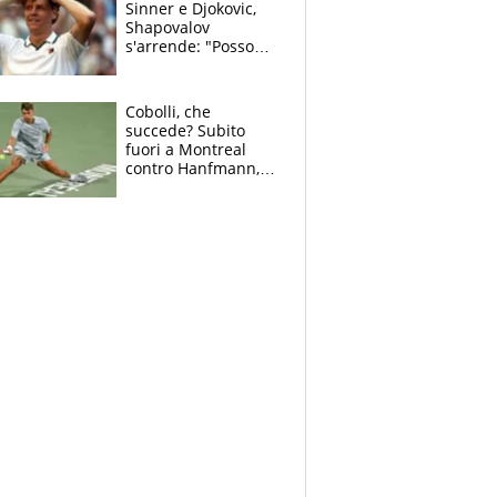
Sinner e Djokovic,
Shapovalov
s'arrende: "Posso
battere tutti tranne
Jannik e Alcaraz"
Cobolli, che
succede? Subito
fuori a Montreal
contro Hanfmann,
per Flavio è tutta
colpa della tosse