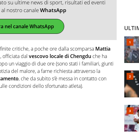
o su ultime news di sport, risultati ed eventi
ti al nostro canale
WhatsApp
ra nel canale WhatsApp
ULTI
finite critiche, a poche ore dalla scomparsa
Mattia
 officiata dal
vescovo locale di Chengdu
che ha
po un viaggio di due ore (sono stati i familiari, giunti
izia del malore, a farne richiesta attraverso la
ntamento
, che da subito s’è messa in contatto con
ulle condizioni dello sfortunato atleta).