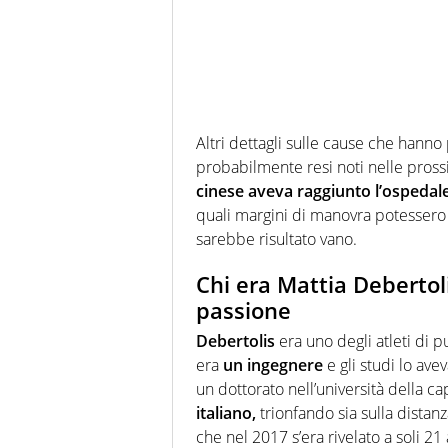
Altri dettagli sulle cause che hanno
probabilmente resi noti nelle pross
cinese aveva raggiunto l’ospedal
quali margini di manovra potessero e
sarebbe risultato vano.
Chi era Mattia Debertoli
passione
Debertolis
era uno degli atleti di pun
era
un ingegnere
e gli studi lo ave
un dottorato nell’università della c
italiano,
trionfando sia sulla distan
che nel 2017 s’era rivelato a soli 21