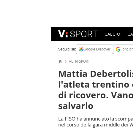
CALCIO
C
Seguici su:
Google Discover
Fonti pr
ALTRI SPORT
Mattia Debertolis
l'atleta trentin
di ricovero. Vano
salvarlo
La FISO ha annunciato la scompars
nel corso della gara middle dei