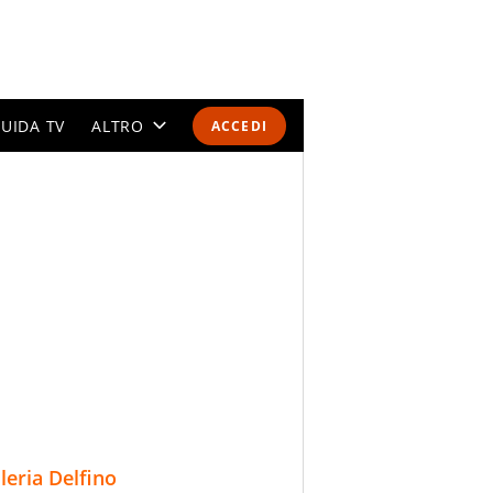
UIDA TV
ALTRO
ACCEDI
CALENDARI E CLASSIFICHE
ALTRI SPORT
MONDIALI 2026
OLIMPIADI
GOSSIP
LIFESTYLE
lleria Delfino