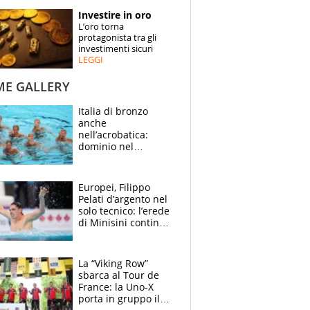
STORIE
Investire in oro
L’oro torna
SPECIALI
protagonista tra gli
investimenti sicuri
LEGGI
ESPERTI
ME GALLERY
CONTATTI
Italia di bronzo
anche
nell’acrobatica:
dominio nel
medagliere, ora
tocca a Ceccon, Curti
e compagni
Europei, Filippo
continuare
Pelati d’argento nel
solo tecnico: l’erede
di Minisini continua
a stupire, Los
Angeles è già nel
mirino
La “Viking Row”
sbarca al Tour de
France: la Uno-X
porta in gruppo il