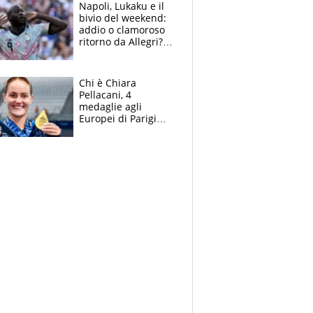
Napoli, Lukaku e il
bivio del weekend:
addio o clamoroso
ritorno da Allegri?
Gli scenari
Chi è Chiara
Pellacani, 4
medaglie agli
Europei di Parigi
2026, papà
Giampaolo
giornalista, mamma
insegnante e il
fratello calciatore