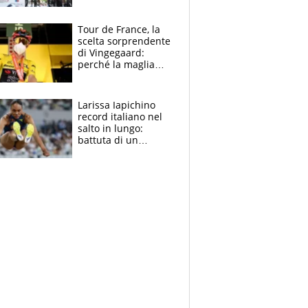
rito della Norvegia
di Haaland e
compagni
Tour de France, la
scelta sorprendente
di Vingegaard:
perché la maglia
gialla indossa la
mascherina, il
rischio da evitare
Larissa Iapichino
record italiano nel
salto in lungo:
battuta di un
centimetro mamma
Fiona May