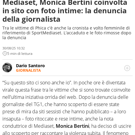
Mediaset, Monica Bertini coinvolta
in sito con foto intime: la denuncia
della giornalista
Tra le vittime di Phica c'è anche la cronista e volto femminile di
riferimento di SportMediaset. L'accaduto e le foto rimosse dopo
la denuncia
30/08/25 10:32
5 min di lettura
Dario Santoro
GIORNALISTA
Scrive, commenta, racconta lo sport in tutte le
sfaccettature. Tocca l'apice quando ha modo di
“Su questo sito ci sono anche io”. In poche ore è diventata
concentrarsi sulle interviste ai grandi protagonisti
virale questa frase tra le vittime che si sono trovate coinvolte
nell’ultima iniziativa orrida del web. Dopo la denuncia delle
giornaliste del TG1, che hanno scoperto di essere state
prese di mira da siti sessisti che hanno pubblicato – a loro
insaputa – foto ritoccate e rese intime, anche la nota
conduttrice di Mediaset,
Monica Bertini
, ha deciso di uscire
allo scoperto per raccontare la violenza subita. Il fenomeno