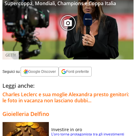
Supercoppa, Mondiali, Champions e Coppa Italia
GETTY
Seguici su:
Google Discover
Fonti preferite
Leggi anche:
Charles Leclerc e sua moglie Alexandra presto genitori:
le foto in vacanza non lasciano dubbi...
Gioielleria Delfino
Investire in oro
L’oro torna protagonista tra gli investimenti