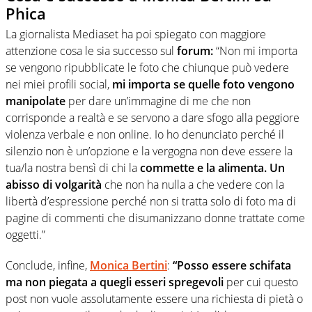
Phica
La giornalista Mediaset ha poi spiegato con maggiore
attenzione cosa le sia successo sul
forum:
“Non mi importa
se vengono ripubblicate le foto che chiunque può vedere
nei miei profili social,
mi importa se quelle foto vengono
manipolate
per dare un’immagine di me che non
corrisponde a realtà e se servono a dare sfogo alla peggiore
violenza verbale e non online. Io ho denunciato perché il
silenzio non è un’opzione e la vergogna non deve essere la
tua/la nostra bensì di chi la
commette e la alimenta. Un
abisso di volgarità
che non ha nulla a che vedere con la
libertà d’espressione perché non si tratta solo di foto ma di
pagine di commenti che disumanizzano donne trattate come
oggetti.”
Conclude, infine,
Monica Bertini
:
“Posso essere schifata
ma non piegata a quegli esseri spregevoli
per cui questo
post non vuole assolutamente essere una richiesta di pietà o