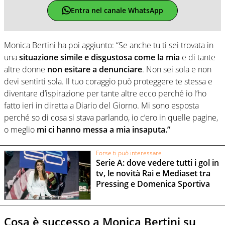
Entra nel canale WhatsApp
Monica Bertini ha poi aggiunto: “Se anche tu ti sei trovata in
una
situazione simile e disgustosa come la mia
e di tante
altre donne
non esitare a denunciare
. Non sei sola e non
devi sentirti sola. Il tuo coraggio può proteggere te stessa e
diventare d’ispirazione per tante altre ecco perché io l’ho
fatto ieri in diretta a Diario del Giorno. Mi sono esposta
perché so di cosa si stava parlando, io c’ero in quelle pagine,
o meglio
mi ci hanno messa a mia insaputa.”
Forse ti può interessare
Serie A: dove vedere tutti i gol in
tv, le novità Rai e Mediaset tra
Pressing e Domenica Sportiva
Cosa è successo a Monica Bertini su