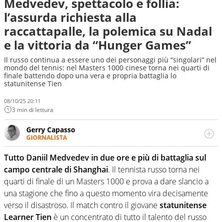
Medvedev, spettacolo e follia:
l’assurda richiesta alla
raccattapalle, la polemica su Nadal
e la vittoria da “Hunger Games”
Il russo continua a essere uno dei personaggi più “singolari” nel
mondo del tennis: nel Masters 1000 cinese torna nei quarti di
finale battendo dopo una vera e propria battaglia lo
statunitense Tien
08/10/25 20:11
3 min di lettura
Gerry Capasso
GIORNALISTA
Per lui gli sport americani non hanno segreti: basket,
football, baseball e la capacità innata di trovare la notizia
Tutto Daniil Medvedev in due ore e più di battaglia sul
dove altri non vedono granché
campo centrale di Shanghai
. Il tennista russo torna nei
quarti di finale di un Masters 1000 e prova a dare slancio a
una stagione che fino a questo momento vira decisamente
verso il disastroso. Il match contro il giovane
statunitense
Learner Tien
è un concentrato di tutto il talento del russo