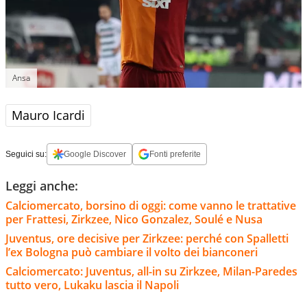
Ansa
Mauro Icardi
Seguici su:
Google Discover
Fonti preferite
Leggi anche:
Calciomercato, borsino di oggi: come vanno le trattative
per Frattesi, Zirkzee, Nico Gonzalez, Soulé e Nusa
Juventus, ore decisive per Zirkzee: perché con Spalletti
l’ex Bologna può cambiare il volto dei bianconeri
Calciomercato: Juventus, all-in su Zirkzee, Milan-Paredes
tutto vero, Lukaku lascia il Napoli