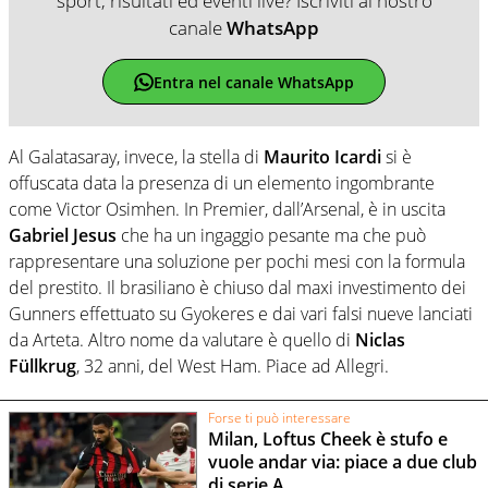
sport, risultati ed eventi live? Iscriviti al nostro
canale
WhatsApp
Entra nel canale WhatsApp
Al Galatasaray, invece, la stella di
Maurito Icardi
si è
offuscata data la presenza di un elemento ingombrante
come Victor Osimhen. In Premier, dall’Arsenal, è in uscita
Gabriel Jesus
che ha un ingaggio pesante ma che può
rappresentare una soluzione per pochi mesi con la formula
del prestito. Il brasiliano è chiuso dal maxi investimento dei
Gunners effettuato su Gyokeres e dai vari falsi nueve lanciati
da Arteta. Altro nome da valutare è quello di
Niclas
Füllkrug
, 32 anni, del West Ham. Piace ad Allegri.
Forse ti può interessare
Milan, Loftus Cheek è stufo e
vuole andar via: piace a due club
di serie A