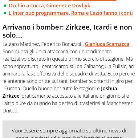
Occhio a Lucca, Gimenez e Dovbyk
L'Inter può programmare, Roma e Lazio fanno i conti
Arrivano i bomber: Zirkzee, Icardi e non
solo…
Lautaro Martinez, Federico Bonazzoli,
Gianluca Scamacca
.
Sono questi gli unici attaccanti con un rendimento
realizzativo discreto in questo primo scorcio di stagione. Ma
sono soprattutto i centrocampisti, da Calhanoglu a Pulisic, ad
animare la fase offensiva delle squadre di vetta. Ecco perché
le antenne sono dritte sui tanti bomber scontenti in giro per
l’Europa. Quello buono per tutte le stagioni è
Joshua
Zirkzee
, praticamente accostato alle italiane un giorno sì e
l’altro pure da quando ha deciso di trasferirsi al Manchester
United.
Vuoi essere sempre aggiornato su ultime news di